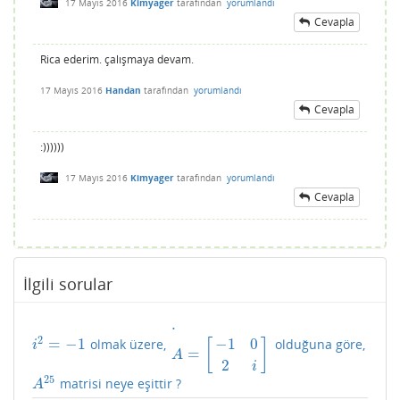
17 Mayıs 2016
Kimyager
tarafından
yorumlandı
Cevapla
Rica ederim. çalışmaya devam.
17 Mayıs 2016
Handan
tarafından
yorumlandı
Cevapla
:))))))
17 Mayıs 2016
Kimyager
tarafından
yorumlandı
Cevapla
İlgili sorular
.
2
=
−
1
−
1
0
olmak üzere,
olduğuna göre,
i
2
=
−
1
.
A
=
[
−
1
0
2
i
]
[
]
i
=
A
2
i
25
matrisi neye eşittir ?
A
25
A