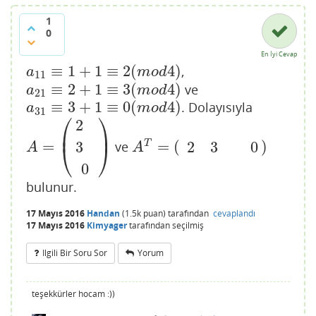
1
0
En İyi Cevap
≡
1
+
1
≡
2
(
4
)
,
a
11
≡
1
+
1
≡
2
(
m
o
d
4
)
a
m
o
d
11
≡
2
+
1
≡
3
(
4
)
ve
a
21
≡
2
+
1
≡
3
(
m
o
d
4
)
a
m
o
d
21
≡
3
+
1
≡
0
(
4
)
. Dolayısıyla
a
31
≡
3
+
1
≡
0
(
m
o
d
4
)
a
m
o
d
31
⎛
⎞
2
⎜
⎟
=
=
(
)
T
ve
2
0
3
3
A
=
(
2
3
0
)
A
T
=
(
2
3
0
)
⎝
⎠
A
A
0
bulunur.
17 Mayıs 2016
Handan
(
1.5k
puan)
tarafından
cevaplandı
17 Mayıs 2016
Kimyager
tarafından
seçilmiş
Ilgili Bir Soru Sor
Yorum
teşekkürler hocam :))