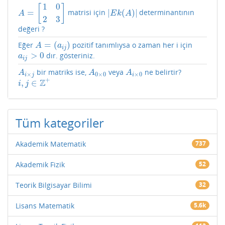
1
0
[
]
=
|
(
)
|
matrisi için
determinantının
A
=
[
1
0
2
3
]
|
E
k
(
A
)
|
A
E
k
A
2
3
değeri ?
=
(
)
Eğer
pozitif tanımlıysa o zaman her i için
A
=
(
a
i
j
)
A
a
i
j
>
0
dır. gösteriniz.
a
i
j
>
0
a
i
j
bir matriks ise,
veya
ne belirtir?
A
i
×
j
A
0
×
0
A
i
×
0
A
A
A
×
0
×
0
×
0
i
j
i
+
Z
,
∈
i
,
j
∈
Z
+
i
j
Tüm kategoriler
Akademik Matematik
737
Akademik Fizik
52
Teorik Bilgisayar Bilimi
32
Lisans Matematik
5.6k