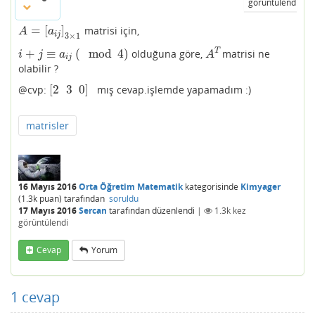
görüntülendi
=
[
]
matrisi için,
A
=
[
a
i
j
]
3
×
1
A
a
i
j
3
×
1
+
≡
(
mod
4
)
T
olduğuna göre,
matrisi ne
i
+
j
≡
a
i
j
(
mod
4
)
A
T
i
j
a
A
i
j
olabilir ?
[
2
3
0
]
@cvp:
mış cevap.işlemde yapamadım :)
[
2
3
0
]
matrisler
16 Mayıs 2016
Orta Öğretim Matematik
kategorisinde
Kimyager
(
1.3k
puan)
tarafından
soruldu
17 Mayıs 2016
Sercan
tarafından
düzenlendi
|
1.3k
kez
görüntülendi
Cevap
Yorum
1
cevap