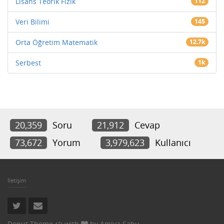
Lisans Teorik Fizik
112
Veri Bilimi
145
Orta Öğretim Matematik
12.7k
Serbest
1k
20,359
Soru
21,912
Cevap
73,672
Yorum
3,979,623
Kullanıcı
İletişim
Donut Theme
with
by
Amiya Sahu