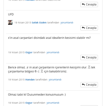
Cevapla
UFD
19 Nisan 2015
Safak Ozden
tarafından
yorumlandı
Cevapla
x'in asal carpanlari disindaki asal ideallerin kesisimi olabilir mi?
19 Nisan 2015
Ozgur
tarafından
yorumlandı
Cevapla
Z
Bence olmaz.
in asal çarpanlarını içerenlerin kesişimi olur.
tek
x
Z
x
Z
çarpanlama bölgesi
6
∈
için bakabilirsiniz.
6
∈
Z
19 Nisan 2015
Handan
tarafından
yorumlandı
Cevapla
Olmaz tabii ki! Dusunmeden konusmusum :)
19 Nisan 2015
Ozgur
tarafından
yorumlandı