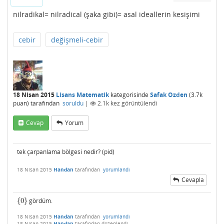
nilradikal= nilradical (şaka gibi)= asal ideallerin kesişimi
cebir
değişmeli-cebir
18 Nisan 2015
Lisans Matematik
kategorisinde
Safak Ozden
(
3.7k
puan)
tarafından
soruldu
|
2.1k
kez görüntülendi
Cevap
Yorum
tek çarpanlama bölgesi nedir? (pid)
18 Nisan 2015
Handan
tarafından
yorumlandı
Cevapla
{
0
}
gördüm.
{
0
}
18 Nisan 2015
Handan
tarafından
yorumlandı
18 Nisan 2015
Handan
tarafından
düzenlendi