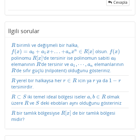
Cevapla
İlgili sorular
birimli ve değişmeli bir halka,
R
R
(
)
=
+
+
.
.
.
+
∈
[
]
(
)
n
olsun.
f
(
x
)
=
a
0
+
a
1
x
+
.
.
.
+
a
n
x
n
∈
R
[
x
]
f
(
x
)
f
x
a
a
x
a
x
R
x
f
x
0
1
n
[
]
polinomu
'de tersinir ise polinomun sabiti
R
[
x
]
a
0
R
x
a
0
,
⋯
,
elemanının
'de tersinir ve
elemanlarının
R
a
1
,
⋯
,
a
n
R
a
a
1
n
'de sıfır güçlü (nilpotent) olduğunu gösteriniz.
R
R
∈
1
−
yerel bir halkaysa her
icin ya
ya da
R
r
∈
R
r
1
−
r
R
r
R
r
r
tersinirdir.
⊂
,
∈
iki temel ideal bölgesi iseler
olmak
R
⊂
S
a
,
b
∈
R
R
S
a
b
R
üzere
ve
deki ebobları aynı olduğunu gösteriniz
R
S
R
S
[
]
bir tamlık bölgesiyse
de bir tamlık bölgesi
R
R
[
x
]
R
R
x
midir?