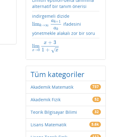
Limitin epsilon-delta tanımına
alternatif bir tanım önerisi
indirgemeli dizide
a
+
1
k
lim
ifadesini
lim
k
→
∞
a
k
+
1
a
k
→
∞
k
a
k
yönetmekle alakalı zor bir soru
+
3
x
lim
lim
x
→
0
x
+
3
1
+
x
−
−
1
+
√
→
0
x
x
Tüm kategoriler
Akademik Matematik
737
Akademik Fizik
52
Teorik Bilgisayar Bilimi
32
Lisans Matematik
5.6k
112