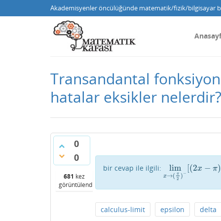
Akademisyenler öncülüğünde matematik/fizik/bilgisayar bi
Anasay
Transandantal fonksiyon
hatalar eksikler nelerdir
0
0
lim
[
(
2
−
bir cevap ile ilgili:
lim
x
→
(
π
2
)
−
[
(
2
x
−
π
x
π
−
π
→
(
)
681
kez
x
2
görüntülendi
calculus-limit
epsilon
delta