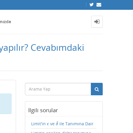
mızda
 yapılır? Cevabımdaki
İlgili sorular
Limit'in
ve
ile Tanımına Dair
ϵ
δ
ϵ
δ