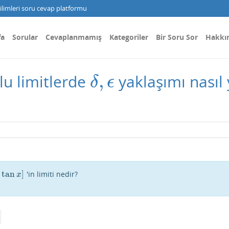
limleri soru cevap platformu
fa
Sorular
Cevaplanmamış
Kategoriler
Bir Soru Sor
Hakkı
,
lu limitlerde
yaklaşımı nasıl
δ
,
ϵ
δ
ϵ
?
)
tan
]
'in limiti nedir?
)
tan
x
]
x