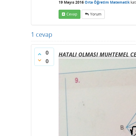
19 Mayıs 2016
Orta Öğretim Matematik
kat
Cevap
Yorum
1
cevap
0
HATALI OLMASI MUHTEMEL CE
0