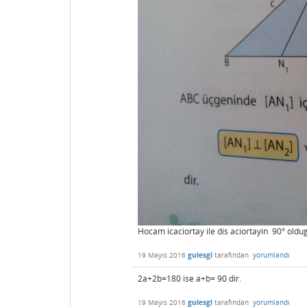
Hocam icaciortay ile dis aciortayin 90° oldu
19 Mayıs 2016
gulesgl
tarafından
yorumlandı
2a+2b=180 ise a+b= 90 dir.
19 Mayıs 2016
gulesgl
tarafından
yorumlandı