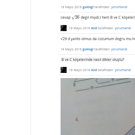
19 Mayıs 2016
gulesgl
tarafından
yorumlandı
−
−
√
cevap
26
degıl mıydı:) hem B ve C köşeleri
26
19 Mayıs 2016
Anil
tarafından
yorumlandı
√29 d yanlis olmus da cozumum dogru mu 
19 Mayıs 2016
gulesgl
tarafından
yorumlandı
B ve C köşelerinde nasıl dikler oluştu?
19 Mayıs 2016
Anil
tarafından
yorumlandı