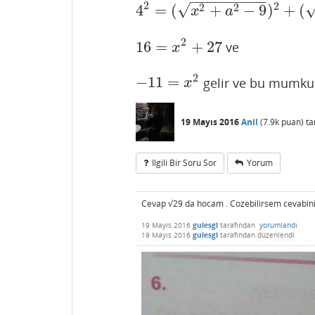
−
−
−
−
−
−
−
−
−
2
2
√
2
2
4
=
(
+
−
9
)
+
(
4
2
=
(
x
2
+
a
2
−
9
)
2
+
(
36
−
a
2
)
2
x
a
2
16
=
+
27
ve
16
=
x
2
+
27
x
2
−
11
=
gelir ve bu mumkun
−
11
=
x
2
x
19 Mayıs 2016
Anil
(
7.9k
puan)
ta
Ilgili Bir Soru Sor
Yorum
Cevap √29 da hocam . Cozebilirsem cevabini
19 Mayıs 2016
gulesgl
tarafından
yorumlandı
19 Mayıs 2016
gulesgl
tarafından
düzenlendi