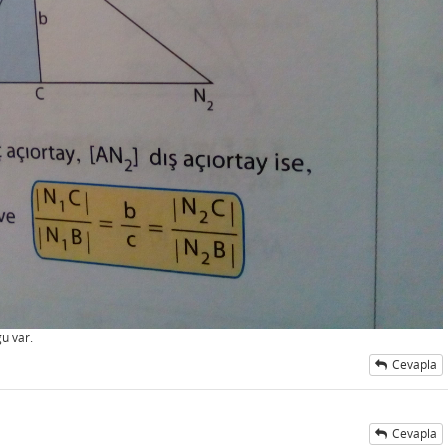
gu var.
Cevapla
Cevapla