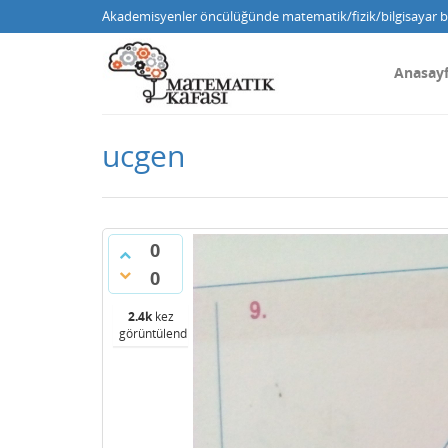
Akademisyenler öncülüğünde matematik/fizik/bilgisayar bi
Anasay
ucgen
0
0
2.4k
kez
görüntülendi