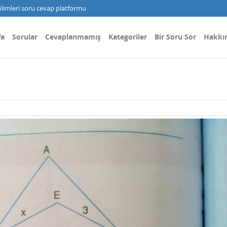
limleri soru cevap platformu
fa
Sorular
Cevaplanmamış
Kategoriler
Bir Soru Sor
Hakkı