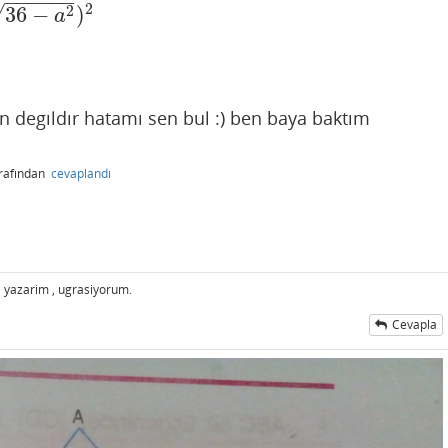
−
−
−
−
−
−
2
√
2
36
−
)
a
 degıldır hatamı sen bul :) ben baya baktım
rafından
cevaplandı
 yazarim , ugrasiyorum.
Cevapla