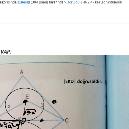
egorisinde
gulesgl
(
304
puan)
tarafından
soruldu
|
2.4k
kez görüntülendi
VAP.