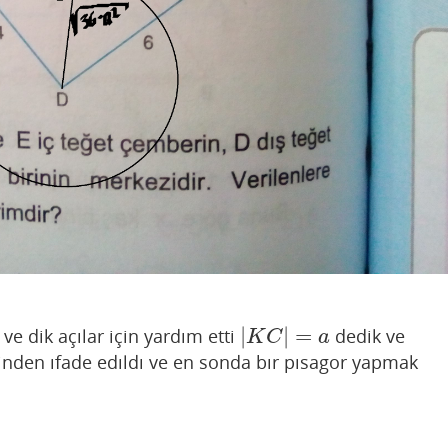
|
|
=
ve dik açılar için yardım etti
dedik ve
|
K
C
|
=
a
K
C
a
sinden ıfade edıldı ve en sonda bır pısagor yapmak