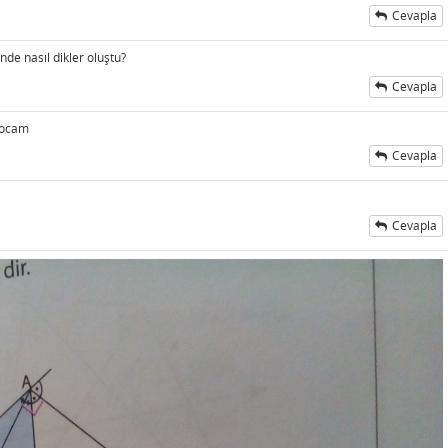
Cevapla
nde nasıl dikler oluştu?
Cevapla
hocam
Cevapla
Cevapla