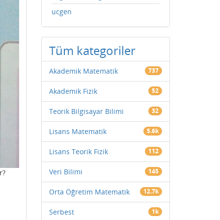
ucgen
Tüm kategoriler
Akademik Matematik
737
Akademik Fizik
52
Teorik Bilgisayar Bilimi
32
Lisans Matematik
5.6k
Lisans Teorik Fizik
112
Veri Bilimi
145
r?
Orta Öğretim Matematik
12.7k
Serbest
1k