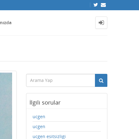
mızda
İlgili sorular
ucgen
ucgen
ucgen esitsizligi