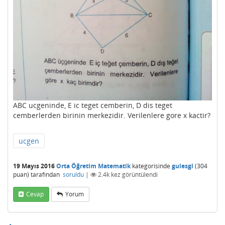
ABC ucgeninde, E ic teget cemberin, D dis teget
cemberlerden birinin merkezidir. Verilenlere gore x kactir?
ucgen
19 Mayıs 2016
Orta Öğretim Matematik
kategorisinde
gulesgl
(
304
puan)
tarafından
soruldu
|
2.4k
kez görüntülendi
Cevap
Yorum