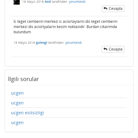
19 Mayıs 2016
Anil
tarafından
yorumlandı
Cevapla
İc teget cemberin merkezi ic aciortaylarin dis teget cemberin
merkezi dis aciortyalarin kesim noktasidir. Burdan cikarimda
bulundum.
19 Mayıs 2016
gulesgl
tarafından
yorumlandı
Cevapla
İlgili sorular
ucgen
ucgen
ucgen esitsizligi
ucgen