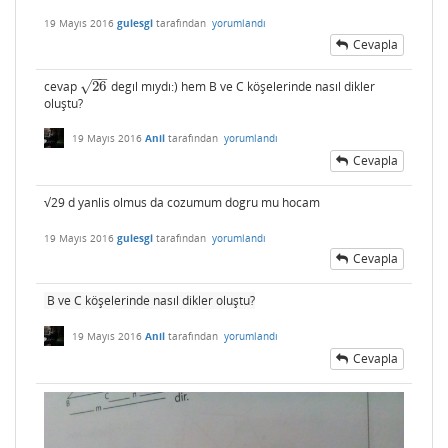
19 Mayıs 2016
gulesgl
tarafından
yorumlandı
Cevapla
−
−
√
cevap
26
degıl mıydı:) hem B ve C köşelerinde nasıl dikler
26
oluştu?
19 Mayıs 2016
Anil
tarafından
yorumlandı
Cevapla
√29 d yanlis olmus da cozumum dogru mu hocam
19 Mayıs 2016
gulesgl
tarafından
yorumlandı
Cevapla
B ve C köşelerinde nasıl dikler oluştu?
19 Mayıs 2016
Anil
tarafından
yorumlandı
Cevapla