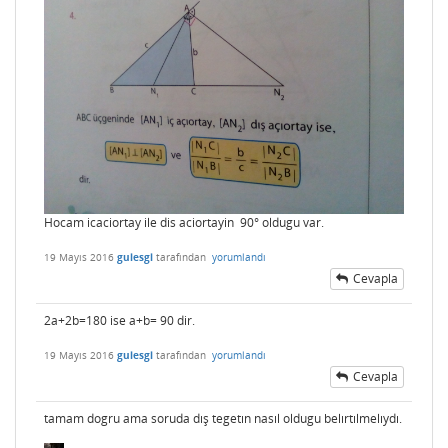
Hocam icaciortay ile dis aciortayin 90° oldugu var.
19 Mayıs 2016
gulesgl
tarafından
yorumlandı
Cevapla
2a+2b=180 ise a+b= 90 dir.
19 Mayıs 2016
gulesgl
tarafından
yorumlandı
Cevapla
tamam dogru ama soruda dış tegetın nasıl oldugu belırtılmelıydı.