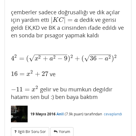
çemberler sadece doğrusallığı ve dik açılar
|
|
=
için yardım etti
dedik ve gerisi
|
K
C
|
=
a
K
C
a
geldi EK,KD ve BK a cinsinden ıfade edıldı ve
en sonda bır pısagor yapmak kaldı
−
−
−
−
−
−
−
−
−
−
−
−
−
−
−
2
2
2
√
√
2
2
2
4
=
(
+
−
9
)
+
(
36
−
)
4
2
=
(
x
2
+
a
2
−
9
)
2
+
(
36
−
a
2
)
2
x
a
a
2
16
=
+
27
ve
16
=
x
2
+
27
x
2
−
11
=
gelir ve bu mumkun degıldır
−
11
=
x
2
x
hatamı sen bul :) ben baya baktım
19 Mayıs 2016
Anil
(
7.9k
puan)
tarafından
cevaplandı
Ilgili Bir Soru Sor
Yorum