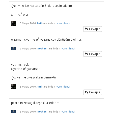
−
−
=
ise hertarafın 5. derecesini alalım
5
x
5
=
u
√
x
u
5
=
olur
x
=
u
5
x
u
16 Mayıs 2016
Anil
tarafından
yorumlandı
Cevapla
5
o zaman x yerine
yazarız çok dönüşümlü olmuş
u
5
u
16 Mayıs 2016
mosh36
tarafından
yorumlandı
Cevapla
yok nasıl çok
5
x yerine
yazarsan
u
5
u
−
−
yerine u yazcaksın demektir
5
x
5
√
x
16 Mayıs 2016
Anil
tarafından
yorumlandı
Cevapla
peki elinize sağlık teşekkür ederim.
16 Mayıs 2016
mosh36
tarafından
yorumlandı