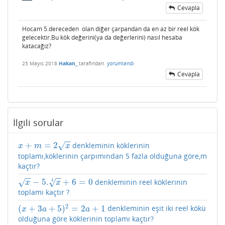
Cevapla
Hocam 5.dereceden olan diğer çarpandan da en az bir reel kök
gelecektir.Bu kök değerini(ya da değerlerini) nasıl hesaba
katacağız?
25 Mayıs 2018
Hakan_
tarafından
yorumlandı
Cevapla
İlgili sorular
−
−
+
=
2
denkleminin köklerinin
√
x
+
m
=
2
x
x
m
x
toplamı,köklerinin çarpımından 5 fazla olduğuna göre,m
kaçtır?
−
−
−
−
−
5.
+
6
=
0
denkleminin reel köklerinin
√
√
4
x
−
5.
x
4
+
6
=
0
x
x
toplamı kaçtır ?
2
(
+
3
+
5
)
=
2
+
1
denkleminin eşit iki reel kökü
(
x
+
3
a
+
5
)
2
=
2
a
+
1
x
a
a
olduğuna göre köklerinin toplamı kaçtır?