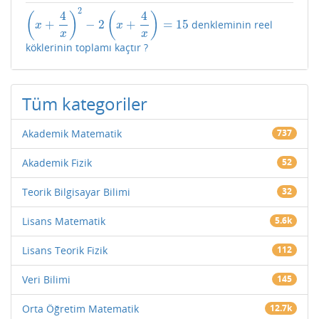
2
4
4
(
)
(
)
+
−
2
+
=
15
denkleminin reel
(
x
+
4
x
)
2
−
2
(
x
+
4
x
)
=
15
x
x
x
x
köklerinin toplamı kaçtır ?
Tüm kategoriler
Akademik Matematik
737
Akademik Fizik
52
Teorik Bilgisayar Bilimi
32
Lisans Matematik
5.6k
Lisans Teorik Fizik
112
Veri Bilimi
145
Orta Öğretim Matematik
12.7k