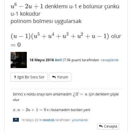
6
−
2
+
1
denklemi u-1 e bölünür çünkü
u
6
−
2
u
+
1
u
u
u-1 köküdür
polinom bolmesı uygularsak
5
4
3
2
(
−
1
)
(
+
+
+
+
−
1
)
olur
(
u
−
1
)
(
u
5
+
u
4
+
u
3
+
u
2
+
u
−
1
)
=
0
u
u
u
u
u
u
=
0
16 Mayıs 2016
Anil
(
7.9k
puan)
tarafından
cevaplandı
Ilgili Bir Soru Sor
Yorum
−
−
birinci x noldu orayı tam anlamadım
=
için denklem şöyle
5
x
5
=
u
√
x
u
olur
.
−
2
+
1
=
0
x i bulamadım burdan yani
x
.
u
−
2
u
+
1
=
0
x
u
u
16 Mayıs 2016
mosh36
tarafından
yorumlandı
Cevapla