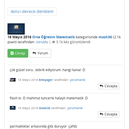
ikinci-derece-denklem
16 Mayıs 2016
Orta Öğretim Matematik
kategorisinde
mosh36
(
2.1k
puan)
tarafından
soruldu
|
3.1k
kez görüntülendi
Cevap
Yorum
çok güzel soru...tebrik ediyorum..hangi kanal :D
16 Mayıs 2016
Kimyager
tarafından
yorumlandı
Cevapla
flash tv :D mahmut tuncerle halaylı matematik :D
16 Mayıs 2016
mosh36
tarafından
yorumlandı
Cevapla
parmaklıklar arkasında gibi duruyor :çafds