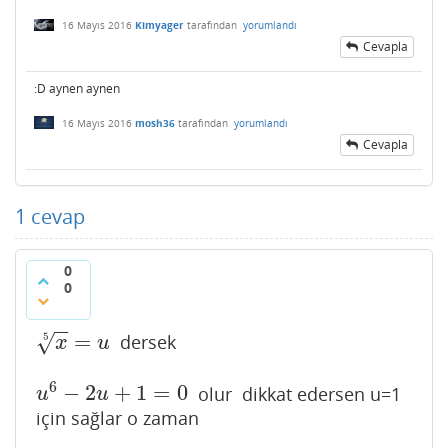
16 Mayıs 2016
Kimyager
tarafından
yorumlandı
Cevapla
:D aynen aynen
16 Mayıs 2016
mosh36
tarafından
yorumlandı
Cevapla
1
cevap
0
0
−
−
=
dersek
√
5
x
5
=
u
x
u
6
−
2
+
1
=
0
olur dikkat edersen u=1
u
6
−
2
u
+
1
=
0
u
u
için sağlar o zaman