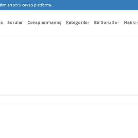
limleri soru cevap platformu
fa
Sorular
Cevaplanmamış
Kategoriler
Bir Soru Sor
Hakkı