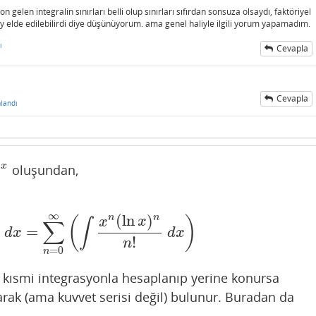
gelen integralin sınırları belli olup sınırları sıfırdan sonsuza olsaydı, faktöriyel
y elde edilebilirdi diye düşünüyorum. ama genel haliyle ilgili yorum yapamadım.
ı
Cevapla
Cevapla
landı
x
oluşundan,
∞
(
ln
)
n
n
(
)
x
x
∫
∑
=
!
d
x
=
∑
n
=
0
∞
(
∫
x
n
(
ln
x
)
n
n
!
d
x
)
d
x
d
x
!
n
=
0
n
i kısmi integrasyonla hesaplanıp yerine konursa
rak (ama kuvvet serisi değil) bulunur. Buradan da