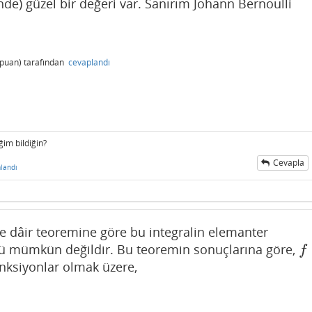
nde) güzel bir değeri var. Sanırım Johann Bernoulli
puan)
tarafından
cevaplandı
ğim bildiğin?
Cevapla
landı
r'e dâir teoremine göre bu integralin elemanter
ü mümkün değildir. Bu teoremin sonuçlarına göre,
f
f
onksiyonlar olmak üzere,