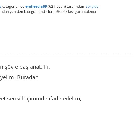
k
kategorisinde
emilezola69
(
621
puan)
tarafından
soruldu
ından
yeniden kategorilendirildi
|
5.6k
kez görüntülendi
n şöyle başlanabilir.
yelim. Buradan
vvet serisi biçiminde ifade edelim,