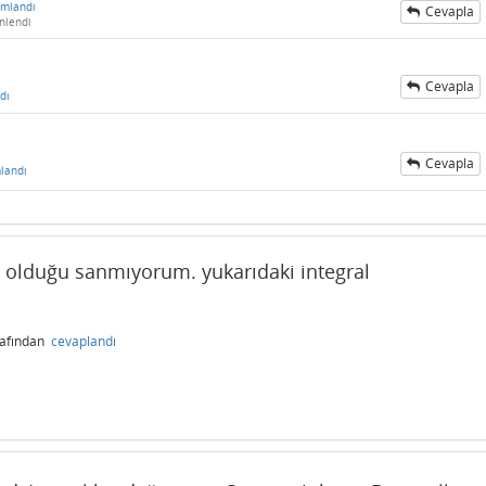
umlandı
Cevapla
nlendi
Cevapla
dı
Cevapla
landı
in olduğu sanmıyorum. yukarıdaki integral
rafından
cevaplandı