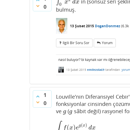
∫
in (sonsuz seri şekli
∫
0
1
x
x
d
x
x
d
x
0
0
bulmuş.
13 Şubat 2015
DoganDonmez
(
6.3k
Ilgili Bir Soru Sor
Yorum
nasıl buluyor? bi kaynak var mı öğrenebilece
13 Şubat 2015
emilezola69
tarafından
yorum
1
Louville'nin Diferansiyel Cebi
0
fonksiyonlar cinsinden çözüm
ve
(
sâbit değil) rasyonel f
g
g
g
g
∫
(
)
g
x
(
)
∫
f
(
x
)
e
g
(
x
)
d
x
f
x
e
d
x