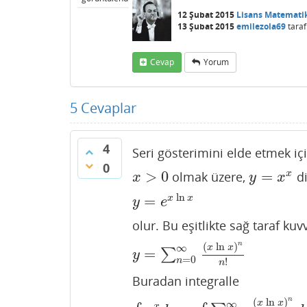
12 Şubat 2015
Lisans Matemati
13 Şubat 2015
emilezola69
taraf
Cevap
Yorum
5
Cevaplar
4
Seri gösterimini elde etmek içi
0
>
0
=
x
olmak üzere,
di
x
>
0
y
=
x
x
x
y
x
ln
=
x
x
y
=
e
x
ln
x
y
e
olur. Bu eşitlikte sağ taraf ku
n
(
ln
)
∞
x
x
=
∑
y
=
∑
n
=
0
∞
(
x
ln
x
)
n
n
!
y
=
0
!
n
n
Buradan integralle
n
(
ln
)
∞
x
x
x