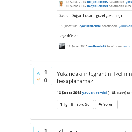
13 Şubat 2015
DoganDonmez
tarafından
yor
13 Şubat 2015
DoganDonmez
tarafından
düze
Saolun Doğan hocam, güzel çözüm için
13 Şubat 2015
yavuzkiremici
tarafından
yorumlan
teşekkürler
13 Şubat 2015
emilezola69
tarafından
yorum
1
Yukarıdaki integrantın ilkelin
0
hesaplanamaz
13 Şubat 2015
yavuzkiremici
(
1.8k
puan)
ta
Ilgili Bir Soru Sor
Yorum
1
1
x