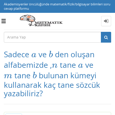
Akademisyenler öncülüğünde matematik/fizik/bilgisayar bilimleri soru
cevap platformu
Toggle
navigation
Sadece
ve
den oluşan
a
b
a
b
alfabemizde ,
tane
ve
n
a
n
a
tane
bulunan kümeyi
m
b
m
b
kullanarak kaç tane sözcük
yazabiliriz?