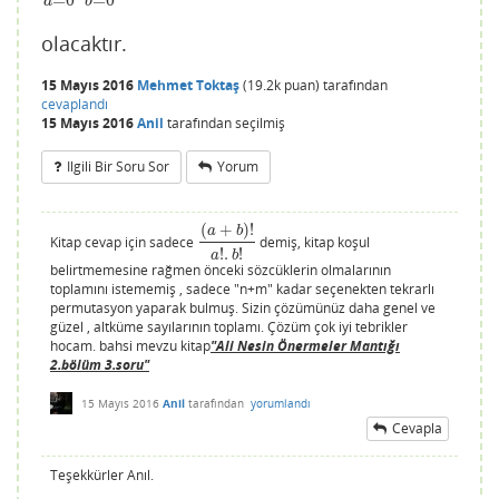
a
b
olacaktır.
15 Mayıs 2016
Mehmet Toktaş
(
19.2k
puan)
tarafından
cevaplandı
15 Mayıs 2016
Anil
tarafından
seçilmiş
Ilgili Bir Soru Sor
Yorum
(
+
)
!
a
b
Kitap cevap için sadece
demiş, kitap koşul
(
a
+
b
)
!
a
!
.
b
!
!
.
!
a
b
belirtmemesine rağmen önceki sözcüklerin olmalarının
toplamını istememiş , sadece "n+m" kadar seçenekten tekrarlı
permutasyon yaparak bulmuş. Sizin çözümünüz daha genel ve
güzel , altküme sayılarının toplamı. Çözüm çok iyi tebrikler
hocam. bahsi mevzu kitap
"Ali Nesin Önermeler Mantığı
2.bölüm 3.soru"
15 Mayıs 2016
Anil
tarafından
yorumlandı
Cevapla
Teşekkürler Anıl.