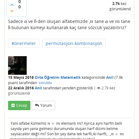
0
2.7k
kez
0
görüntülendi
Sadece
ve
den oluşan alfabemizde ,
tane
ve
tane
a
b
n
a
m
a
b
n
a
m
bulunan kümeyi kullanarak kaç tane sözcük yazabiliriz?
b
b
#önermeler
permütasyon-kombinasyon
15 Mayıs 2016
Orta Öğretim Matematik
kategorisinde
Anil
(
7.9k
puan)
tarafından
soruldu
22 Aralık 2016
Anil
tarafından
yeniden gösterildi
|
2.7k
kez
görüntülendi
Cevap
Yorum
Yani alfabe kümemiz
+
elemanlı mı? Ayrıca aynı harfin belli
n
+
m
n
m
sayıda yan yana gelmesi durumunda oluşan harf dizimi kelime
sayılacaktır değil mi? Son bir şey daha tek harfli,iki harfli,...,
+
n
+
m
n
m