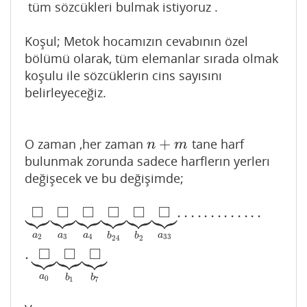
tüm sözcükleri bulmak istiyoruz .
Koşul; Metok hocamızın cevabının özel
bölümü olarak, tüm elemanlar sırada olmak
koşulu ile sözcüklerin cins sayısını
belirleyeceğiz.
+
O zaman ,her zaman
tane harf
n
+
m
n
m
bulunmak zorunda sadece harflerın yerlerı
değişecek ve bu değişimde;


















□
□
□
□
□
□
.
.
.
.
.
.
.
.
.
.
.
.
.
◻
⏟
a
2
◻
⏟
a
3
◻
⏟
a
4
◻
⏟
b
24
◻
⏟
b
2
◻
⏟
a
33
.
.
.
.
.
.
.
.
.
.
.
.
.
.
◻
⏟
a
a
a
a
a
b
b
2
3
4
33
24
2









□
□
□
.
a
b
b
0
1
7