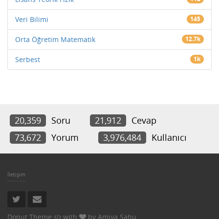
Veri Bilimi
145
Orta Öğretim Matematik
12.7k
Serbest
1k
20,359
Soru
21,912
Cevap
73,672
Yorum
3,976,484
Kullanıcı
İletişim
Donut Theme
with
by
Amiya Sahu