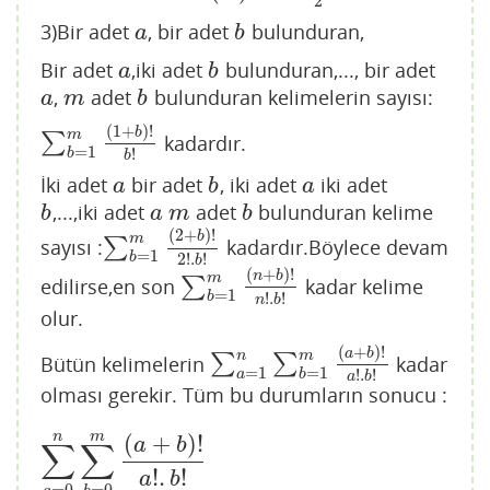
2
3)Bir adet
, bir adet
bulunduran,
a
b
a
b
Bir adet
,iki adet
bulunduran,..., bir adet
a
b
a
b
,
adet
bulunduran kelimelerin sayısı:
a
m
b
a
m
b
(
1
+
)
!
b
m
∑
kadardır.
∑
b
=
1
m
(
1
+
b
)
!
b
!
=
1
!
b
b
İki adet
bir adet
, iki adet
iki adet
a
b
a
a
b
a
,...,iki adet
adet
bulunduran kelime
b
a
m
b
b
a
m
b
(
2
+
)
!
b
m
sayısı :
∑
kadardır.Böylece devam
∑
b
=
1
m
(
2
+
b
)
!
2
!
.
b
!
=
1
2
!
.
!
b
b
(
+
)
!
n
b
m
edilirse,en son
∑
kadar kelime
∑
b
=
1
m
(
n
+
b
)
!
n
!
.
b
!
=
1
!
.
!
b
n
b
olur.
(
+
)
!
a
b
n
m
Bütün kelimelerin
∑
∑
kadar
∑
a
=
1
n
∑
b
=
1
m
(
a
+
b
)
!
a
!
.
b
!
=
1
=
1
!
.
!
a
b
a
b
olması gerekir. Tüm bu durumların sonucu :
n
m
(
+
)
!
a
b
∑
∑
∑
a
=
0
n
∑
b
=
0
m
(
a
+
b
)
!
a
!
.
b
!
!
.
!
a
b
=
0
=
0