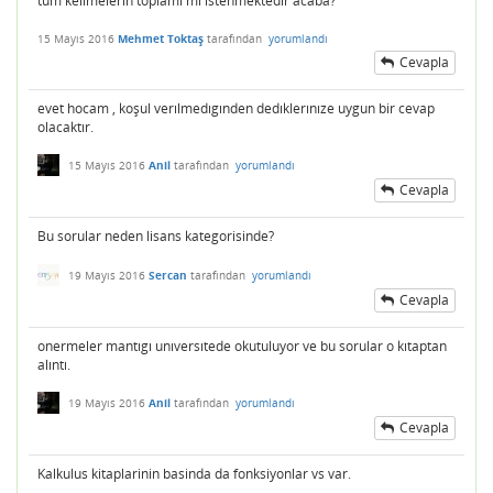
tüm kelimelerin toplamı mı istenmektedir acaba?
15 Mayıs 2016
Mehmet Toktaş
tarafından
yorumlandı
Cevapla
evet hocam , koşul verılmedıgınden dedıklerınıze uygun bir cevap
olacaktır.
15 Mayıs 2016
Anil
tarafından
yorumlandı
Cevapla
Bu sorular neden lisans kategorisinde?
19 Mayıs 2016
Sercan
tarafından
yorumlandı
Cevapla
onermeler mantıgı unıversıtede okutuluyor ve bu sorular o kıtaptan
alıntı.
19 Mayıs 2016
Anil
tarafından
yorumlandı
Cevapla
Kalkulus kitaplarinin basinda da fonksiyonlar vs var.