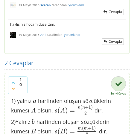
19 Mayıs 2016
Sercan
tarafından
yorumlandı
Cevapla
haklısınız hocam düzelttim.
19 Mayıs 2016
Anil
tarafından
yorumlandı
Cevapla
2
Cevaplar
1
0
En İyi Cevap
1) yalnız
harfinden oluşan sözcüklerin
a
a
(
+
1
)
n
n
(
)
=
kümesi
olsun.
dır.
A
s
(
A
)
=
n
(
n
+
1
)
2
A
s
A
2
2)Yalnız
harfinden oluşan sözçüklerin
b
b
(
+
1
)
m
m
(
)
=
kümesi
olsun.
dır.
B
s
(
B
)
=
m
(
m
+
1
)
2
B
s
B