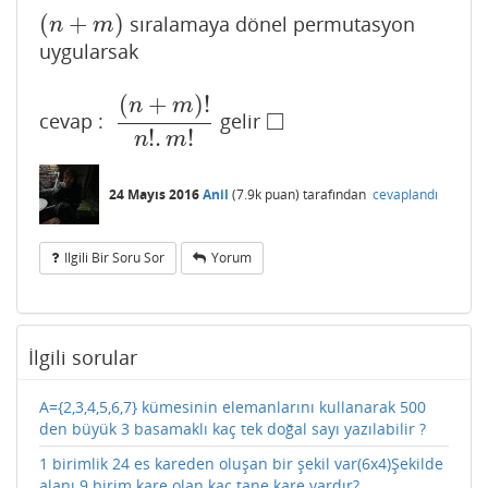
(
+
)
sıralamaya dönel permutasyon
(
n
+
m
)
n
m
uygularsak
(
+
)
!
n
m
□
cevap :
gelir
(
n
+
m
)
!
n
!
.
m
!
◻
!
.
!
n
m
24 Mayıs 2016
Anil
(
7.9k
puan)
tarafından
cevaplandı
Ilgili Bir Soru Sor
Yorum
İlgili sorular
A={2,3,4,5,6,7} kümesinin elemanlarını kullanarak 500
den büyük 3 basamaklı kaç tek doğal sayı yazılabilir ?
1 birimlik 24 es kareden oluşan bir şekil var(6x4)Şekilde
alanı 9 birim kare olan kaç tane kare vardır?