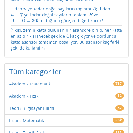
1
9
den
ye kadar doğal sayıların toplamı
;
dan
1
n
A
9
n
A
−
7
ye kadar doğal sayıların toplamı
ve
n
−
7
B
n
B
−
=
365
olduğuna göre,
değeri kaçtır?
A
−
B
=
365
n
A
B
n
7
kişi, zemin katta bulunan bir asansöre binip, her katta
7
4
en az bir kişi inecek şekilde
kat çıkıyor ve dördüncü
4
katta asansör tamamen boşalıyor. Bu asansör kaç farklı
şekilde kullanılır?
Tüm kategoriler
Akademik Matematik
737
Akademik Fizik
52
Teorik Bilgisayar Bilimi
32
Lisans Matematik
5.6k
Lisans Teorik Fizik
112