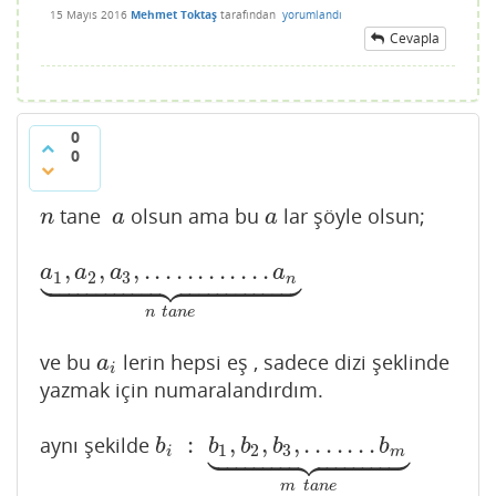
15 Mayıs 2016
Mehmet Toktaş
tarafından
yorumlandı
Cevapla
0
0
tane
olsun ama bu
lar şöyle olsun;
n
a
a
n
a
a



























,
,
,
.
.
.
.
.
.
.
.
.
.
.
.
a
1
,
a
2
,
a
3
,
.
.
.
.
.
.
.
.
.
.
.
.
a
n
⏟
n
t
a
n
e
a
a
a
a
1
2
3
n
n
t
a
n
e
ve bu
lerin hepsi eş , sadece dizi şeklinde
a
i
a
i
yazmak için numaralandırdım.





















:
,
,
,
.
.
.
.
.
.
.
aynı şekilde
b
i
:
b
1
,
b
2
,
b
3
,
.
.
.
.
.
.
.
b
m
⏟
m
t
a
n
e
b
b
b
b
b
1
2
3
i
m
m
t
a
n
e