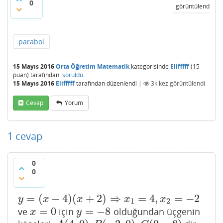
0
görüntülendi
parabol
15 Mayıs 2016
Orta Öğretim Matematik
kategorisinde
Elifffff
(
15
puan)
tarafından
soruldu
15 Mayıs 2016
Elifffff
tarafından
düzenlendi
|
3k
kez görüntülendi
Cevap
Yorum
1
cevap
0
0
=
(
−
4
)
(
+
2
)
⇒
=
4
,
=
−
2
y
=
(
x
−
4
)
(
x
+
2
)
⇒
x
1
=
4
,
x
2
=
−
2
y
x
x
x
x
1
2
=
0
=
−
8
ve
için
olduğundan üçgenin
x
=
0
y
=
−
8
x
y