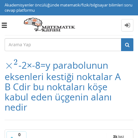
Akademisyenler öncülüğünde matematik/fizik/bilgisayar bilimleri soru
cevap platformu
Toggle
navigation
2
×
-2×-8=y parabolunun
×
2
eksenleri kestiği noktalar A
B Cdir bu noktaları köşe
kabul eden üçgenin alanı
nedir
0
3k
kez