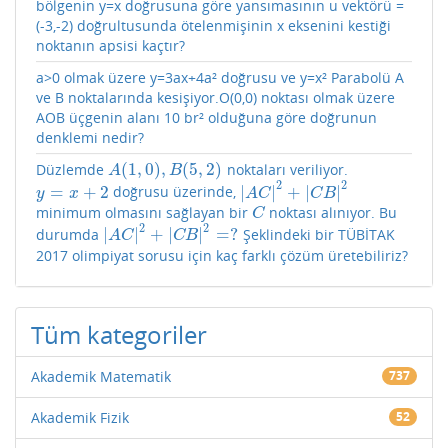
bölgenin y=x doğrusuna göre yansımasının u vektörü =
(-3,-2) doğrultusunda ötelenmişinin x eksenini kestiği
noktanın apsisi kaçtır?
a>0 olmak üzere y=3ax+4a² doğrusu ve y=x² Parabolü A
ve B noktalarında kesişiyor.O(0,0) noktası olmak üzere
AOB üçgenin alanı 10 br² olduğuna göre doğrunun
denklemi nedir?
(
1
,
0
)
,
(
5
,
2
)
Düzlemde
noktaları veriliyor.
A
(
1
,
0
)
,
B
(
5
,
2
)
A
B
2
2
=
+
2
|
|
+
|
|
doğrusu üzerinde,
y
=
x
+
2
|
A
C
|
2
+
|
C
B
|
2
y
x
A
C
C
B
minimum olmasını sağlayan bir
noktası alınıyor. Bu
C
C
2
2
|
|
+
|
|
=
?
durumda
Şeklindeki bir TÜBİTAK
|
A
C
|
2
+
|
C
B
|
2
=
?
A
C
C
B
2017 olimpiyat sorusu için kaç farklı çözüm üretebiliriz?
Tüm kategoriler
Akademik Matematik
737
Akademik Fizik
52