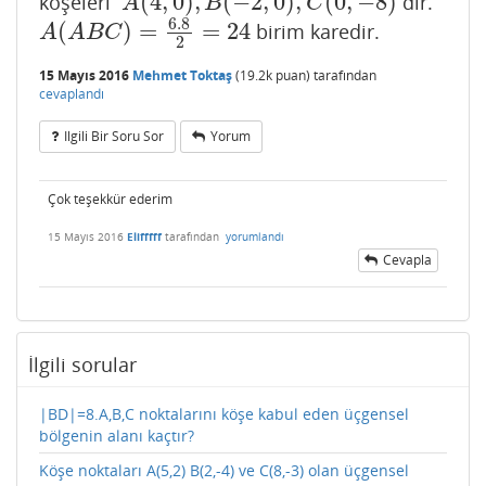
(
4
,
0
)
,
(
−
2
,
0
)
,
(
0
,
−
8
)
köşeleri
dir.
A
(
4
,
0
)
,
B
(
−
2
,
0
)
,
C
(
0
,
−
8
)
A
B
C
6.8
(
)
=
=
24
birim karedir.
A
(
A
B
C
)
=
6.8
2
=
24
A
A
B
C
2
15 Mayıs 2016
Mehmet Toktaş
(
19.2k
puan)
tarafından
cevaplandı
Ilgili Bir Soru Sor
Yorum
Çok teşekkür ederim
15 Mayıs 2016
Elifffff
tarafından
yorumlandı
Cevapla
İlgili sorular
|BD|=8.A,B,C noktalarını köşe kabul eden üçgensel
bölgenin alanı kaçtır?
Köşe noktaları A(5,2) B(2,-4) ve C(8,-3) olan üçgensel