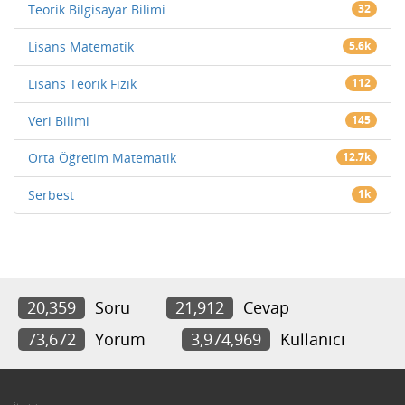
Teorik Bilgisayar Bilimi
32
Lisans Matematik
5.6k
Lisans Teorik Fizik
112
Veri Bilimi
145
Orta Öğretim Matematik
12.7k
Serbest
1k
20,359
Soru
21,912
Cevap
73,672
Yorum
3,974,969
Kullanıcı