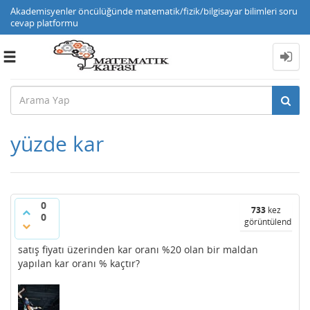
Akademisyenler öncülüğünde matematik/fizik/bilgisayar bilimleri soru
cevap platformu
Toggle
navigation
yüzde kar
0
733
kez
0
görüntülendi
satış fiyatı üzerinden kar oranı %20 olan bir maldan
yapılan kar oranı % kaçtır?