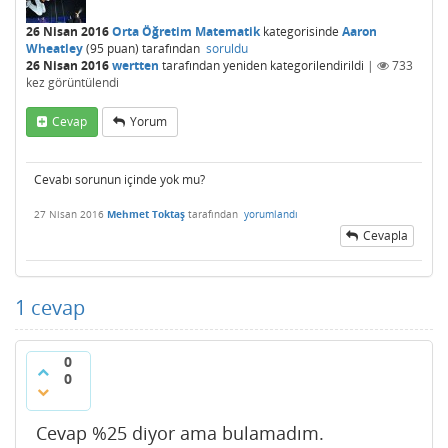
26 Nisan 2016
Orta Öğretim Matematik
kategorisinde
Aaron
Wheatley
(
95
puan)
tarafından
soruldu
26 Nisan 2016
wertten
tarafından
yeniden kategorilendirildi
|
733
kez görüntülendi
Cevap
Yorum
Cevabı sorunun içinde yok mu?
27 Nisan 2016
Mehmet Toktaş
tarafından
yorumlandı
Cevapla
1
cevap
0
0
Cevap %25 diyor ama bulamadım.