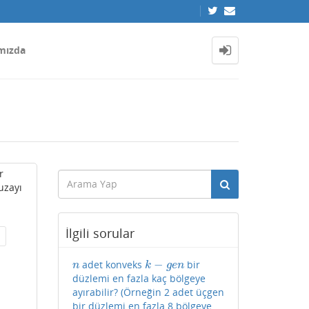
mızda
r
uzayı
İlgili sorular
−
adet konveks
bir
n
k
−
g
e
n
n
k
g
e
n
düzlemi en fazla kaç bölgeye
ayırabilir? (Örneğin 2 adet üçgen
bir düzlemi en fazla 8 bölgeye