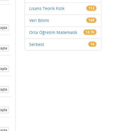
Lisans Teorik Fizik
112
Veri Bilimi
145
apla
Orta Öğretim Matematik
12.7k
Serbest
1k
apla
apla
apla
apla
apla