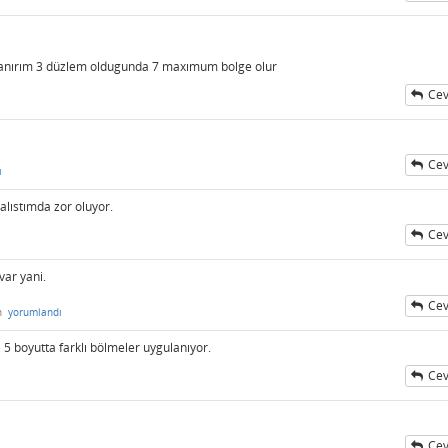
 sanırım 3 düzlem oldugunda 7 maxımum bolge olur
Cev
Cev
ı
lıstımda zor oluyor.
Cev
var yani.
Cev
n
yorumlandı
5 boyutta farklı bölmeler uygulanıyor.
Cev
Cev