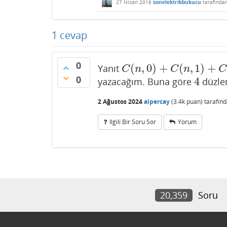
27 Nisan 2016
sonelektrikbukucu
tarafında
1
cevap
0
(
,
0
)
+
(
,
1
)
+
Yanıt
C
(
n
,
0
)
+
C
(
n
,
1
)
+
C
(
n
,
2
)
+
C
(
n
,
C
n
C
n
C
0
4
yazacağım. Buna göre
düzl
4
2 Ağustos 2024
alpercay
(
3.4k
puan)
tarafın
Ilgili Bir Soru Sor
Yorum
20,359
Soru