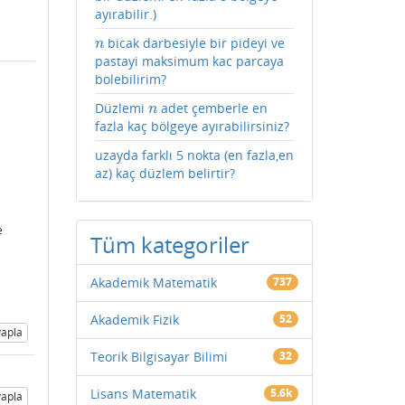
ayırabilir.)
bicak darbesiyle bir pideyi ve
n
n
pastayi maksimum kac parcaya
bolebilirim?
Düzlemi
adet çemberle en
n
n
fazla kaç bölgeye ayırabilirsiniz?
uzayda farklı 5 nokta (en fazla,en
az) kaç düzlem belirtir?
e
Tüm kategoriler
Akademik Matematik
737
Akademik Fizik
52
apla
Teorik Bilgisayar Bilimi
32
Lisans Matematik
5.6k
apla