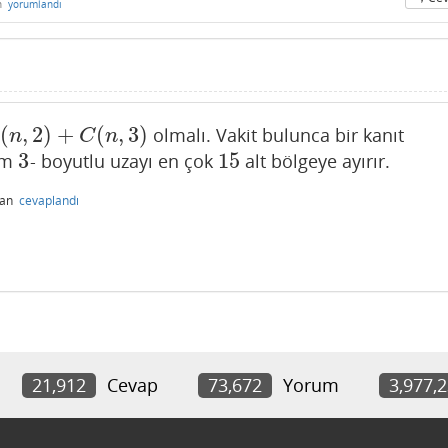
n
yorumlandı
(
,
2
)
+
(
,
3
)
olmalı. Vakit bulunca bir kanıt
3
)
n
C
n
3
15
em
- boyutlu uzayı en çok
alt bölgeye ayırır.
3
15
dan
cevaplandı
21,912
Cevap
73,672
Yorum
3,977,