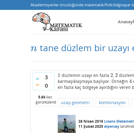
Akademisyenler öncülüğünde matematik/fizik/bilgisayar bi
Anasay
tane düzlem bir uzayı e
n
n
1
2
2
düzlemin uzayı en fazla
,
düzlem
1
2
2
3
4
karmaşıklaşmaya başlıyor. Örneğin
4
0
en fazla kaç bölgeye ayırdığını veren bi
5.6k
kez
görüntülendi
uzay-geometri
kombinasyon
26 Nisan 2016
Lisans Matemati
11 Şubat 2025
alpercay
tarafınd