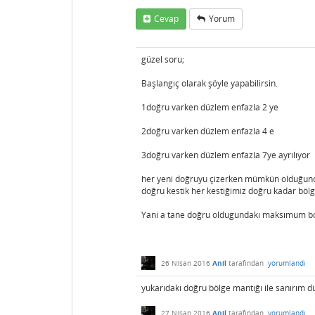
Cevap
Yorum
güzel soru;
Başlangıç olarak şöyle yapabilirsin.
1doğru varken düzlem enfazla 2 ye
2doğru varken düzlem enfazla 4 e
3doğru varken düzlem enfazla 7ye ayrılıyor
her yeni doğruyu çizerken mümkün olduğunca
doğru kestik her kestiğimiz doğru kadar böl
Yani a tane doğru oldugundakı maksımum bol
26 Nisan 2016
Anil
tarafından
yorumlandı
yukarıdakı doğru bölge mantığı ile sanırım d
27 Nisan 2016
Anil
tarafından
yorumlandı