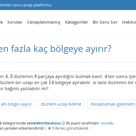
limleri soru cevap platformu
fa
Sorular
Cevaplanmamış
Kategoriler
Bir Soru Sor
Hakkı
n fazla kaç bölgeye ayırır?
4
3
8
4
in
,
düzlemin
parçaya ayırdığını bulmak basit.
'ten sonra işle
4
3
8
4
14
düzlem bir uzayı en çok
bölgeye ayırabilir.
tane düzlemin bir 
14
n
n
r bağıntı yazılabilir mi?
alt-bölge-sayısı
düzlem-uzay-bölme
hesaplamalı-geometri
k
kategorisinde
sonelektrikbukucu
(
2.9k
puan)
tarafından
soruldu
an
yeniden etikenlendirildi
|
5.6k
kez görüntülendi