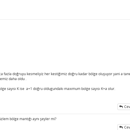
 fazla doğruyu kesmeliyiz her kestiğimiz doğru kadar bölge oluşuyor yani a tan
gemiz daha oldu .
ge sayısı K ise a+1 doğru oldugundakı maxımum bolge sayısı K+a olur.
Cev
üzlem bölge mantığı aynı şeyler mi?
Cev