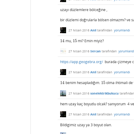
uzayı düzlemlere bölceğine ,
bir düzlemi doğrularla bölsen olmazmı? ve
27 Nisan 2016
Anil
tarafından
yorumlandı
14
mu,
15
mi? Emin miyiz?
14
15
27 Nisan 2016
Sercan
tarafından
yorumland
https://app.geogebra.org/
burada çizmeye ca
27 Nisan 2016
Anil
tarafından
yorumlandı
14
benim hesapladığım.
15
olma ihtimali de 
14
15
27 Nisan 2016
sonelektrikbukucu
tarafında
hem uzay kaç boyutlu olcak? sanıyorum 4 ve 
27 Nisan 2016
Anil
tarafından
yorumlandı
Bildigimiz uzay ya 3 boyut olan.