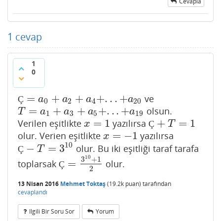
Cevapla
1
cevap
1
0
=
+
+
+
.
.
.
+
ve
Ç
=
a
0
+
a
2
+
a
4
+
.
.
.
+
a
20
Ç
a
a
a
a
0
2
4
20
=
+
+
+
.
.
.
+
olsun.
T
=
a
1
+
a
3
+
a
5
+
.
.
.
+
a
19
T
a
a
a
a
1
3
5
19
=
1
+
=
1
Verilen eşitlikte
yazılırsa
x
=
1
Ç
+
T
=
1
x
Ç
T
=
−
1
olur. Verien eşitlikte
yazılırsa
x
=
−
1
x
10
−
=
3
olur. Bu iki eşitliği taraf tarafa
Ç
−
T
=
3
10
Ç
T
10
3
+
1
=
toplarsak
olur.
Ç
=
3
10
+
1
2
Ç
2
13 Nisan 2016
Mehmet Toktaş
(
19.2k
puan)
tarafından
cevaplandı
Ilgili Bir Soru Sor
Yorum