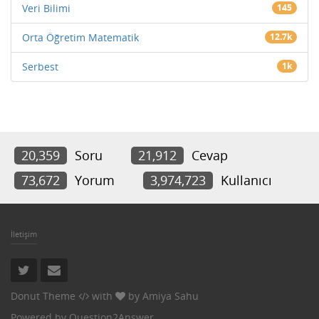
Veri Bilimi
145
Orta Öğretim Matematik
12.7k
Serbest
1k
20,359
Soru
21,912
Cevap
73,672
Yorum
3,974,723
Kullanıcı
İletişim
Donut Theme
with
by
Amiya Sahu
Powered by
Question2Answer