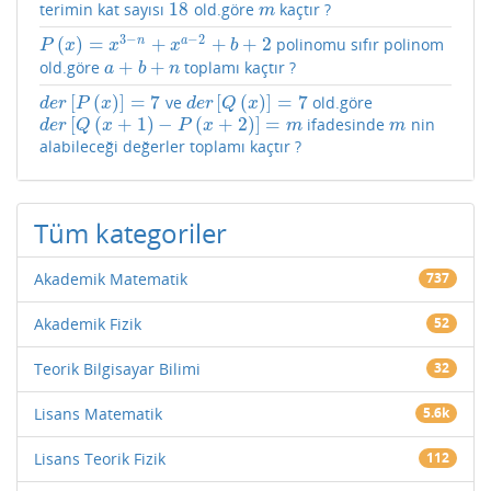
18
terimin kat sayısı
old.göre
kaçtır ?
18
m
m
3
−
−
2
(
)
=
+
+
+
2
n
a
polinomu sıfır polinom
P
(
x
)
=
x
3
−
n
+
x
a
−
2
+
b
+
2
P
x
x
x
b
+
+
old.göre
toplamı kaçtır ?
a
+
b
+
n
a
b
n
[
(
)
]
=
7
[
(
)
]
=
7
ve
old.göre
d
e
r
[
P
(
x
)
]
=
7
d
e
r
[
Q
(
x
)
]
=
7
d
e
r
P
x
d
e
r
Q
x
[
(
+
1
)
−
(
+
2
)
]
=
ifadesinde
nin
d
e
r
[
Q
(
x
+
1
)
−
P
(
x
+
2
)
]
=
m
m
d
e
r
Q
x
P
x
m
m
alabileceği değerler toplamı kaçtır ?
Tüm kategoriler
Akademik Matematik
737
Akademik Fizik
52
Teorik Bilgisayar Bilimi
32
Lisans Matematik
5.6k
Lisans Teorik Fizik
112