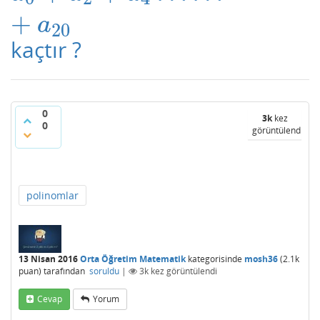
+
a
20
kaçtır ?
0
3k
kez
0
görüntülendi
polinomlar
13 Nisan 2016
Orta Öğretim Matematik
kategorisinde
mosh36
(
2.1k
puan)
tarafından
soruldu
|
3k
kez görüntülendi
Cevap
Yorum