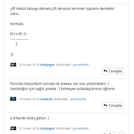
çift indisli katsayı demek,çift dereceli terimler toplamı demektir
cano,
formülü
P(1)+P(-1)
---------------
2
:))
13 Nisan 2016
Kimyager
tarafından
yorumlandı
Cevapla
formülü biliyordum soruda ne alakası var onu çözemedim :)
hatılattığın için sağol yinede :') bilmeyen arkadaşlarımız öğrenir
13 Nisan 2016
mosh36
tarafından
yorumlandı
Cevapla
ö.d kardo kolay gelsın :)
13 Nisan 2016
Kimyager
tarafından
yorumlandı