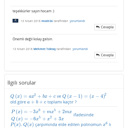
teşekkürler sayın hocam :)
13 Nisan 2016
mosh36
tarafından
yorumlandı
Cevapla
Önemli değil kolay gelsin.
13 Nisan 2016
Mehmet Toktaş
tarafından
yorumlandı
Cevapla
İlgili sorular
2
2
(
)
=
+
+
(
−
1
)
=
(
−
4
)
ve
Q
(
x
)
=
a
x
2
+
b
x
+
c
Q
(
x
−
1
)
=
(
x
−
4
)
2
Q
x
a
x
b
x
c
Q
x
x
+
+
old.göre
toplamı kaçtır ?
a
+
b
+
c
a
b
c
6
5
(
)
=
−
3
+
+
2
P
x
x
m
x
m
x
ifadesinde
P
(
x
)
=
−
3
x
6
+
m
x
5
+
2
m
x
Q
(
x
)
=
−
6
x
5
+
x
2
+
3
x
5
2
(
)
=
−
6
+
+
3
Q
x
x
x
x
6
(
)
.
(
)
çarpımında elde edilen polinomun
lı
P
(
x
)
.
Q
(
x
)
x
6
P
x
Q
x
x