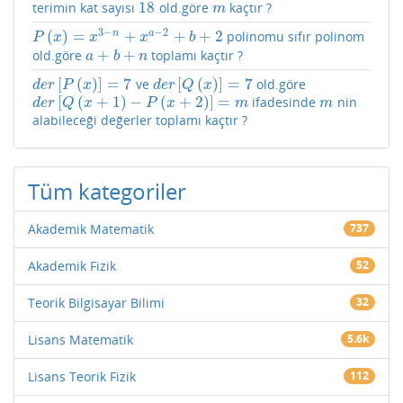
18
terimin kat sayısı
old.göre
kaçtır ?
18
m
m
3
−
−
2
(
)
=
+
+
+
2
n
a
polinomu sıfır polinom
P
(
x
)
=
x
3
−
n
+
x
a
−
2
+
b
+
2
P
x
x
x
b
+
+
old.göre
toplamı kaçtır ?
a
+
b
+
n
a
b
n
[
(
)
]
=
7
[
(
)
]
=
7
ve
old.göre
d
e
r
[
P
(
x
)
]
=
7
d
e
r
[
Q
(
x
)
]
=
7
d
e
r
P
x
d
e
r
Q
x
[
(
+
1
)
−
(
+
2
)
]
=
ifadesinde
nin
d
e
r
[
Q
(
x
+
1
)
−
P
(
x
+
2
)
]
=
m
m
d
e
r
Q
x
P
x
m
m
alabileceği değerler toplamı kaçtır ?
Tüm kategoriler
Akademik Matematik
737
Akademik Fizik
52
Teorik Bilgisayar Bilimi
32
Lisans Matematik
5.6k
Lisans Teorik Fizik
112