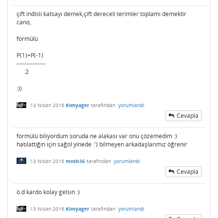
çift indisli katsayı demek,çift dereceli terimler toplamı demektir
cano,
formülü
P(1)+P(-1)
---------------
2
:))
13 Nisan 2016
Kimyager
tarafından
yorumlandı
Cevapla
formülü biliyordum soruda ne alakası var onu çözemedim :)
hatılattığın için sağol yinede :') bilmeyen arkadaşlarımız öğrenir
13 Nisan 2016
mosh36
tarafından
yorumlandı
Cevapla
ö.d kardo kolay gelsın :)
13 Nisan 2016
Kimyager
tarafından
yorumlandı