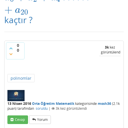
+
a
20
kaçtır ?
0
3k
kez
0
görüntülendi
polinomlar
13 Nisan 2016
Orta Öğretim Matematik
kategorisinde
mosh36
(
2.1k
puan)
tarafından
soruldu
|
3k
kez görüntülendi
Cevap
Yorum