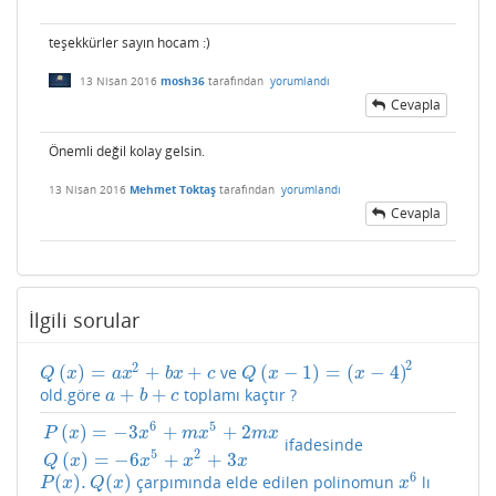
teşekkürler sayın hocam :)
13 Nisan 2016
mosh36
tarafından
yorumlandı
Cevapla
Önemli değil kolay gelsin.
13 Nisan 2016
Mehmet Toktaş
tarafından
yorumlandı
Cevapla
İlgili sorular
2
2
(
)
=
+
+
(
−
1
)
=
(
−
4
)
ve
Q
(
x
)
=
a
x
2
+
b
x
+
c
Q
(
x
−
1
)
=
(
x
−
4
)
2
Q
x
a
x
b
x
c
Q
x
x
+
+
old.göre
toplamı kaçtır ?
a
+
b
+
c
a
b
c
6
5
(
)
=
−
3
+
+
2
P
x
x
m
x
m
x
ifadesinde
P
(
x
)
=
−
3
x
6
+
m
x
5
+
2
m
x
Q
(
x
)
=
−
6
x
5
+
x
2
+
3
x
5
2
(
)
=
−
6
+
+
3
Q
x
x
x
x
6
(
)
.
(
)
çarpımında elde edilen polinomun
lı
P
(
x
)
.
Q
(
x
)
x
6
P
x
Q
x
x