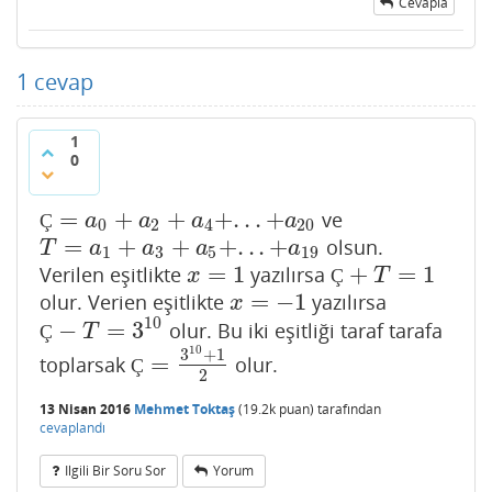
Cevapla
1
cevap
1
0
=
+
+
+
.
.
.
+
ve
Ç
=
a
0
+
a
2
+
a
4
+
.
.
.
+
a
20
Ç
a
a
a
a
0
2
4
20
=
+
+
+
.
.
.
+
olsun.
T
=
a
1
+
a
3
+
a
5
+
.
.
.
+
a
19
T
a
a
a
a
1
3
5
19
=
1
+
=
1
Verilen eşitlikte
yazılırsa
x
=
1
Ç
+
T
=
1
x
Ç
T
=
−
1
olur. Verien eşitlikte
yazılırsa
x
=
−
1
x
10
−
=
3
olur. Bu iki eşitliği taraf tarafa
Ç
−
T
=
3
10
Ç
T
10
3
+
1
=
toplarsak
olur.
Ç
=
3
10
+
1
2
Ç
2
13 Nisan 2016
Mehmet Toktaş
(
19.2k
puan)
tarafından
cevaplandı
Ilgili Bir Soru Sor
Yorum