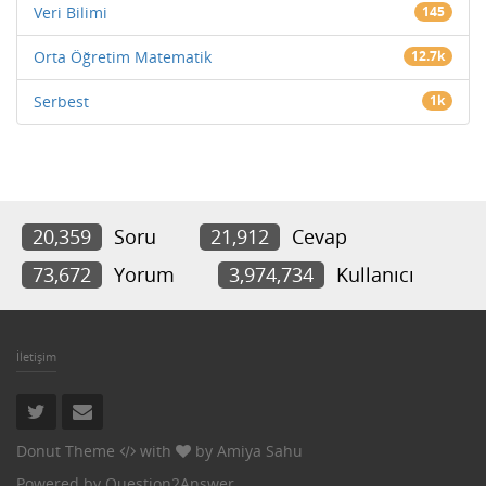
Veri Bilimi
145
Orta Öğretim Matematik
12.7k
Serbest
1k
20,359
Soru
21,912
Cevap
73,672
Yorum
3,974,734
Kullanıcı
İletişim
Donut Theme
with
by
Amiya Sahu
Powered by
Question2Answer