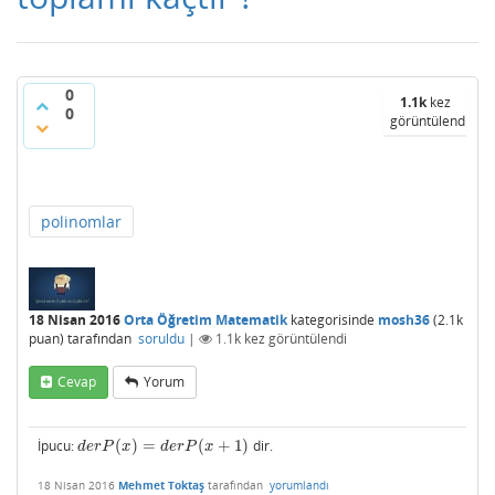
0
1.1k
kez
0
görüntülendi
polinomlar
18 Nisan 2016
Orta Öğretim Matematik
kategorisinde
mosh36
(
2.1k
puan)
tarafından
soruldu
|
1.1k
kez görüntülendi
Cevap
Yorum
İpucu:
(
)
=
(
+
1
)
dir.
d
e
r
P
(
x
)
=
d
e
r
P
(
x
+
1
)
d
e
r
P
x
d
e
r
P
x
18 Nisan 2016
Mehmet Toktaş
tarafından
yorumlandı