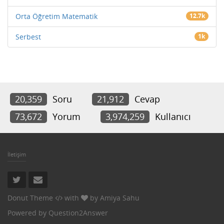
Orta Öğretim Matematik
12.7k
Serbest
1k
20,359
Soru
21,912
Cevap
73,672
Yorum
3,974,259
Kullanıcı
İletişim
Donut Theme
with
by
Amiya Sahu
Powered by
Question2Answer