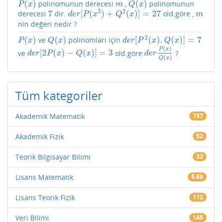
(
)
(
)
polinomunun derecesi
,
polinomunun
P
(
x
)
m
Q
(
x
)
P
x
m
Q
x
3
2
7
[
(
)
+
(
)
]
=
27
derecesi
dir.
old.göre ,
7
d
e
r
[
P
(
x
3
)
+
Q
2
(
x
)
]
=
27
m
d
e
r
P
x
Q
x
m
nin değeri nedir ?
2
(
)
(
)
[
(
)
.
(
)
]
=
7
ve
polinomları için
P
(
x
)
Q
(
x
)
d
e
r
[
P
2
(
x
)
.
Q
(
x
)
]
=
7
P
x
Q
x
d
e
r
P
x
Q
x
(
)
P
x
[
2
(
)
−
(
)
]
=
3
ve
old.göre
?
d
e
r
[
2
P
(
x
)
−
Q
(
x
)
]
=
3
d
e
r
P
(
x
)
Q
(
x
)
d
e
r
P
x
Q
x
d
e
r
(
)
Q
x
Tüm kategoriler
Akademik Matematik
737
Akademik Fizik
52
Teorik Bilgisayar Bilimi
32
Lisans Matematik
5.6k
Lisans Teorik Fizik
112
Veri Bilimi
145