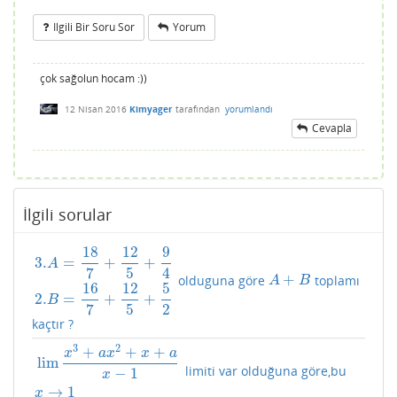
Ilgili Bir Soru Sor
Yorum
çok sağolun hocam :))
12 Nisan 2016
Kimyager
tarafından
yorumlandı
Cevapla
İlgili sorular
18
12
9
3.
=
+
+
A
7
5
4
+
olduguna göre
toplamı
3.
A
=
18
7
+
12
5
+
9
4
2.
B
=
16
7
+
12
5
+
5
2
A
+
B
A
B
16
12
5
2.
=
+
+
B
7
5
2
kaçtır ?
3
2
+
+
+
x
a
x
x
a
lim
limiti var olduğuna göre,bu
lim
x
3
+
a
x
2
+
x
+
a
x
−
1
x
→
1
−
1
x
→
1
x