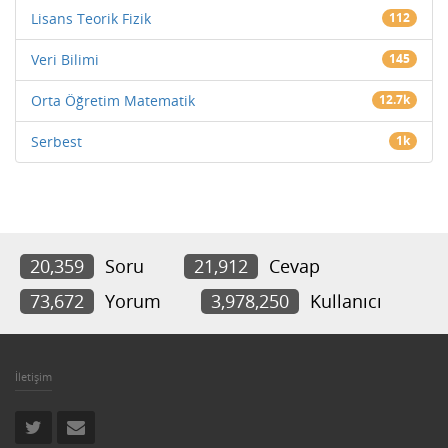
Lisans Teorik Fizik
112
Veri Bilimi
145
Orta Öğretim Matematik
12.7k
Serbest
1k
20,359
Soru
21,912
Cevap
73,672
Yorum
3,978,250
Kullanıcı
İletişim