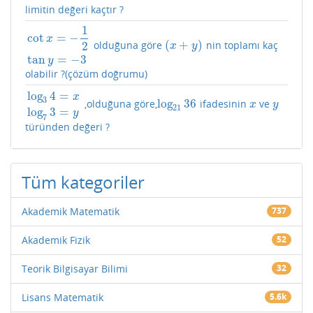
limitin değeri kaçtır ?
1
cot
=
−
x
(
+
)
olduğuna göre
nin toplamı kaç
2
cot
x
=
−
1
2
tan
y
=
−
3
(
x
+
y
)
x
y
tan
=
−
3
y
olabilir ?(çözüm doğrumu)
log
4
=
x
3
log
36
,olduğuna göre,
ifadesinin
ve
log
3
4
=
x
log
7
3
=
y
log
21
36
x
y
x
y
21
log
3
=
y
7
türünden değeri ?
Tüm kategoriler
Akademik Matematik
737
Akademik Fizik
52
Teorik Bilgisayar Bilimi
32
Lisans Matematik
5.6k