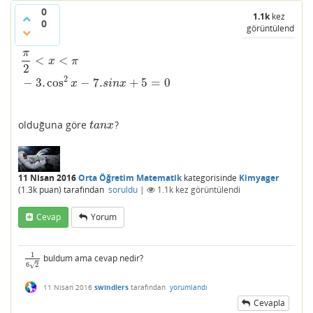
0
1.1k
kez
0
görüntülendi
π
<
<
x
π
2
π
2
<
x
<
π
−
3.
cos
2
x
−
7.
s
i
n
x
+
5
=
0
2
−
3.
cos
−
7.
+
5
=
0
x
s
i
n
x
olduğuna göre
?
t
a
n
x
t
a
n
x
11 Nisan 2016
Orta Öğretim Matematik
kategorisinde
Kimyager
(
1.3k
puan)
tarafından
soruldu
|
1.1k
kez görüntülendi
Cevap
Yorum
1
buldum ama cevap nedir?
1
6
2
√
6
2
11 Nisan 2016
swindlers
tarafından
yorumlandı
Cevapla