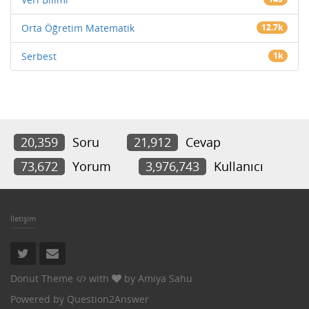
Orta Öğretim Matematik
12.7k
Serbest
1k
20,359
Soru
21,912
Cevap
73,672
Yorum
3,976,743
Kullanıcı
İletişim
Donut Theme
with
by
Amiya Sahu
Powered by
Question2Answer