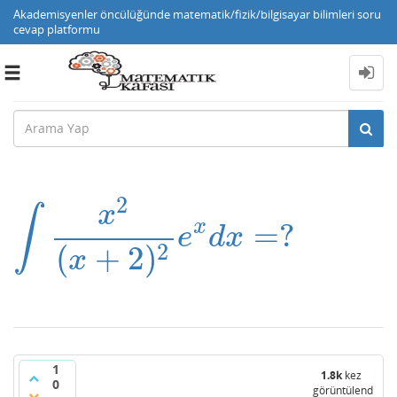
Akademisyenler öncülüğünde matematik/fizik/bilgisayar bilimleri soru
cevap platformu
Toggle
navigation
2
x
∫
x
=
?
∫
x
2
(
x
+
2
)
2
e
x
d
x
=
?
e
d
x
2
(
+
2
)
x
1
1.8k
kez
0
görüntülendi