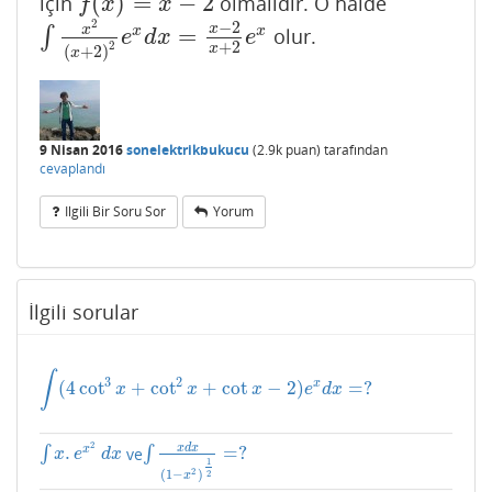
(
)
=
−
2
için
olmalıdır. O halde
f
(
x
)
=
x
−
2
f
x
x
2
−
2
x
=
x
x
x
∫
olur.
∫
x
2
(
x
+
2
)
2
e
x
d
x
=
x
−
2
x
+
2
e
x
e
d
x
e
+
2
2
x
(
+
2
)
x
9 Nisan 2016
sonelektrikbukucu
(
2.9k
puan)
tarafından
cevaplandı
Ilgili Bir Soru Sor
Yorum
İlgili sorular
∫
3
2
x
(
4
cot
+
cot
+
cot
−
2
)
=
?
∫
(
4
cot
3
x
+
cot
2
x
+
cot
x
−
2
)
e
x
d
x
=
?
x
x
x
e
d
x
2
x
d
x
.
=
?
x
∫
ve
∫
∫
x
.
e
x
2
d
x
∫
x
d
x
(
1
−
x
2
)
1
2
=
?
x
e
d
x
1
2
(
1
−
)
2
x