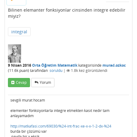
Bilinen elemanter fonksiyonlar cinsinden integre edebilir
miyiz?
integral
9 Nisan 2016
Orta Öğretim Matematik
kategorisinde
murad.ozkoc
(
11.6k
puan)
tarafından
soruldu
|
1.8k
kez görüntülendi
Cevap
Yorum
sevgili murat hocam
elementer fonksiyonlarla integre etmekten kasıt nedır tam
anlayamadım
http://matkafasi.com/69030/%24-int-frac-xe-x-x-1-2-dx-%24
burda bir çözümü var
payda bir x eksik.