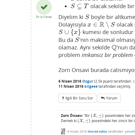
⊊
olacak sekilde bi
S
⊊
T
S
T
Diyelim ki
boyle bir altkum
S
S
En İyi Cevap
R
∈
∖
Dolayisiyla
olacak 
x
∈
R
∖
S
x
S
∪
{
}
kumesi de sonludur 
S
∪
{
x
}
S
x
Bu da
'nin maksimal olmasiyl
S
S
Q
olamaz. Ayni sekilde
'nun da
Q
problem
imkansiz bir problem
Zorn Onsavi burada calismiyo
6 Nisan 2016
Ozgur
(
2.5k
puan)
tarafından
c
11 Nisan 2016
bilgeee
tarafından
seçilmiş
Ilgili Bir Soru Sor
Yorum
Zorn Önsavı
"Bir
(
,
⪯
)
posetindeki her zin
(
X
,
⪯
)
X
Demek ki
(
,
⪯
)
posetindeki her zincir bir ü
(
X
,
⪯
)
X
6 Nisan 2016
murad.ozkoc
tarafından
yoruml