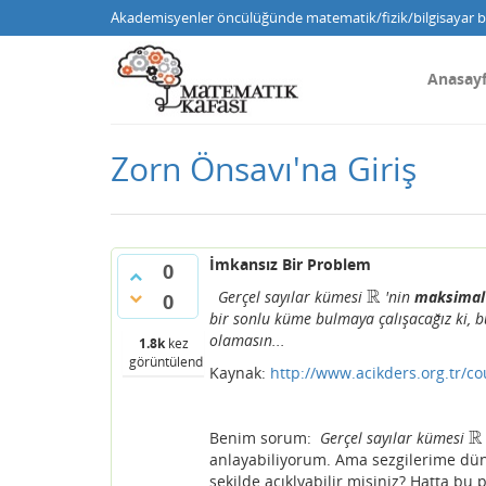
Akademisyenler öncülüğünde matematik/fizik/bilgisayar bi
Anasay
Zorn Önsavı'na Giriş
İmkansız Bir Problem
0
R
Gerçel sayılar kümesi
'nin
maksima
R
0
bir sonlu küme bulmaya çalışacağız ki, b
olamasın...
1.8k
kez
görüntülendi
Kaynak:
http://www.acikders.org.tr/c
R
Benim sorum:
Gerçel sayılar kümesi
R
anlayabiliyorum. Ama sezgilerime dü
şekilde açıklyabilir misiniz? Hatta bu