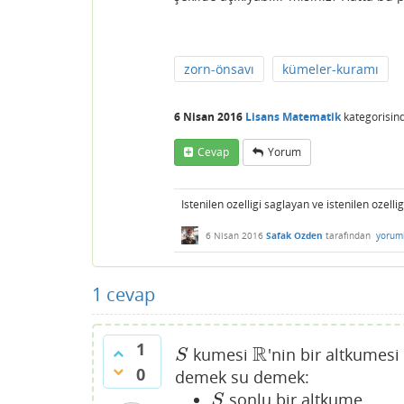
zorn-önsavı
kümeler-kuramı
6 Nisan 2016
Lisans Matematik
kategorisin
Cevap
Yorum
Istenilen ozelligi saglayan ve istenilen ozel
6 Nisan 2016
Safak Ozden
tarafından
yorum
1
cevap
1
R
kumesi
'nin bir altkumesi
S
R
S
0
demek su demek:
sonlu bir altkume.
S
S