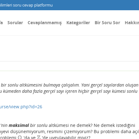
limleri soru cevap platformu
fa
Sorular
Cevaplanmamış
Kategoriler
Bir Soru Sor
Hakkı
l
bir sonlu altkümesini bulmaya çalışalım. Yani gerçel sayılardan oluşan
u kümeden daha fazla gerçel sayı içeren hiçbir gerçel sayı kümesi sonlu
ourse/view.php?id=26
'nin
maksimal
bir sonlu
altkümesi ne demek? Ne demek istediğini
nyevi düşünemiyorum, resmini çizemiyorum? Bu problemi daha açık
Q
Z
 problemi
'da ve
'de uygulayabilir miyiz?
Q
Z