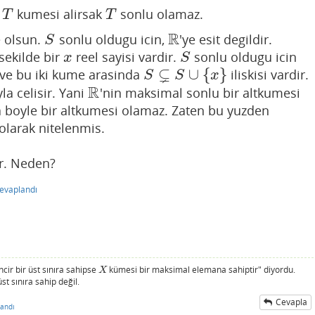
r
kumesi alirsak
sonlu olamaz.
T
T
T
T
R
e olsun.
sonlu oldugu icin,
'ye esit degildir.
S
R
S
sekilde bir
reel sayisi vardir.
sonlu oldugu icin
x
S
x
S
⊊
∪
{
}
ve bu iki kume arasinda
iliskisi vardir.
S
⊊
S
∪
{
x
}
S
S
x
R
a celisir. Yani
'nin maksimal sonlu bir altkumesi
R
 boyle bir altkumesi olamaz. Zaten bu yuzden
olarak nitelenmis.
r. Neden?
evaplandı
cir bir üst sınıra sahipse
kümesi bir maksimal elemana sahiptir" diyordu.
X
X
st sınıra sahip değil.
Cevapla
andı