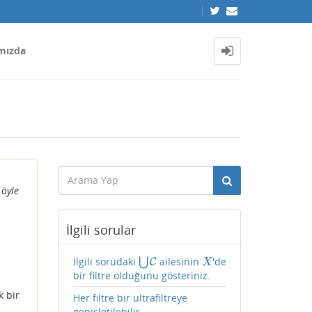
mızda
 öyle
İlgili sorular
İlgili sorudaki
⋃
ailesinin
'de
⋃
C
C
X
X
bir filtre olduğunu gösteriniz.
 bir
Her filtre bir ultrafiltreye
genişletilebilir.