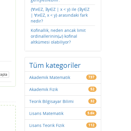
{∀x∈Z, ∃y∈Z | x < y} ile {∃y∈Z
| ∀x∈Z, x < y} arasındaki fark
nedir?
Kofinallik, neden ancak limit
ordinallerinin(
) kofinal
ω
ω
altkümesi olabiliyor?
Tüm kategoriler
apla
Akademik Matematik
737
Akademik Fizik
52
Teorik Bilgisayar Bilimi
32
Lisans Matematik
5.6k
Lisans Teorik Fizik
112