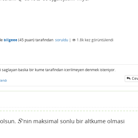
de
bilgeee
(
45
puan)
tarafından
soruldu
|
1.8k
kez görüntülendi
ligi saglayan baska bir kume tarafindan icerilmeyen denmek isteniyor.
Cev
landı
 olsun.
'nin maksimal sonlu bir altkume olmasi
S
S