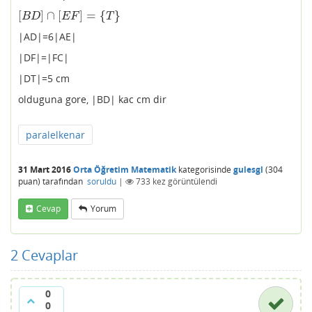
[
]
∩
[
]
=
{
}
[
B
D
]
∩
[
E
F
]
=
{
T
}
B
D
E
F
T
|AD|=6|AE|
|DF|=|FC|
|DT|=5 cm
olduguna gore, |BD| kac cm dir
paralelkenar
31 Mart 2016
Orta Öğretim Matematik
kategorisinde
gulesgl
(
304
puan)
tarafından
soruldu
|
733
kez görüntülendi
Cevap
Yorum
2
Cevaplar
0
0