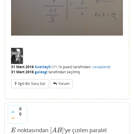
31 Mart 2016
KubilayK
(
11.1k
puan)
tarafından
cevaplandı
31 Mart 2016
gulesgl
tarafından
seçilmiş
Ilgili Bir Soru Sor
Yorum
0
0
[
]
noktasından
'ye çizilen paralel
E
[
A
B
]
E
A
B