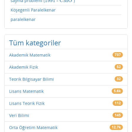
1991
- CMO
sayma problemi (
)
1991
- CMO
Köşegenli Paralelkenar
paralelkenar
Tüm kategoriler
Akademik Matematik
737
Akademik Fizik
52
Teorik Bilgisayar Bilimi
32
Lisans Matematik
5.6k
Lisans Teorik Fizik
112
Veri Bilimi
145
Orta Öğretim Matematik
12.7k