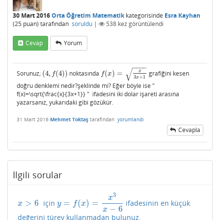
30 Mart 2016
Orta Öğretim Matematik
kategorisinde
Esra Kayhan
(
25
puan)
tarafından
soruldu
|
538
kez görüntülendi
Cevap
Yorum
−
−
−
−
√
x
Sorunuz;
(
4
,
(
4
)
)
noktasında
(
)
=
grafiğini kesen
(
4
,
f
(
4
)
)
f
(
x
)
=
x
3
x
+
1
f
f
x
3
+
1
x
doğru denklemi nedir?şeklinde mi? Eğer böyle ise "
f(x)=\sqrt{\frac{x}{3x+1}} " ifadesini iki dolar işareti arasına
yazarsanız, yukarıdaki gibi gözükür.
31 Mart 2016
Mehmet Toktaş
tarafından
yorumlandı
Cevapla
İlgili sorular
3
x
>
6
=
(
)
=
için
ifadesinin en küçük
x
>
6
y
=
f
(
x
)
=
x
3
x
−
6
x
y
f
x
−
6
x
değerini türev kullanmadan bulunuz.