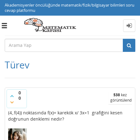
Akademisyenler öncülüğünde matematik/fizik/bilgisayar bilimleri soru
cevap platformu
Toggle
navigation
Türev
0
538
kez
0
görüntülendi
(4,.f(4)) noktasında f(x)= karekök x/ 3x+1 grafiğini kesen
doğrunun denklemi nedir?