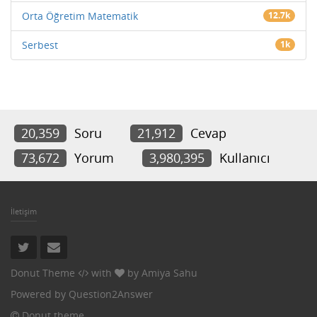
Orta Öğretim Matematik
12.7k
Serbest
1k
20,359
Soru
21,912
Cevap
73,672
Yorum
3,980,395
Kullanıcı
İletişim
Donut Theme
with
by
Amiya Sahu
Powered by
Question2Answer
Donut theme