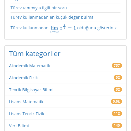
Türev tanımıyla ilgili bir soru
Türev kullanmadan en küçük değer bulma
1
lim
=
1
Türev kullanmadan
olduğunu gösteriniz.
lim
x
→
∞
x
1
x
=
1
x
x
→
∞
x
Tüm kategoriler
Akademik Matematik
737
Akademik Fizik
52
Teorik Bilgisayar Bilimi
32
Lisans Matematik
5.6k
Lisans Teorik Fizik
112
Veri Bilimi
145