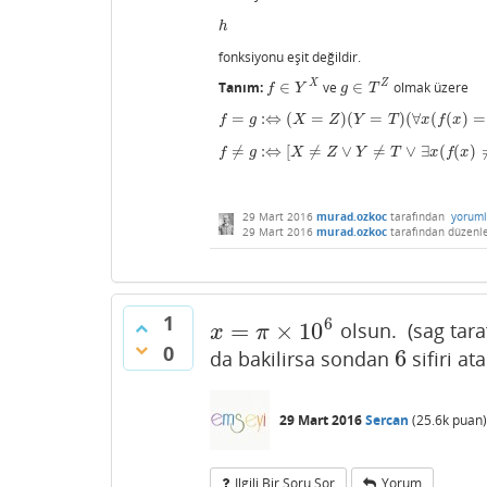
h
h
fonksiyonu eşit değildir.
X
Z
Tanım:
∈
ve
∈
olmak üzere
f
∈
Y
X
g
∈
T
Z
f
Y
g
T
=
:
⇔
(
=
)
(
=
)
(
∀
(
(
)
=
f
=
g
:⇔
(
X
=
Z
)
(
Y
=
T
)
(
∀
x
(
f
(
x
)
=
g
(
x
)
)
f
g
X
Z
Y
T
x
f
x
≠
:
⇔
[
≠
∨
≠
∨
∃
(
(
)
f
≠
g
:⇔
[
X
≠
Z
∨
Y
≠
T
∨
∃
x
(
f
(
x
)
≠
g
(
x
)
)
]
f
g
X
Z
Y
T
x
f
x
29 Mart 2016
murad.ozkoc
tarafından
yoruml
29 Mart 2016
murad.ozkoc
tarafından
düzenl
1
6
=
×
10
olsun. (sag taraf
x
=
π
×
10
6
x
π
0
6
da bakilirsa sondan
sifiri a
6
29 Mart 2016
Sercan
(
25.6k
puan)
Ilgili Bir Soru Sor
Yorum