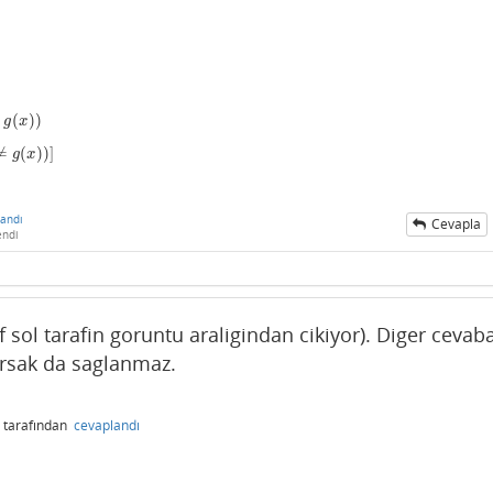
(
)
)
g
x
≠
(
)
)
]
g
x
andı
Cevapla
endi
 sol tarafin goruntu araligindan cikiyor). Diger cevab
tarsak da saglanmaz.
tarafından
cevaplandı