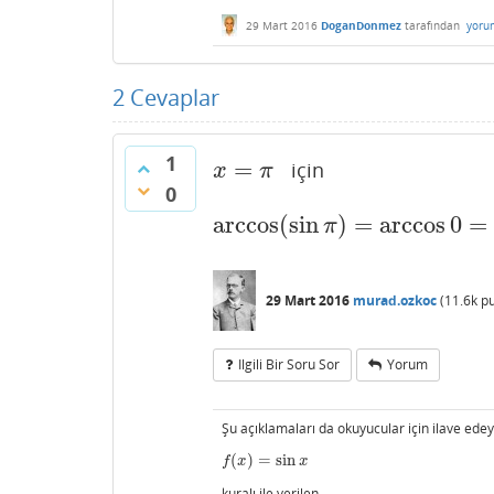
29 Mart 2016
DoganDonmez
tarafından
yoru
2
Cevaplar
1
=
için
x
=
π
x
π
0
arccos
(
sin
)
=
arccos
0
=
arccos
(
sin
π
)
=
arccos
0
=
π
29 Mart 2016
murad.ozkoc
(
11.6k
pu
Ilgili Bir Soru Sor
Yorum
Şu açıklamaları da okuyucular için ilave ede
(
)
=
sin
f
(
x
)
=
sin
x
f
x
x
kuralı ile verilen