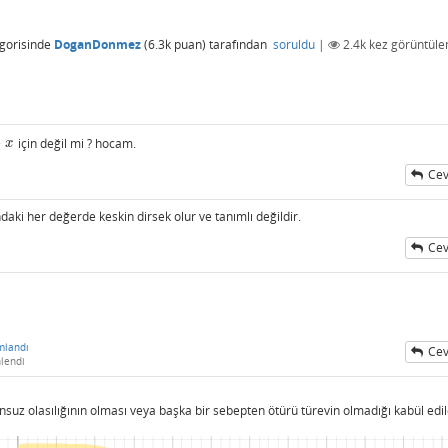
gorisinde
DoganDonmez
(
6.3k
puan)
tarafından
soruldu
|
2.4k
kez görüntüle
−
için değil mi ? hocam.
x
Cev
aki her değerde keskin dirsek olur ve tanımlı değildir.
Cev
mlandı
Cev
lendi
nsuz olasılığının olması veya başka bir sebepten ötürü türevin olmadığı kabül edi