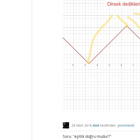
29 Mart 2016
Anil
tarafından
yorumlandı
Soru: "eşitlik doğru mudur?"