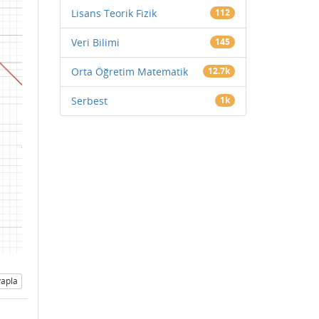
Lisans Teorik Fizik
112
Veri Bilimi
145
Orta Öğretim Matematik
12.7k
Serbest
1k
apla