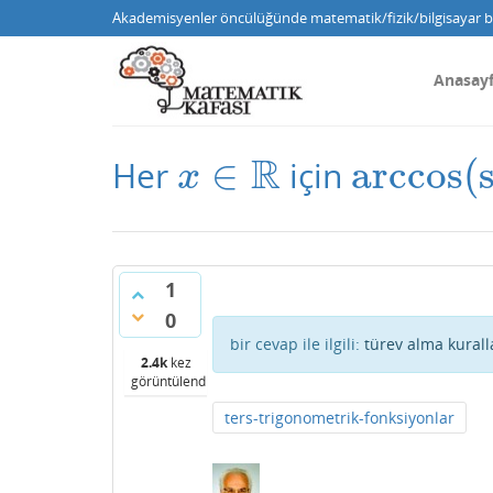
Akademisyenler öncülüğünde matematik/fizik/bilgisayar bi
Anasay
R
∈
arccos
(
Her
için
x
∈
R
arccos
(
si
x
1
0
bir cevap ile ilgili:
türev alma kurall
2.4k
kez
görüntülendi
ters-trigonometrik-fonksiyonlar