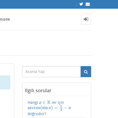
mızda
İlgili sorular
R
∈
Hangi
ler için
x
∈
R
x
π
arccos
(
sin
)
=
−
arccos
(
sin
x
)
=
π
2
−
x
x
x
2
doğrudur?