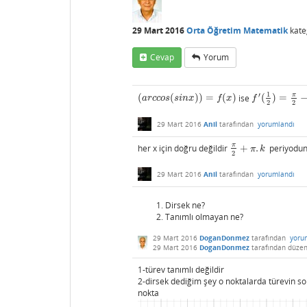
29 Mart 2016
Orta Öğretim Matematik
kate
Cevap
Yorum
1
π
′
(
(
)
)
=
(
)
ise
(
)
=
(
a
r
c
c
o
s
(
s
i
n
x
)
)
=
f
(
x
)
f
′
(
1
2
)
=
π
2
−
x
a
r
c
c
o
s
s
i
n
x
f
x
f
2
2
29 Mart 2016
Anil
tarafından
yorumlandı
π
her x için doğru değildir
+
.
periyodund
π
2
+
π
.
k
π
k
2
29 Mart 2016
Anil
tarafından
yorumlandı
Dirsek ne?
Tanımlı olmayan ne?
29 Mart 2016
DoganDonmez
tarafından
yoru
29 Mart 2016
DoganDonmez
tarafından
düzen
1-türev tanımlı değildir
2-dirsek dediğim şey o noktalarda türevin so
nokta