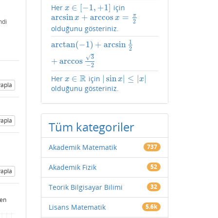
∈
[
−
1
,
+
1
]
Her
için
x
∈
[
−
1
,
+
1
]
x
π
arcsin
+
arccos
=
arcsin
x
+
arccos
x
=
π
2
x
x
ndi
2
olduğunu gösteriniz.
1
arctan
(
−
1
)
+
arcsin
arctan
(
−
1
)
+
arcsin
1
2
+
arccos
3
−
2
2
√
3
+
arccos
−
2
R
∈
|
sin
|
≤
|
|
Her
için
x
∈
R
|
sin
x
|
≤
|
x
|
x
x
x
apla
olduğunu gösteriniz.
apla
Tüm kategoriler
Akademik Matematik
737
Akademik Fizik
52
apla
Teorik Bilgisayar Bilimi
32
len
Lisans Matematik
5.6k