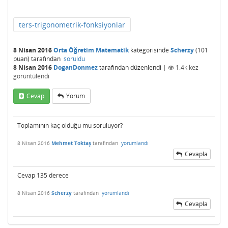
ters-trigonometrik-fonksiyonlar
8 Nisan 2016
Orta Öğretim Matematik
kategorisinde
Scherzy
(
101
puan)
tarafından
soruldu
8 Nisan 2016
DoganDonmez
tarafından
düzenlendi
|
1.4k
kez
görüntülendi
Cevap
Yorum
Toplamının kaç olduğu mu soruluyor?
8 Nisan 2016
Mehmet Toktaş
tarafından
yorumlandı
Cevapla
Cevap 135 derece
8 Nisan 2016
Scherzy
tarafından
yorumlandı
Cevapla