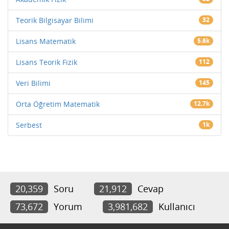
Teorik Bilgisayar Bilimi
32
Lisans Matematik
5.6k
Lisans Teorik Fizik
112
Veri Bilimi
145
Orta Öğretim Matematik
12.7k
Serbest
1k
20,359
Soru
21,912
Cevap
73,672
Yorum
3,981,682
Kullanıcı