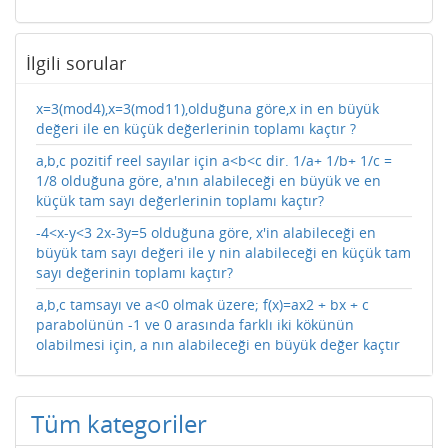
İlgili sorular
x=3(mod4),x=3(mod11),olduğuna göre,x in en büyük
değeri ile en küçük değerlerinin toplamı kaçtır ?
a,b,c pozitif reel sayılar için a<b<c dir. 1/a+ 1/b+ 1/c =
1/8 olduğuna göre, a'nın alabileceği en büyük ve en
küçük tam sayı değerlerinin toplamı kaçtır?
-4<x-y<3 2x-3y=5 olduğuna göre, x'in alabileceği en
büyük tam sayı değeri ile y nin alabileceği en küçük tam
sayı değerinin toplamı kaçtır?
a,b,c tamsayı ve a<0 olmak üzere; f(x)=ax2 + bx + c
parabolünün -1 ve 0 arasında farklı iki kökünün
olabilmesi için, a nın alabileceği en büyük değer kaçtır
Tüm kategoriler