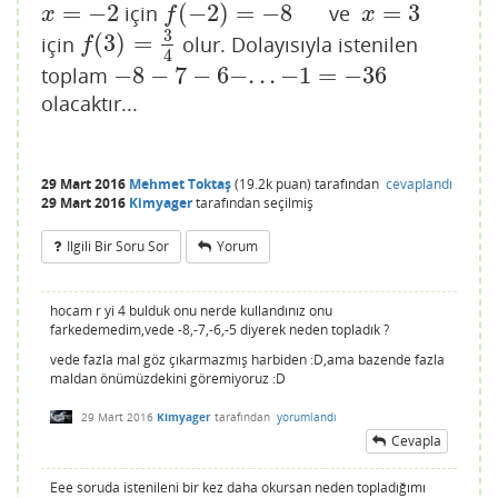
=
−
2
(
−
2
)
=
−
8
=
3
için
ve
x
=
−
2
f
(
−
2
)
=
−
8
x
=
3
x
f
x
3
(
3
)
=
için
olur. Dolayısıyla istenilen
f
(
3
)
=
3
4
f
4
−
8
−
7
−
6
−
.
.
.
−
1
=
−
36
toplam
−
8
−
7
−
6
−
.
.
.
−
1
=
−
36
olacaktır...
29 Mart 2016
Mehmet Toktaş
(
19.2k
puan)
tarafından
cevaplandı
29 Mart 2016
Kimyager
tarafından
seçilmiş
Ilgili Bir Soru Sor
Yorum
hocam r yi 4 bulduk onu nerde kullandınız onu
farkedemedim,vede -8,-7,-6,-5 diyerek neden topladık ?
vede fazla mal göz çıkarmazmış harbiden :D,ama bazende fazla
maldan önümüzdekini göremiyoruz :D
29 Mart 2016
Kimyager
tarafından
yorumlandı
Cevapla
Eee soruda istenileni bir kez daha okursan neden topladığımı