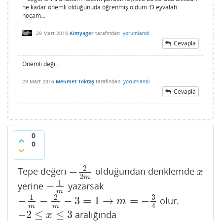
ne kadar önemli olduğunuda öğrenmiş oldum :D eyvalah
hocam...
29 Mart 2016
Kimyager
tarafından
yorumlandı
Cevapla
Önemli değil.
29 Mart 2016
Mehmet Toktaş
tarafından
yorumlandı
Cevapla
0
0
2
−
Tepe değeri
olduğundan denklemde
−
2
2
m
x
x
2
m
1
−
yerine
yazarsak
−
1
m
m
3
1
2
−
−
−
3
=
1
→
=
−
olur.
−
1
m
−
2
m
−
3
=
1
→
m
=
−
3
4
m
4
m
m
−
2
≤
≤
3
aralığında
−
2
≤
x
≤
3
x