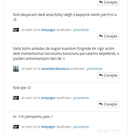
Cevapla
fizik okuyacam dedi ama,fizikçi değil o,kapışırık sıkıntı yok,f=m.a
:D
28 Mart 2016
Kimyager
tarafından
yorumlandı
Cevapla
Valla bizim arkadas da bugun kuantum fiziginde bir cigir actim
dedi momentumun korunumu kanununu parcalamis beyefendi, o
yuzden antremanliyim ben de :)
28 Mart 2016
sonelektrikbukucu
tarafından
yorumlandı
Cevapla
fizik işte :D
28 Mart 2016
Kimyager
tarafından
yorumlandı
Cevapla
m -1/4 çıkmıyomu yaw :/
29 Mart 2016
Kimyager
tarafından
yorumlandı