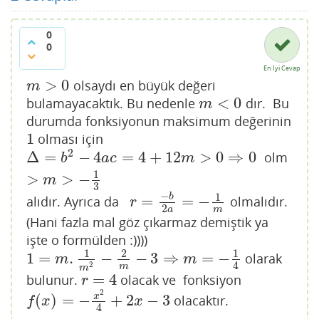
0
0
En İyi Cevap
>
0
olsaydı en büyük değeri
m
>
0
m
<
0
bulamayacaktık. Bu nedenle
dır. Bu
m
<
0
m
durumda fonksiyonun maksimum değerinin
1
olması için
1
2
Δ
=
−
4
=
4
+
12
>
0
⇒
0
olm
Δ
=
b
2
−
4
a
c
=
4
+
12
m
>
0
⇒
0
>
m
>
−
1
3
b
a
c
m
1
>
>
−
m
3
−
1
b
=
=
−
alıdır. Ayrıca da
olmalıdır.
r
=
−
b
2
a
=
−
1
m
r
2
m
a
(Hani fazla mal göz çıkarmaz demiştik ya
işte o formülden :))))
1
2
1
1
=
.
−
−
3
⇒
=
−
olarak
1
=
m
.
1
m
2
−
2
m
−
3
⇒
m
=
−
1
4
m
m
4
2
m
m
=
4
bulunur.
olacak ve fonksiyon
r
=
4
r
2
(
)
=
−
+
2
−
3
x
olacaktır.
f
(
x
)
=
−
x
2
4
+
2
x
−
3
f
x
x
4