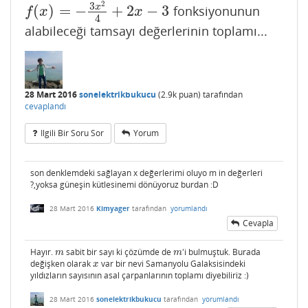
2
3
x
(
)
=
−
+
2
−
3
fonksiyonunun
f
(
x
)
=
−
3
x
2
4
+
2
x
−
3
f
x
x
4
alabileceği tamsayı değerlerinin toplamı...
28 Mart 2016
sonelektrikbukucu
(
2.9k
puan)
tarafından
cevaplandı
Ilgili Bir Soru Sor
Yorum
son denklemdeki sağlayan x değerlerimi oluyo m in değerleri
?,yoksa güneşin kütlesinemi dönüyoruz burdan :D
28 Mart 2016
Kimyager
tarafından
yorumlandı
Cevapla
Hayır.
sabit bir sayı ki çözümde de
'i bulmuştuk. Burada
m
m
m
m
değişken olarak
var bir nevi Samanyolu Galaksisindeki
x
x
yıldızların sayısının asal çarpanlarının toplamı diyebiliriz :)
28 Mart 2016
sonelektrikbukucu
tarafından
yorumlandı