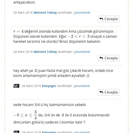
anlayacaksın.
29 Mart 2016
Mehmet Toktaş
tarafından
yorumlandı
Cevapla
=
4
değerini aslında kullandım.Ama çözümde görünmüyor.
r
=
4
r
Düşünsel olarak kullandım. Eğer
−
2
<
<
3
olsaydı o zaman
−
2
<
r
<
3
r
hareket tarzımız ne olurdu? Biraz düşünelim bakalım.
29 Mart 2016
Mehmet Toktaş
tarafından
yorumlandı
Cevapla
hay allah ya :D,şuan fazla mal göz çıkardı hocam, ordaki ince
kısmı anlamamıştım şimdi anladım eyvallah :))
29 Mart 2016
Kimyager
tarafından
yorumlandı
Cevapla
vede hocam 3/4 ü hiç katmamamızın sebebi
3
−
8
≤
≤
da,-3/4 ün de -8 ile 0 arasında bulunmasıdır
−
8
≤
x
≤
3
4
x
4
dimi,onları götürür,sadece(-) kısımlar kalır ?:
29 Mart 2016
Kimyager
tarafından
yorumlandı