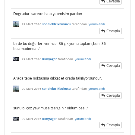
Cevapla
Dogrudur isarette hata yapmisim pardon.
29 Mart 2016
sonelektrikbukucu
tarafından
yorumlandı
Cevapla
birde bu değerleri verince -36 çıkıyomu toplamı,ben -36
bulamadımda :/
29 Mart 2016
Kimyager
tarafından
yorumlandı
Cevapla
Arada tepe noktasina dikkat et orada takiliyorsundur.
29 Mart 2016
sonelektrikbukucu
tarafından
yorumlandı
Cevapla
şunu bi çöz yaw musaıtsen,sınır oldum bea :/
29 Mart 2016
Kimyager
tarafından
yorumlandı
Cevapla