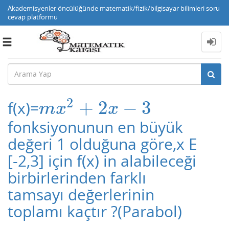
Akademisyenler öncülüğünde matematik/fizik/bilgisayar bilimleri soru
cevap platformu
Toggle
navigation
2
+
2
−
3
f(x)=
m
x
2
+
2
x
−
3
m
x
x
fonksiyonunun en büyük
değeri 1 olduğuna göre,x E
[-2,3] için f(x) in alabileceği
birbirlerinden farklı
tamsayı değerlerinin
toplamı kaçtır ?(Parabol)