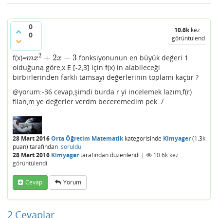
0
10.6k
kez
0
görüntülendi
2
+
2
−
3
f(x)=
fonksiyonunun en büyük değeri 1
m
x
2
+
2
x
−
3
m
x
x
olduğuna göre,x E [-2,3] için f(x) in alabileceği
birbirlerinden farklı tamsayı değerlerinin toplamı kaçtır ?
@yorum:-36 cevap,şimdi burda r yi incelemek lazım,f(r)
filan,m ye değerler verdm beceremedim pek :/
28 Mart 2016
Orta Öğretim Matematik
kategorisinde
Kimyager
(
1.3k
puan)
tarafından
soruldu
28 Mart 2016
Kimyager
tarafından
düzenlendi
|
10.6k
kez
görüntülendi
Cevap
Yorum
2
Cevaplar