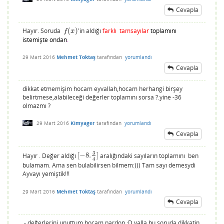
Cevapla
Hayır. Soruda
(
)
'in aldığı
farklı tamsayılar
toplamını
f
(
x
)
f
x
istemişte ondan
.
29 Mart 2016
Mehmet Toktaş
tarafından
yorumlandı
Cevapla
dikkat etmemişim hocam eyvallah,hocam herhangi birşey
belirtmese,alabileceği değerler toplamını sorsa ?.yine -36
olmazmı ?
29 Mart 2016
Kimyager
tarafından
yorumlandı
Cevapla
3
Hayır . Değer aldığı
[
−
8.
]
aralığındaki sayıların toplamını ben
[
−
8.
3
4
]
4
bulamam. Ama sen bulabilirsen bilmem:))) Tam sayı demesydi
Ayvayı yemiştik!!!
29 Mart 2016
Mehmet Toktaş
tarafından
yorumlandı
Cevapla
- değerlerini unuttum hocam pardon :D,valla bu soruda dikkatin