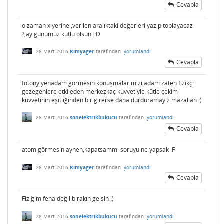
Cevapla
o zaman x yerine ,verilen aralıktaki değerleri yazıp toplayacaz
?,ay günümüz kutlu olsun .:D
28 Mart 2016
Kimyager
tarafından
yorumlandı
Cevapla
fotonyiyenadam görmesin konuşmalarımızı adam zaten fizikçi
gezegenlere etki eden merkezkaç kuvvetiyle kütle çekim
kuvvetinin eşitliğinden bir girerse daha durduramayız mazallah :)
28 Mart 2016
sonelektrikbukucu
tarafından
yorumlandı
Cevapla
atom görmesin aynen,kapatsammı soruyu ne yapsak :F
28 Mart 2016
Kimyager
tarafından
yorumlandı
Cevapla
Fiziğim fena değil bırakın gelsin :)
28 Mart 2016
sonelektrikbukucu
tarafından
yorumlandı