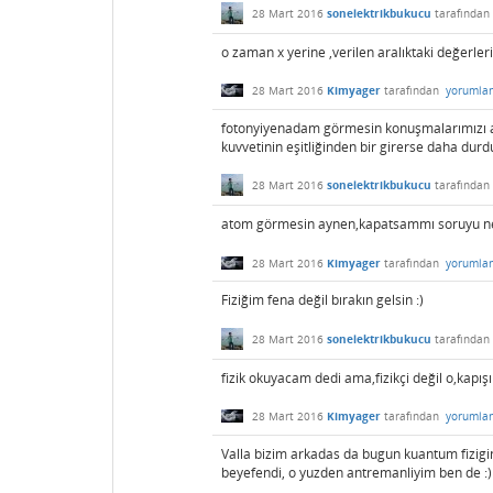
28 Mart 2016
sonelektrikbukucu
tarafından
o zaman x yerine ,verilen aralıktaki değerler
28 Mart 2016
Kimyager
tarafından
yorumla
fotonyiyenadam görmesin konuşmalarımızı ad
kuvvetinin eşitliğinden bir girerse daha dur
28 Mart 2016
sonelektrikbukucu
tarafından
atom görmesin aynen,kapatsammı soruyu ne
28 Mart 2016
Kimyager
tarafından
yorumla
Fiziğim fena değil bırakın gelsin :)
28 Mart 2016
sonelektrikbukucu
tarafından
fizik okuyacam dedi ama,fizikçi değil o,kapışır
28 Mart 2016
Kimyager
tarafından
yorumla
Valla bizim arkadas da bugun kuantum fizi
beyefendi, o yuzden antremanliyim ben de :)