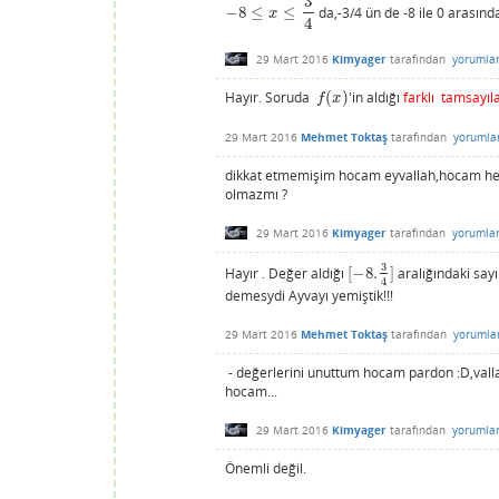
3
−
8
≤
≤
da,-3/4 ün de -8 ile 0 arasınd
−
8
≤
x
≤
3
4
x
4
29 Mart 2016
Kimyager
tarafından
yorumla
Hayır. Soruda
(
)
'in aldığı
farklı tamsayıl
f
(
x
)
f
x
29 Mart 2016
Mehmet Toktaş
tarafından
yorumla
dikkat etmemişim hocam eyvallah,hocam herh
olmazmı ?
29 Mart 2016
Kimyager
tarafından
yorumla
3
Hayır . Değer aldığı
[
−
8.
]
aralığındaki say
[
−
8.
3
4
]
4
demesydi Ayvayı yemiştik!!!
29 Mart 2016
Mehmet Toktaş
tarafından
yorumla
- değerlerini unuttum hocam pardon :D,vall
hocam...
29 Mart 2016
Kimyager
tarafından
yorumla
Önemli değil.