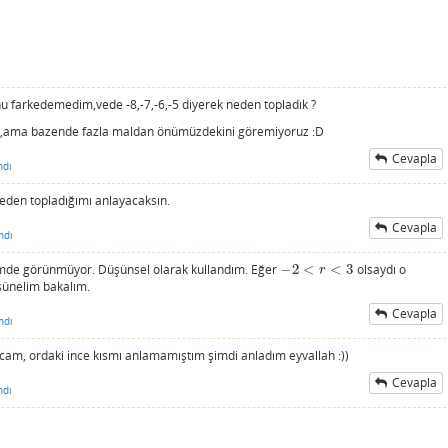
nu farkedemedim,vede -8,-7,-6,-5 diyerek neden topladık ?
D,ama bazende fazla maldan önümüzdekini göremiyoruz :D
Cevapla
ndı
neden topladığımı anlayacaksın.
Cevapla
ndı
mde görünmüyor. Düşünsel olarak kullandım. Eğer
−
2
<
<
3
olsaydı o
−
2
<
r
<
3
r
şünelim bakalım.
Cevapla
ndı
ocam, ordaki ince kısmı anlamamıştım şimdi anladım eyvallah :))
Cevapla
ndı
i