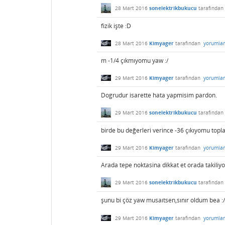
28 Mart 2016
sonelektrikbukucu
tarafından
fizik işte :D
28 Mart 2016
Kimyager
tarafından
yorumla
m -1/4 çıkmıyomu yaw :/
29 Mart 2016
Kimyager
tarafından
yorumla
Dogrudur isarette hata yapmisim pardon.
29 Mart 2016
sonelektrikbukucu
tarafından
birde bu değerleri verince -36 çıkıyomu top
29 Mart 2016
Kimyager
tarafından
yorumla
Arada tepe noktasina dikkat et orada takiliy
29 Mart 2016
sonelektrikbukucu
tarafından
şunu bi çöz yaw musaıtsen,sınır oldum bea :/
29 Mart 2016
Kimyager
tarafından
yorumla