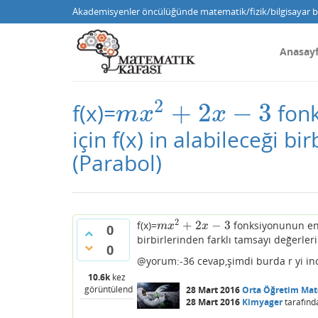
Akademisyenler öncülüğünde matematik/fizik/bilgisayar bi
Anasay
2
+
2
−
3
f(x)=
fonk
m
x
2
+
2
x
−
3
m
x
x
için f(x) in alabileceği b
(Parabol)
2
+
2
−
3
f(x)=
fonksiyonunun en b
m
x
2
+
2
x
−
3
m
x
x
0
birbirlerinden farklı tamsayı değerleri
0
@yorum:-36 cevap,şimdi burda r yi inc
10.6k
kez
görüntülendi
28 Mart 2016
Orta Öğretim Ma
28 Mart 2016
Kimyager
tarafınd