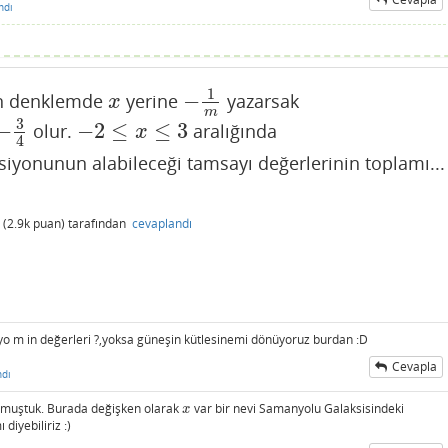
ndı
1
−
n denklemde
yerine
yazarsak
x
−
1
m
x
m
3
−
−
2
≤
≤
3
olur.
aralığında
−
2
≤
x
≤
3
x
4
iyonunun alabileceği tamsayı değerlerinin toplamı...
(
2.9k
puan)
tarafından
cevaplandı
yo m in değerleri ?,yoksa güneşin kütlesinemi dönüyoruz burdan :D
Cevapla
ndı
ulmuştuk. Burada değişken olarak
var bir nevi Samanyolu Galaksisindeki
x
x
 diyebiliriz :)