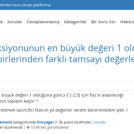
limleri soru cevap platformu
fa
Sorular
Cevaplanmamış
Kategoriler
Bir Soru Sor
Hakkı
siyonunun en büyük değeri 1 old
irbirlerinden farklı tamsayı değerl
üyük değeri 1 olduğuna göre,x E [-2,3] için f(x) in alabileceği
nin toplamı kaçtır ?
elemek lazım,f(r) filan,m ye değerler verdm beceremedim pek :/
tematik
kategorisinde
Kimyager
(
1.3k
puan)
tarafından
soruldu
an
düzenlendi
|
10.6k
kez görüntülendi