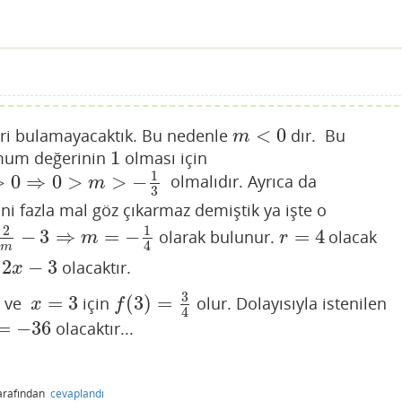
<
0
ri bulamayacaktık. Bu nedenle
dır. Bu
m
<
0
m
1
mum değerinin
olması için
1
1
>
0
⇒
0
>
>
−
olmalıdır. Ayrıca da
3
m
3
ni fazla mal göz çıkarmaz demiştik ya işte o
2
1
−
3
⇒
=
−
=
4
olarak bulunur.
olacak
3
⇒
m
=
−
1
4
r
=
4
m
r
4
m
2
−
3
olacaktır.
x
3
=
3
(
3
)
=
ve
için
olur. Dolayısıyla istenilen
x
=
3
f
(
3
)
=
3
4
x
f
4
=
−
36
olacaktır...
arafından
cevaplandı