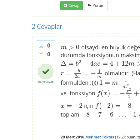
Cevap
Yorum
2
Cevaplar
0
>
0
olsaydı en büyük değe
m
>
0
m
0
durumda fonksiyonun maksi
2
Δ
=
−
4
=
4
+
12
Δ
=
b
2
−
4
a
c
=
4
+
12
m
>
0
⇒
0
>
m
>
−
1
b
a
c
m
−
1
b
=
=
−
olmalıdır. (Ha
r
=
−
b
2
a
=
−
1
m
r
2
m
a
1
1
=
.
−
formülden :))))
1
=
m
.
1
m
2
−
2
m
−
m
En İyi Cevap
2
m
2
(
)
=
−
+
x
ve fonksiyon
f
(
x
)
=
−
x
2
4
+
2
x
−
3
f
x
4
=
−
2
(
−
2
)
=
−
8
için
x
=
−
2
f
(
−
2
)
=
−
8
x
f
−
8
−
7
−
6
−
.
.
.
−
1
toplam
−
8
−
7
−
6
−
.
.
.
−
1
=
−
36
29 Mart 2016
Mehmet Toktaş
(
19.2k
puan)
t