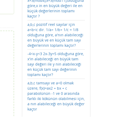
x=3(mod4),x=3(mod11),olduğuna
göre,x in en büyük değeri ile en
küçük değerlerinin toplamı
kaçtır ?
a,b,c pozitif reel sayılar için
a<b<c dir. 1/a+ 1/b+ 1/c = 1/8
olduğuna göre, a'nın alabileceği
en büyük ve en küçük tam sayı
değerlerinin toplamı kaçtır?
-4<x-y<3 2x-3y=5 olduğuna göre,
x'in alabileceği en büyük tam
sayı değeri ile y nin alabileceği
en küçük tam sayı değerinin
toplamı kaçtır?
a,b,c tamsayı ve a<0 olmak
üzere; f(x)=ax2 + bx + c
parabolünün -1 ve 0 arasında
farklı iki kökünün olabilmesi için,
a nın alabileceği en büyük değer
kaçtır