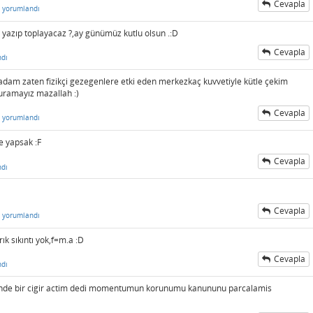
Cevapla
yorumlandı
i yazıp toplayacaz ?,ay günümüz kutlu olsun .:D
Cevapla
ndı
am zaten fizikçi gezegenlere etki eden merkezkaç kuvvetiyle kütle çekim
duramayız mazallah :)
Cevapla
yorumlandı
 yapsak :F
Cevapla
ndı
Cevapla
yorumlandı
ık sıkıntı yok,f=m.a :D
Cevapla
ndı
ginde bir cigir actim dedi momentumun korunumu kanununu parcalamis