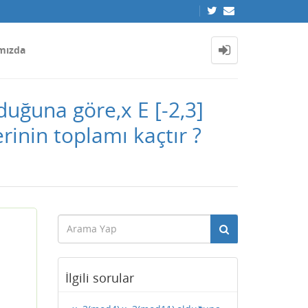
mızda
uğuna göre,x E [-2,3]
erinin toplamı kaçtır ?
İlgili sorular