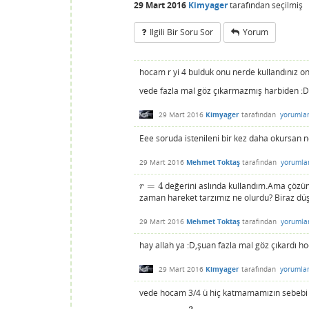
29 Mart 2016
Kimyager
tarafından
seçilmiş
Ilgili Bir Soru Sor
Yorum
hocam r yi 4 bulduk onu nerde kullandınız o
vede fazla mal göz çıkarmazmış harbiden :
29 Mart 2016
Kimyager
tarafından
yorumla
Eee soruda istenileni bir kez daha okursan 
29 Mart 2016
Mehmet Toktaş
tarafından
yorumla
=
4
değerini aslında kullandım.Ama çözü
r
=
4
r
zaman hareket tarzımız ne olurdu? Biraz dü
29 Mart 2016
Mehmet Toktaş
tarafından
yorumla
hay allah ya :D,şuan fazla mal göz çıkardı h
29 Mart 2016
Kimyager
tarafından
yorumla
vede hocam 3/4 ü hiç katmamamızın sebeb