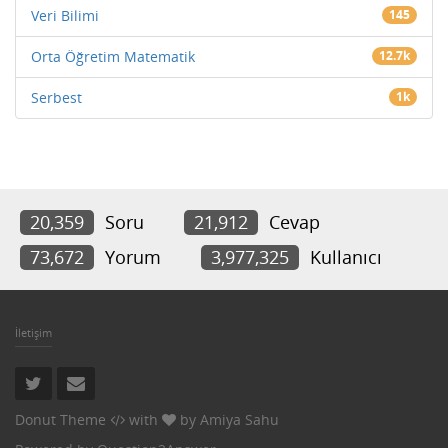
Veri Bilimi
145
Orta Öğretim Matematik
12.7k
Serbest
1k
20,359
Soru
21,912
Cevap
73,672
Yorum
3,977,325
Kullanıcı
İletişim
Donut Theme
with
by
Amiya Sahu