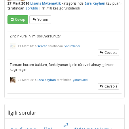
27 Mart 2016
Lisans Matematik
kategorisinde
Esra Kayhan
(
25
puan)
tarafından
soruldu
|
718
kez görüntülendi
Cevap
Yorum
Zincir kuralini mi soruyorsunuz?
27 Mart 2016
Sercan
tarafından
yorumlandı
Cevapla
Tamam hocam buldum, fonksiyonun içinin türevini almayı gözden
kaçırmışım
27 Mart 2016
Esra Kayhan
tarafından
yorumlandı
Cevapla
İlgili sorular
3
x