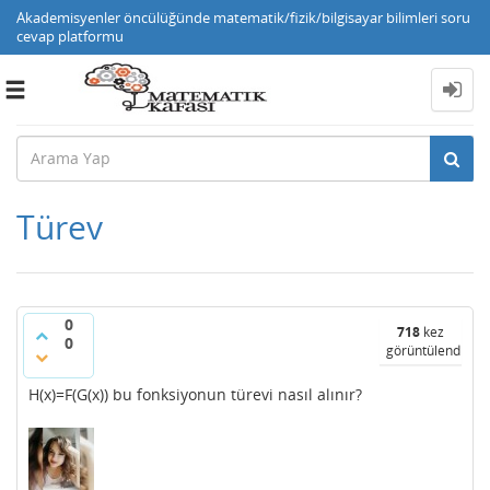
Akademisyenler öncülüğünde matematik/fizik/bilgisayar bilimleri soru
cevap platformu
Toggle
navigation
Türev
0
718
kez
0
görüntülendi
H(x)=F(G(x)) bu fonksiyonun türevi nasıl alınır?