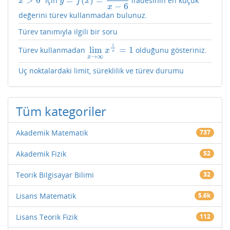
>
6
=
(
)
=
için
ifadesinin en küçük
x
>
6
y
=
f
(
x
)
=
x
3
x
−
6
x
y
f
x
−
6
x
değerini türev kullanmadan bulunuz.
Türev tanımıyla ilgili bir soru
1
lim
=
1
Türev kullanmadan
olduğunu gösteriniz.
lim
x
→
∞
x
1
x
=
1
x
x
→
∞
x
Uç noktalardaki limit, süreklilik ve türev durumu
Tüm kategoriler
Akademik Matematik
737
Akademik Fizik
52
Teorik Bilgisayar Bilimi
32
Lisans Matematik
5.6k
Lisans Teorik Fizik
112