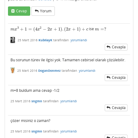
Cevap
Yorum
3
2
+
1
=
(
4
−
2
+
1
)
.
(
2
+
1
)
+
ise
=
?
m
x
3
+
1
=
(
4
x
2
−
2
x
+
1
)
.
(
2
x
+
1
)
+
c
m
=
?
m
x
x
x
x
c
m
25 Mart 2016
KubilayK
tarafından
yorumlandı
Cevapla
Bu sorunun türev ile ilgisi yok. Tamamen cebirsel olarak çözülebilir.
25 Mart 2016
DoganDonmez
tarafından
yorumlandı
Cevapla
m=8 buldum ama cevap -1/2
25 Mart 2016
sngmn
tarafından
yorumlandı
Cevapla
çözer misiniz o zaman?
25 Mart 2016
sngmn
tarafından
yorumlandı
Cevapla