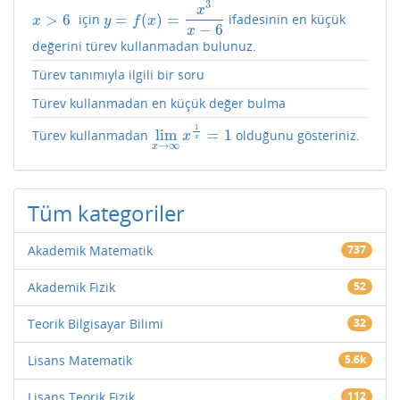
3
x
>
6
=
(
)
=
için
ifadesinin en küçük
x
>
6
y
=
f
(
x
)
=
x
3
x
−
6
x
y
f
x
−
6
x
değerini türev kullanmadan bulunuz.
Türev tanımıyla ilgili bir soru
Türev kullanmadan en küçük değer bulma
1
lim
=
1
Türev kullanmadan
olduğunu gösteriniz.
lim
x
→
∞
x
1
x
=
1
x
x
→
∞
x
Tüm kategoriler
Akademik Matematik
737
Akademik Fizik
52
Teorik Bilgisayar Bilimi
32
Lisans Matematik
5.6k
Lisans Teorik Fizik
112