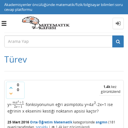
Akademisyenler öncülüğünde matematik/fizik/bilgisayar bilimleri soru
cevap platformu
Toggle
navigation
Türev
0
1.4k
kez
0
görüntülendi
3
+
1
2
m
x
y=
fonksiyonunun eğri asimptotu y=4
-2x+1 ise
m
x
3
+
1
2
x
+
1
x
2
x
2
+
1
x
eğrinin x eksenini kestiği noktanın apsisi kaçtır?
25 Mart 2016
Orta Öğretim Matematik
kategorisinde
sngmn
(
181
puan)
tarafından
soruldu
|
1.4k
kez görüntülendi