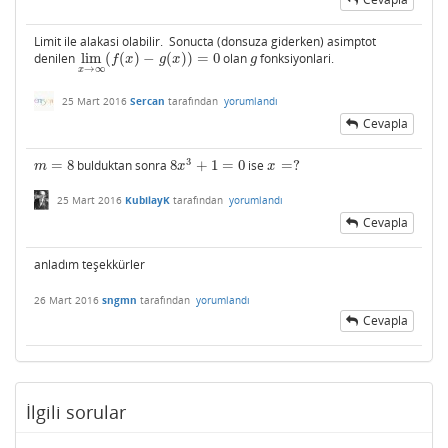
Limit ile alakasi olabilir. Sonucta (donsuza giderken) asimptot
denilen
lim
(
(
)
−
(
)
)
=
0
olan
fonksiyonlari.
lim
x
→
∞
(
f
(
x
)
−
g
(
x
)
)
=
0
g
f
x
g
x
g
→
∞
x
25 Mart 2016
Sercan
tarafından
yorumlandı
Cevapla
3
=
8
bulduktan sonra
8
+
1
=
0
ise
=
?
m
=
8
8
x
3
+
1
=
0
x
=
?
m
x
x
25 Mart 2016
KubilayK
tarafından
yorumlandı
Cevapla
anladım teşekkürler
26 Mart 2016
sngmn
tarafından
yorumlandı
Cevapla
İlgili sorular