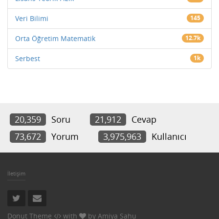
Veri Bilimi
145
Orta Öğretim Matematik
12.7k
Serbest
1k
20,359
Soru
21,912
Cevap
73,672
Yorum
3,975,963
Kullanıcı
İletişim
Donut Theme
with
by
Amiya Sahu