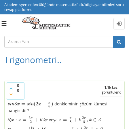
Akademisyenler öncülüğünde matematik/fizik/bilgisayar bilimleri soru
cevap platformu
Toggle
navigation
Trigonometri..
0
1.1k
kez
0
görüntülendi
π
3
=
(
2
−
)
denkleminin çözüm kümesi
s
i
n
3
x
=
s
i
n
(
2
x
−
π
6
)
s
i
n
x
s
i
n
x
6
hangisidir?
3
2
π
π
π
:
=
+
2
=
+
,
∈
A)
veya
x
:
x
=
3
π
2
+
k
2
π
x
=
π
8
+
k
2
π
5
,
k
∈
Z
x
x
k
π
x
k
k
Z
2
8
5
11
2
π
π
π