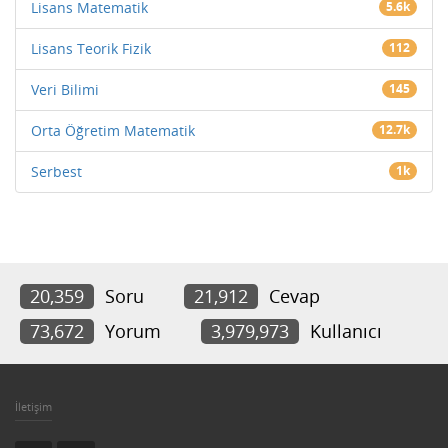
Lisans Matematik
5.6k
Lisans Teorik Fizik
112
Veri Bilimi
145
Orta Öğretim Matematik
12.7k
Serbest
1k
20,359
Soru
21,912
Cevap
73,672
Yorum
3,979,973
Kullanıcı
İletişim