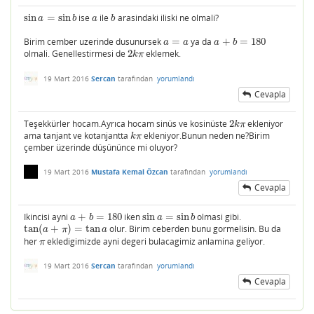
sin
=
sin
ise
ile
arasindaki iliski ne olmali?
sin
a
=
sin
b
a
b
a
b
a
b
Birim cember uzerinde dusunursek
=
ya da
+
=
180
a
=
a
a
+
b
=
180
a
a
a
b
olmali. Genellestirmesi de
2
eklemek.
2
k
π
k
π
19 Mart 2016
Sercan
tarafından
yorumlandı
Cevapla
Teşekkürler hocam.Ayrıca hocam sinüs ve kosinüste
2
ekleniyor
2
k
π
k
π
ama tanjant ve kotanjantta
ekleniyor.Bunun neden ne?Birim
k
π
k
π
çember üzerinde düşününce mi oluyor?
19 Mart 2016
Mustafa Kemal Özcan
tarafından
yorumlandı
Cevapla
Ikincisi ayni
+
=
180
iken
sin
=
sin
olmasi gibi.
a
+
b
=
180
sin
a
=
sin
b
a
b
a
b
tan
(
+
)
=
tan
olur. Birim ceberden bunu gormelisin. Bu da
tan
(
a
+
π
)
=
tan
a
a
π
a
her
ekledigimizde ayni degeri bulacagimiz anlamina geliyor.
π
π
19 Mart 2016
Sercan
tarafından
yorumlandı
Cevapla