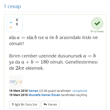
1
cevap
0
0
En İyi Cevap
sin
=
sin
ise
ile
arasindaki iliski ne
sin
a
=
sin
b
a
b
a
b
a
b
olmali?
=
Birim cember uzerinde dusunursek
a
=
b
a
b
+
=
180
ya da
olmali. Genellestirmesi
a
+
b
=
180
a
b
2
de
eklemek.
2
k
π
k
π
19 Mart 2016
Sercan
(
25.6k
puan)
tarafından
cevaplandı
19 Mart 2016
Mustafa Kemal Özcan
tarafından
seçilmiş
Ilgili Bir Soru Sor
Yorum