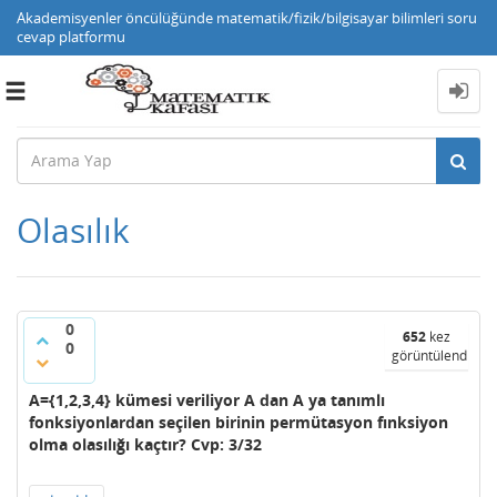
Akademisyenler öncülüğünde matematik/fizik/bilgisayar bilimleri soru
cevap platformu
Toggle
navigation
Olasılık
0
652
kez
0
görüntülendi
A={1,2,3,4} kümesi veriliyor A dan A ya tanımlı
fonksiyonlardan seçilen birinin permütasyon fınksiyon
olma olasılığı kaçtır? Cvp: 3/32