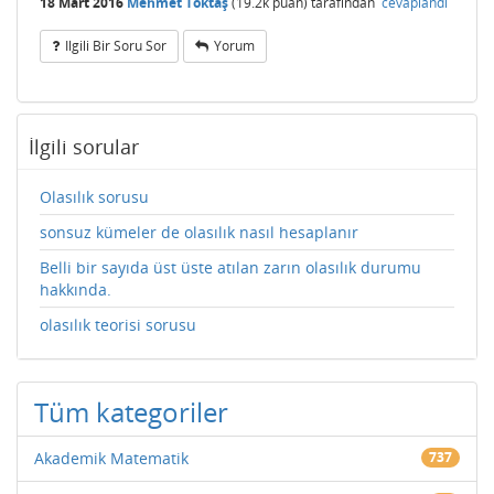
18 Mart 2016
Mehmet Toktaş
(
19.2k
puan)
tarafından
cevaplandı
Ilgili Bir Soru Sor
Yorum
İlgili sorular
Olasılık sorusu
sonsuz kümeler de olasılık nasıl hesaplanır
Belli bir sayıda üst üste atılan zarın olasılık durumu
hakkında.
olasılık teorisi sorusu
Tüm kategoriler
Akademik Matematik
737