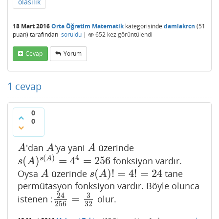
olasılık
18 Mart 2016
Orta Öğretim Matematik
kategorisinde
damlakrcn
(
51
puan)
tarafından
soruldu
|
652
kez görüntülendi
Cevap
Yorum
1
cevap
0
0
'dan
'ya yani
üzerinde
A
A
A
A
A
A
4
(
)
(
)
=
4
=
256
s
A
fonksiyon vardır.
s
(
A
)
s
(
A
)
=
4
4
=
256
s
A
(
)
!
=
4
!
=
24
Oysa
üzerinde
tane
A
s
(
A
)
!
=
4
!
=
24
A
s
A
permütasyon fonksiyon vardır. Böyle olunca
3
24
=
istenen :
olur.
24
256
=
3
32
256
32