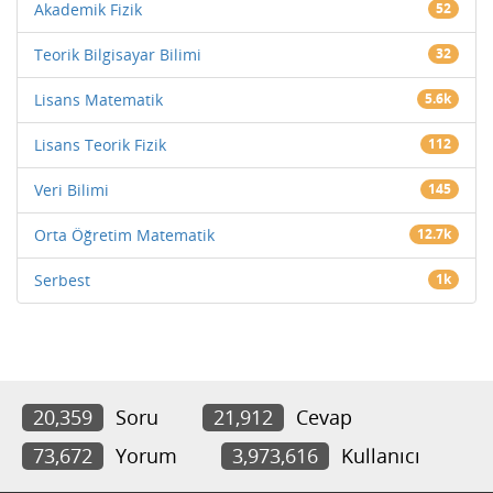
Akademik Fizik
52
Teorik Bilgisayar Bilimi
32
Lisans Matematik
5.6k
Lisans Teorik Fizik
112
Veri Bilimi
145
Orta Öğretim Matematik
12.7k
Serbest
1k
20,359
Soru
21,912
Cevap
73,672
Yorum
3,973,616
Kullanıcı