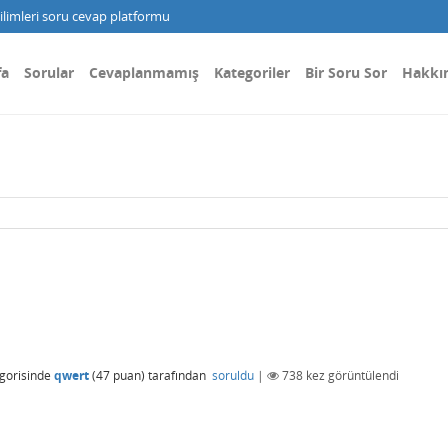
limleri soru cevap platformu
fa
Sorular
Cevaplanmamış
Kategoriler
Bir Soru Sor
Hakkı
gorisinde
qwert
(
47
puan)
tarafından
soruldu
|
738
kez görüntülendi