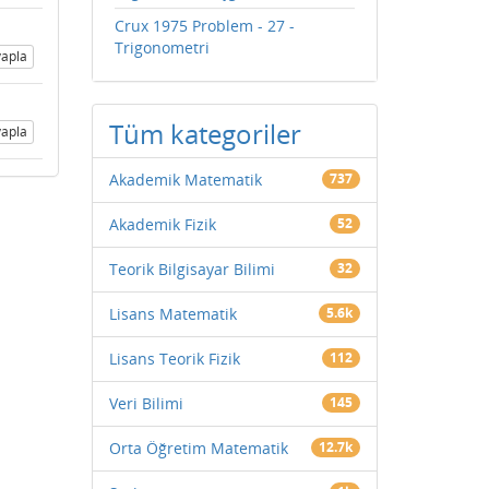
Crux 1975 Problem - 27 -
Trigonometri
apla
Tüm kategoriler
apla
Akademik Matematik
737
Akademik Fizik
52
Teorik Bilgisayar Bilimi
32
Lisans Matematik
5.6k
Lisans Teorik Fizik
112
Veri Bilimi
145
Orta Öğretim Matematik
12.7k