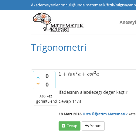
Akademisyenler öncülüğünde matematik/fizik/bilgisayar bi
Anasay
Trigonometri
2
2
1
+
+
1
+
t
a
n
2
a
+
c
o
t
2
a
t
a
n
a
c
o
t
a
0
0
İfadesinin alabileceği değer kaçtır
738
kez
Cevap 11/3
görüntülendi
18 Mart 2016
Orta Öğretim Matematik
kate
Cevap
Yorum