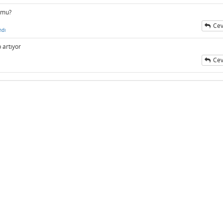
k mu?
Cev
ndı
p artıyor
Cev