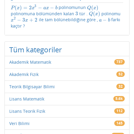
3
(
)
=
2
−
−
(
)
polinomunun
P
(
x
)
=
2
x
3
−
a
x
−
b
Q
(
x
)
P
x
x
a
x
b
Q
x
3
(
)
polinomuna bölümünden kalan
tür .
polinomu
3
Q
(
x
)
Q
x
2
−
3
+
2
−
ile tam bölünebildiğine göre ,
farkı
x
2
−
3
x
+
2
a
−
b
x
x
a
b
kaçtır ?
Tüm kategoriler
Akademik Matematik
737
Akademik Fizik
52
Teorik Bilgisayar Bilimi
32
Lisans Matematik
5.6k
Lisans Teorik Fizik
112
Veri Bilimi
145