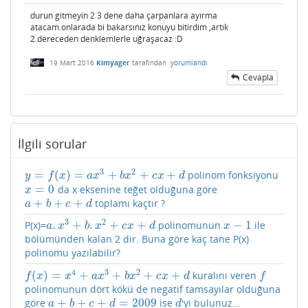
durun gitmeyin 2 3 dene daha çarpanlara ayırma
atacam.onlarada bi bakarsınız konuyu bitirdim ,artık
2.dereceden denklemlerle uğraşacaz :D
19 Mart 2016
Kimyager
tarafından
yorumlandı
Cevapla
İlgili sorular
3
2
=
(
)
=
+
+
+
polinom fonksiyonu
y
=
f
(
x
)
=
a
x
3
+
b
x
2
+
c
x
+
d
y
f
x
a
x
b
x
c
x
d
=
0
da x eksenine teğet olduğuna göre
x
=
0
x
+
+
+
toplamı kaçtır ?
a
+
b
+
c
+
d
a
b
c
d
3
2
.
+
.
+
+
−
1
P(x)=
polinomunun
ile
a
.
x
3
+
b
.
x
2
+
c
x
+
d
x
−
1
a
x
b
x
c
x
d
x
bölümünden kalan 2 dir. Buna göre kaç tane P(x)
polinomu yazılabilir?
4
3
2
(
)
=
+
+
+
+
kuralını veren
f
(
x
)
=
x
4
+
a
x
3
+
b
x
2
+
c
x
+
d
f
f
x
x
a
x
b
x
c
x
d
f
polinomunun dört kökü de negatif tamsayılar olduğuna
+
+
+
=
2009
göre
ise
'yi bulunuz...
a
+
b
+
c
+
d
=
2009
d
a
b
c
d
d