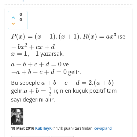
0
0
3
(
)
=
(
−
1
)
.
(
+
1
)
.
(
)
=
ise
P
(
x
)
=
(
x
−
1
)
.
(
x
+
1
)
.
R
(
x
)
=
a
x
3
−
b
x
2
+
c
x
+
d
P
x
x
x
R
x
a
x
2
−
+
+
b
x
c
x
d
=
1
,
−
1
yazarsak.
x
=
1
,
−
1
x
+
+
+
=
0
ve
a
+
b
+
c
+
d
=
0
a
b
c
d
−
+
−
+
=
0
gelir.
−
a
+
b
−
c
+
d
=
0
a
b
c
d
+
−
−
=
2.
(
+
)
Bu sebeple
a
+
b
−
c
−
d
=
2.
(
a
+
b
)
a
b
c
d
a
b
1
+
=
gelir.
için en küçük pozitif tam
a
+
b
=
1
2
a
b
2
sayi değerini alir.
18 Mart 2016
KubilayK
(
11.1k
puan)
tarafından
cevaplandı