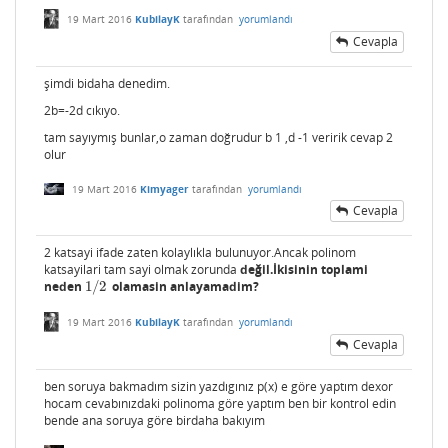
19 Mart 2016
KubilayK
tarafından
yorumlandı
Cevapla
şimdi bidaha denedim.
2b=-2d cıkıyo.
tam sayıymış bunlar,o zaman doğrudur b 1 ,d -1 veririk cevap 2
olur
19 Mart 2016
Kimyager
tarafından
yorumlandı
Cevapla
2 katsayi ifade zaten kolaylıkla bulunuyor.Ancak polinom
katsayilari tam sayi olmak zorunda
değil.İkisinin toplami
neden
1
/
2
olamasin anlayamadim?
1
/
2
19 Mart 2016
KubilayK
tarafından
yorumlandı
Cevapla
ben soruya bakmadım sizin yazdıgınız p(x) e göre yaptım dexor
hocam cevabınızdaki polinoma göre yaptım ben bir kontrol edin
bende ana soruya göre birdaha bakıyım