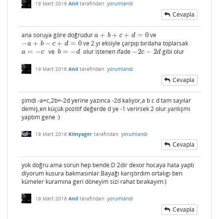
19 Mart 2016
Anil
tarafından
yorumlandı
Cevapla
ana soruya göre doğrudur
+
+
+
=
0
ve
a
+
b
+
c
+
d
=
0
a
b
c
d
−
+
−
+
=
0
ve 2.yı eksiyle çarpıp bırdaha toplarsak
−
a
+
b
−
c
+
d
=
0
a
b
c
d
=
−
ve
=
−
olur istenen ifade
−
2
−
2
gibi olur
a
=
−
c
b
=
−
d
−
2
c
−
2
d
a
c
b
d
c
d
19 Mart 2016
Anil
tarafından
yorumlandı
Cevapla
şimdi -a=c,2b=-2d yerine yazınca -2d kalıyor,a b c d tam sayılar
demiş,en küçük pozitif değerde d ye -1 verirsek 2 olur.yanlışmı
yaptım gene :)
19 Mart 2016
Kimyager
tarafından
yorumlandı
Cevapla
yok doğru ama sorun hep bende:D 2dir dexor hocaya hata yaptı
diyorum kusura bakmasınlar.Bayağı karıştırdım ortalıgı ben
kümeler kuramına geri döneyim sizi rahat bırakayım:)
19 Mart 2016
Anil
tarafından
yorumlandı
Cevapla