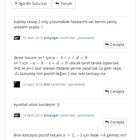
Ilgili Bir Soru Sor
Yorum
kubilay cevap 2 imiş.çözümdede hatalarmı var.benmı yanlış
anladım acaba :/
18 Mart 2016
Kimyager
tarafından
yorumlandı
Cevapla
dexor hocam x=1 için
−
+
+
=
0
a
−
b
+
c
+
d
=
0
a
b
c
d
x=-1 için
−
−
−
+
=
0
olucak taraf tarafa toplarsak
−
a
−
b
−
c
+
d
=
0
a
b
c
d
d=b ve a=-c olur istenen ifadede yerine yazarsak 2a gelir veya
-2c bununda min pozitif değeri 2 olur tabi tamsayı ise
19 Mart 2016
Anil
tarafından
yorumlandı
Cevapla
eyvallah atom kardeşim :))
19 Mart 2016
Kimyager
tarafından
yorumlandı
Cevapla
Bnin katsayisi pozitif hocam.
=
1
,
−
1
için ifade
+
gelmez mi?
x
=
1
,
−
1
+
b
x
b