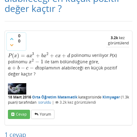
değer kaçtır ?
0
3.2k
kez
0
görüntülendi
3
2
(
)
=
+
+
+
polinomu veriliyor.P(x)
P
(
x
)
=
a
x
3
+
b
x
2
+
c
x
+
d
P
x
a
x
b
x
c
x
d
2
−
1
polinomu
ile tam bölündüğüne göre,
x
2
−
1
x
+
−
−
toplamının alabileceği en küçük pozitif
a
+
b
−
c
−
d
a
b
c
d
değer kaçtır ?
18 Mart 2016
Orta Öğretim Matematik
kategorisinde
Kimyager
(
1.3k
puan)
tarafından
soruldu
|
3.2k
kez görüntülendi
Cevap
Yorum
1
cevap