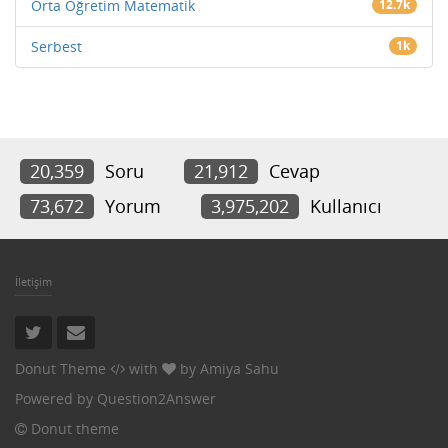
Orta Öğretim Matematik
12.7k
Serbest
1k
20,359
Soru
21,912
Cevap
73,672
Yorum
3,975,202
Kullanıcı
İletişim
Donut Theme
with
by
Amiya Sahu
Powered by
Question2Answer
Donut theme