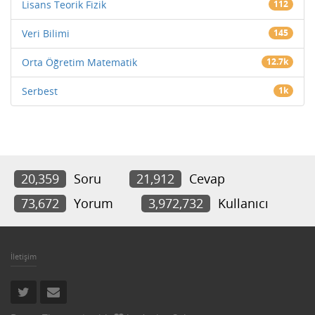
Lisans Teorik Fizik
112
Veri Bilimi
145
Orta Öğretim Matematik
12.7k
Serbest
1k
20,359
Soru
21,912
Cevap
73,672
Yorum
3,972,732
Kullanıcı
İletişim