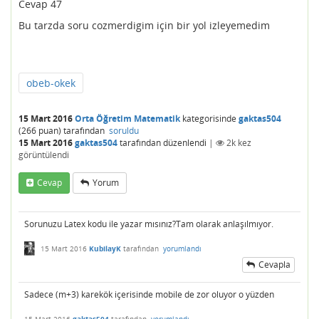
Cevap 47
Bu tarzda soru cozmerdigim için bir yol izleyemedim
obeb-okek
15 Mart 2016
Orta Öğretim Matematik
kategorisinde
gaktas504
(
266
puan)
tarafından
soruldu
15 Mart 2016
gaktas504
tarafından
düzenlendi
|
2k
kez
görüntülendi
Cevap
Yorum
Sorunuzu Latex kodu ile yazar mısınız?Tam olarak anlaşılmıyor.
15 Mart 2016
KubilayK
tarafından
yorumlandı
Cevapla
Sadece (m+3) karekök içerisinde mobile de zor oluyor o yüzden