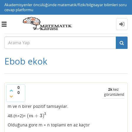
Akademisyenler öncülüğünde matematik/fizik/bilgisayar bilimleri soru
cevap platformu
Toggle
navigation
Ebob ekok
0
2k
kez
0
görüntülendi
m ve n birer pozitif tamsayılar.
3
(
+
3
)
48.(n+2)=
(
m
+
3
)
3
m
Olduğuna gore m + n toplami en az kaçtır