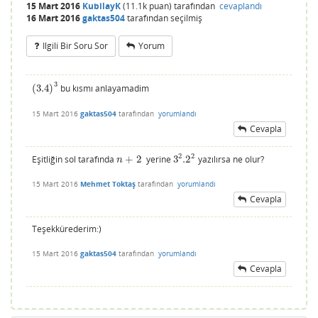
15 Mart 2016
KubilayK
(
11.1k
puan)
tarafından
cevaplandı
16 Mart 2016
gaktas504
tarafından
seçilmiş
Ilgili Bir Soru Sor
Yorum
3
(
3.4
)
bu kısmı anlayamadim
(
3.4
)
3
15 Mart 2016
gaktas504
tarafından
yorumlandı
Cevapla
2
2
Eşitliğin sol tarafında
+
2
yerine
3
.2
yazılırsa ne olur?
n
+
2
3
2
.2
2
n
15 Mart 2016
Mehmet Toktaş
tarafından
yorumlandı
Cevapla
Teşekkürederim:)
15 Mart 2016
gaktas504
tarafından
yorumlandı
Cevapla