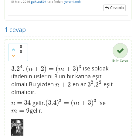
15 Mart 2016
gaktas504
tarafından
yorumlandı
Cevapla
1
cevap
0
0
En İyi Cevap
4
3
3.2
.
(
+
2
)
=
(
+
3
)
ise soldaki
3.2
4
.
(
n
+
2
)
=
(
m
+
3
)
3
n
m
ifadenin üslerini 3'ün bir katına eşit
2
2
+
2
3
.2
olmalı.Bu yizden
en az
eşit
n
+
2
3
2
.2
2
n
olmalıdır.
3
3
=
34
(
3.4
)
=
(
+
3
)
gelir.
ise
n
=
34
(
3.4
)
3
=
(
m
+
3
)
3
n
m
=
9
gelir.
m
=
9
m