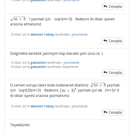
15 Mart 2016
gaktas504
tarafından
yorumlandı
Cevapla
−
−
−
−
−
+
3
'i yazmak için \sqrt{m+3} ifadesini iki dolar işareti
√
m
+
3
m
arasına almalısınız.
15 Mart 2016
Mehmet Toktaş
tarafından
yorumlandı
Cevapla
Dalginlikla karekök yazmışim küp olacaktı yanı üssü üc :(
15 Mart 2016
gaktas504
tarafından
yorumlandı
15 Mart 2016
gaktas504
tarafından
düzenlendi
Cevapla
−
−
−
−
−
3
O zaman soruyu latex kodu kullanarak düeltiniz.
+
3
yazmak
√
m
+
3
3
m
3
için \sqrt[3]{m+3} ifadesini,
(
+
3
)
yazmak için de (m+3)^3
(
m
+
3
)
3
m
iki dolar işareti arasına yazmalısınız.
15 Mart 2016
Mehmet Toktaş
tarafından
yorumlandı
Cevapla
Teşekkürler.