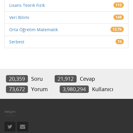
Lisans Teorik Fizik
112
Veri Bilimi
145
Orta Öğretim Matematik
12.7k
Serbest
1k
20,359
Soru
21,912
Cevap
73,672
Yorum
3,980,294
Kullanıcı
İletişim