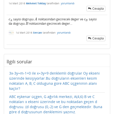
14 Mart 2016
Mehmet Toktaş
tarafından
yorumlandı
Cevapla
sayisi dogruyu
noktasindan gecirecek deger ve
sayisi
c
A
A
c
B
c
A
c
B
A
da dogruyu
noktasindan gecirecek deger...
B
B
14 Mart 2016
Sercan
tarafından
yorumlandı
Cevapla
İlgili sorular
3x-3y+m-1=0 ile x+3y=9 denklemli doğrular Oy ekseni
üzerinde kesişiyorlar.Bu doğruların eksenleri kesim
noktaları A, B, C olduguna gore ABC üçgeninin alanı
kaçtır?
ABC eşkenar üçgen, G ağırlık merkezi, A(4,6) B ve C
noktaları x ekseni üzerinde ve bu noktadan geçen d
doğrusu. (d doğrusu (0,-2) ve G den geçmektedir. Buna
göre d doğrusunun denklemini yazınız.