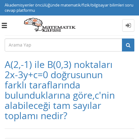
Akademisyenler öncülüğünde matematik/fizik/bilgisayar bilimleri soru
cevap platformu
Toggle
navigation
A(2,-1) ile B(0,3) noktaları
2x-3y+c=0 doğrusunun
farklı taraflarında
bulunduklarına göre,c'nin
alabileceği tam sayılar
toplamı nedir?