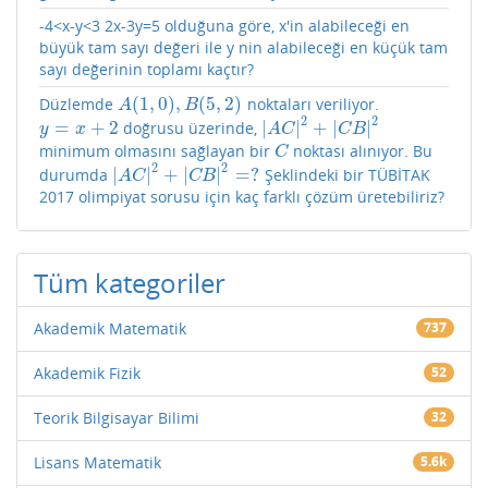
-4<x-y<3 2x-3y=5 olduğuna göre, x'in alabileceği en
büyük tam sayı değeri ile y nin alabileceği en küçük tam
sayı değerinin toplamı kaçtır?
(
1
,
0
)
,
(
5
,
2
)
Düzlemde
noktaları veriliyor.
A
(
1
,
0
)
,
B
(
5
,
2
)
A
B
2
2
=
+
2
|
|
+
|
|
doğrusu üzerinde,
y
=
x
+
2
|
A
C
|
2
+
|
C
B
|
2
y
x
A
C
C
B
minimum olmasını sağlayan bir
noktası alınıyor. Bu
C
C
2
2
|
|
+
|
|
=
?
durumda
Şeklindeki bir TÜBİTAK
|
A
C
|
2
+
|
C
B
|
2
=
?
A
C
C
B
2017 olimpiyat sorusu için kaç farklı çözüm üretebiliriz?
Tüm kategoriler
Akademik Matematik
737
Akademik Fizik
52
Teorik Bilgisayar Bilimi
32
Lisans Matematik
5.6k