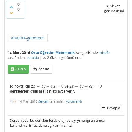
0
2.6k
kez
0
görüntülendi
analitik-geometri
14 Mart 2016
Orta Öğretim Matematik
kategorisinde
misafir
tarafından
soruldu
|
2.6k
kez görüntülendi
Cevap
Yorum
iki nokta icin
2
−
3
+
=
0
ve
2
−
3
+
=
0
2
x
−
3
y
+
c
A
=
0
2
x
−
3
y
+
c
B
=
0
x
y
c
x
y
c
B
A
denklemleri
'nin araligini kolayca verir.
c
c
14 Mart 2016
Sercan
tarafından
yorumlandı
Cevapla
Sercan bey, bu denklemlerdeki
ve
yi hangi anlamda
c
A
c
B
c
c
B
A
kullandınız. Biraz daha açıklar mısınız?