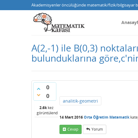
Akademisyenler öncülüğünde matematik/fizik/bilgisayar bi
Anasay
A(2,-1) ile B(0,3) noktal
bulunduklarına göre,c'nin
0
0
analitik-geometri
2.6k
kez
görüntülendi
14 Mart 2016
Orta Öğretim Matematik
kate
Cevap
Yorum