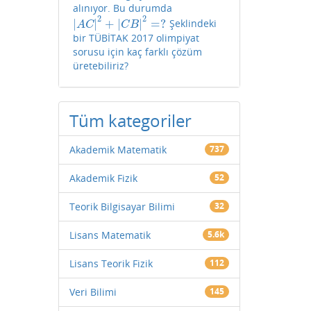
alınıyor. Bu durumda
2
2
|
|
+
|
|
=
?
Şeklindeki
|
A
C
|
2
+
|
C
B
|
2
=
?
A
C
C
B
bir TÜBİTAK 2017 olimpiyat
sorusu için kaç farklı çözüm
üretebiliriz?
Tüm kategoriler
Akademik Matematik
737
Akademik Fizik
52
Teorik Bilgisayar Bilimi
32
Lisans Matematik
5.6k
Lisans Teorik Fizik
112
Veri Bilimi
145