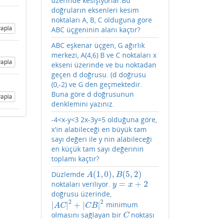
üzerinde kesişiyorlar.Bu
doğruların eksenleri kesim
noktaları A, B, C olduguna gore
apla
ABC üçgeninin alanı kaçtır?
ABC eşkenar üçgen, G ağırlık
merkezi, A(4,6) B ve C noktaları x
apla
ekseni üzerinde ve bu noktadan
geçen d doğrusu. (d doğrusu
(0,-2) ve G den geçmektedir.
Buna göre d doğrusunun
apla
denklemini yazınız.
-4<x-y<3 2x-3y=5 olduğuna göre,
x'in alabileceği en büyük tam
sayı değeri ile y nin alabileceği
en küçük tam sayı değerinin
toplamı kaçtır?
(
1
,
0
)
,
(
5
,
2
)
Düzlemde
A
(
1
,
0
)
,
B
(
5
,
2
)
A
B
=
+
2
noktaları veriliyor.
y
=
x
+
2
y
x
doğrusu üzerinde,
2
2
|
|
+
|
|
minimum
|
A
C
|
2
+
|
C
B
|
2
A
C
C
B
olmasını sağlayan bir
noktası
C
C