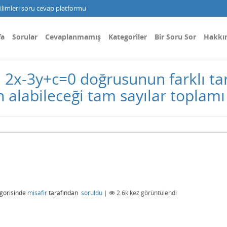
limleri soru cevap platformu
fa
Sorular
Cevaplanmamış
Kategoriler
Bir Soru Sor
Hakkı
arı 2x-3y+c=0 doğrusunun farklı ta
 alabileceği tam sayılar toplamı
gorisinde
misafir
tarafından
soruldu
|
2.6k
kez görüntülendi