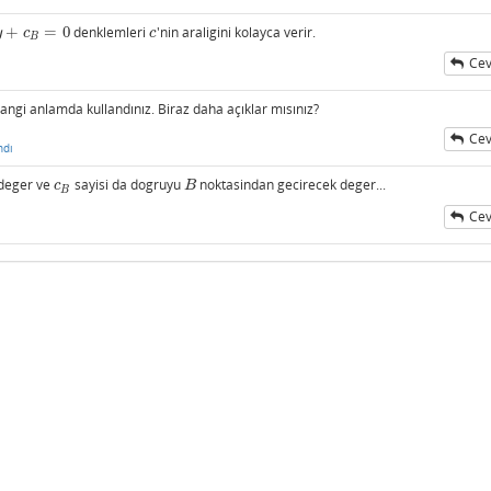
+
=
0
denklemleri
'nin araligini kolayca verir.
B
=
0
c
y
c
c
B
Cev
angi anlamda kullandınız. Biraz daha açıklar mısınız?
Cev
ndı
deger ve
sayisi da dogruyu
noktasindan gecirecek deger...
c
B
B
c
B
B
Cev