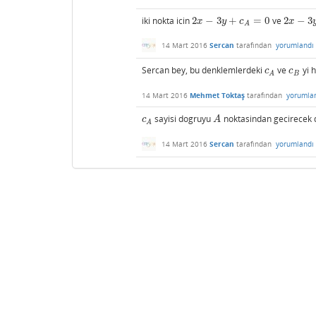
iki nokta icin
2
−
3
+
=
0
ve
2
−
3
2
x
−
3
y
+
c
A
=
0
2
x
−
3
y
+
c
x
y
c
x
A
14 Mart 2016
Sercan
tarafından
yorumlandı
Sercan bey, bu denklemlerdeki
ve
yi h
c
A
c
B
c
c
B
A
14 Mart 2016
Mehmet Toktaş
tarafından
yorumla
sayisi dogruyu
noktasindan gecirecek 
c
A
A
c
A
A
14 Mart 2016
Sercan
tarafından
yorumlandı