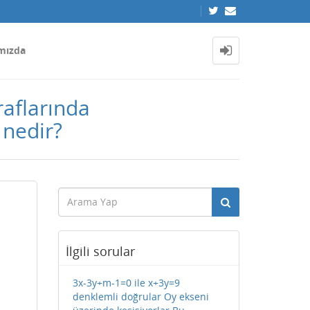
mızda
raflarında
 nedir?
İlgili sorular
3x-3y+m-1=0 ile x+3y=9
denklemli doğrular Oy ekseni