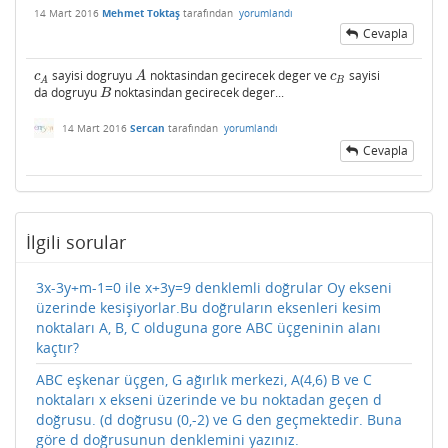
14 Mart 2016
Mehmet Toktaş
tarafından
yorumlandı
Cevapla
sayisi dogruyu
noktasindan gecirecek deger ve
sayisi
c
A
A
c
B
c
A
c
B
A
da dogruyu
noktasindan gecirecek deger...
B
B
14 Mart 2016
Sercan
tarafından
yorumlandı
Cevapla
İlgili sorular
3x-3y+m-1=0 ile x+3y=9 denklemli doğrular Oy ekseni
üzerinde kesişiyorlar.Bu doğruların eksenleri kesim
noktaları A, B, C olduguna gore ABC üçgeninin alanı
kaçtır?
ABC eşkenar üçgen, G ağırlık merkezi, A(4,6) B ve C
noktaları x ekseni üzerinde ve bu noktadan geçen d
doğrusu. (d doğrusu (0,-2) ve G den geçmektedir. Buna
göre d doğrusunun denklemini yazınız.