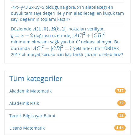
-4<x-y<3 2x-3y=5 olduğuna göre, x'in alabileceği en
büyük tam sayı değeri ile y nin alabileceği en küçük tam
sayı değerinin toplamı kaçtır?
(
1
,
0
)
,
(
5
,
2
)
Düzlemde
noktaları veriliyor.
A
(
1
,
0
)
,
B
(
5
,
2
)
A
B
2
2
=
+
2
|
|
+
|
|
doğrusu üzerinde,
y
=
x
+
2
|
A
C
|
2
+
|
C
B
|
2
y
x
A
C
C
B
minimum olmasını sağlayan bir
noktası alınıyor. Bu
C
C
2
2
|
|
+
|
|
=
?
durumda
Şeklindeki bir TÜBİTAK
|
A
C
|
2
+
|
C
B
|
2
=
?
A
C
C
B
2017 olimpiyat sorusu için kaç farklı çözüm üretebiliriz?
Tüm kategoriler
Akademik Matematik
737
Akademik Fizik
52
Teorik Bilgisayar Bilimi
32
Lisans Matematik
5.6k