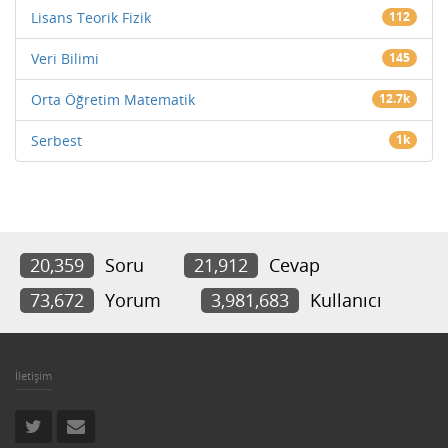
Lisans Teorik Fizik
112
Veri Bilimi
145
Orta Öğretim Matematik
12.7k
Serbest
1k
20,359
Soru
21,912
Cevap
73,672
Yorum
3,981,683
Kullanıcı
İletişim