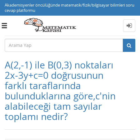
Akademisyenler öncülüğünde matematik/fizik/bilgisayar bilimleri soru
cevap platformu
Toggle
navigation
A(2,-1) ile B(0,3) noktaları
2x-3y+c=0 doğrusunun
farklı taraflarında
bulunduklarına göre,c'nin
alabileceği tam sayılar
toplamı nedir?