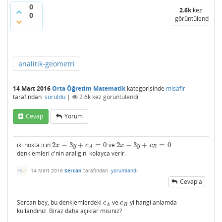
0
2.6k
kez
0
görüntülendi
analitik-geometri
14 Mart 2016
Orta Öğretim Matematik
kategorisinde
misafir
tarafından
soruldu
|
2.6k
kez görüntülendi
Cevap
Yorum
iki nokta icin
2
−
3
+
=
0
ve
2
−
3
+
=
0
2
x
−
3
y
+
c
A
=
0
2
x
−
3
y
+
c
B
=
0
x
y
c
x
y
c
B
A
denklemleri
'nin araligini kolayca verir.
c
c
14 Mart 2016
Sercan
tarafından
yorumlandı
Cevapla
Sercan bey, bu denklemlerdeki
ve
yi hangi anlamda
c
A
c
B
c
c
B
A
kullandınız. Biraz daha açıklar mısınız?