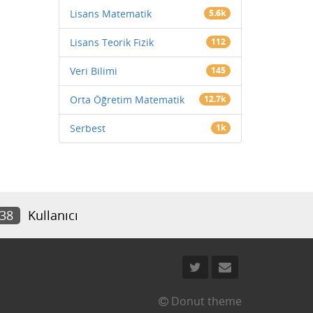
Lisans Matematik
5.6k
Lisans Teorik Fizik
112
Veri Bilimi
145
Orta Öğretim Matematik
12.7k
Serbest
1k
238
Kullanıcı
Donut theme