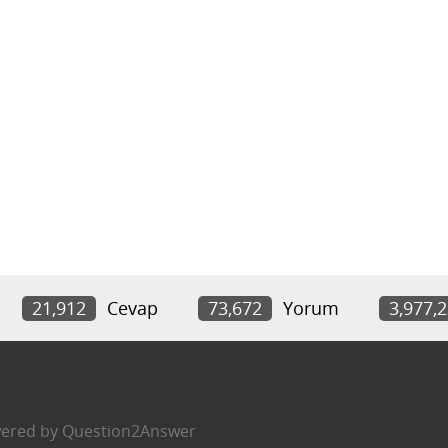
21,912
Cevap
73,672
Yorum
3,977,
ered by
Question2Answer