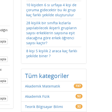
10 kişiden 6 sı urfaya 4 kişi de
çoruma gidecektir bu iki grup
kaç farklı şekilde oluşturulur
28 kişilik bir sınıfta kızlarla
yapılabilecek ikişerli grupların
ediğin
sayısı erkeklerin sayısına eşit
olacağına göre erkek öğrenci
apla
sayısı kaçtır?
8 kişi 5 kişilik 2 araca kaç farklı
şekilde biner ?
apla
ni
Tüm kategoriler
apla
Akademik Matematik
737
Akademik Fizik
52
apla
Teorik Bilgisayar Bilimi
32