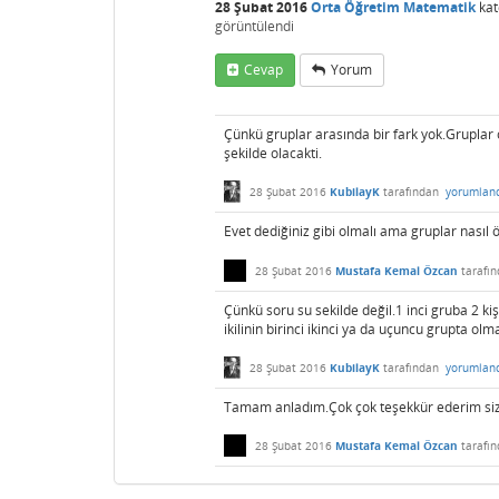
28 Şubat 2016
Orta Öğretim Matematik
kat
görüntülendi
Cevap
Yorum
Çünkü gruplar arasında bir fark yok.Gruplar ö
şekilde olacakti.
28 Şubat 2016
KubilayK
tarafından
yorumlan
Evet dediğiniz gibi olmalı ama gruplar nasıl ö
28 Şubat 2016
Mustafa Kemal Özcan
tarafı
Çünkü soru su sekilde değil.1 inci gruba 2 kişi
ikilinin birinci ikinci ya da uçuncu grupta o
28 Şubat 2016
KubilayK
tarafından
yorumlan
Tamam anladım.Çok çok teşekkür ederim siz
28 Şubat 2016
Mustafa Kemal Özcan
tarafı