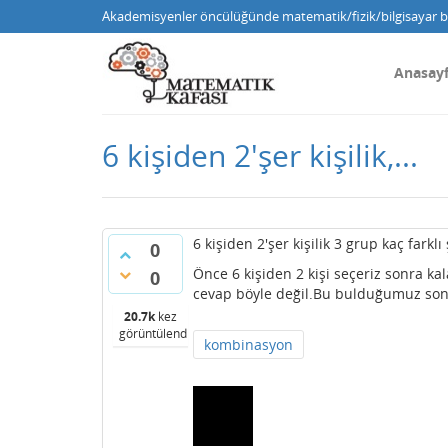
Akademisyenler öncülüğünde matematik/fizik/bilgisayar bi
Anasay
6 kişiden 2'şer kişilik,...
6 kişiden 2'şer kişilik 3 grup kaç farklı
0
Önce 6 kişiden 2 kişi seçeriz sonra kal
0
cevap böyle değil.Bu bulduğumuz so
20.7k
kez
görüntülendi
kombinasyon