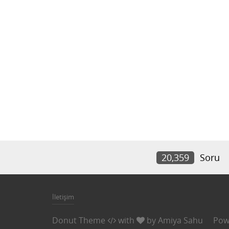
20,359
Soru
İletişim
Donut Theme
with
by
Amiya Sahu
Pow