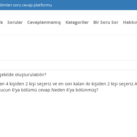
limleri soru cevap platformu
fa
Sorular
Cevaplanmamış
Kategoriler
Bir Soru Sor
Hakkı
 şekilde oluşturulabilir?
an 4 kişiden 2 kişi seçeriz ve en son kalan iki kişiden 2 kişi seçeriz
nucun 6'ya bölümü cevap.Neden 6'ya bölünmüş?