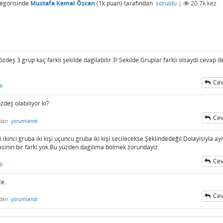
egorisinde
Mustafa Kemal Özcan
(
1k
puan)
tarafından
soruldu
|
20.7k
kez
zdeş 3 grup kaç farklı şekilde dagilabilir 3! Sekilde.Gruplar farklı olsaydi cevap d
Cev
dı
zdeş olabiliyor ki?
Cev
ndan
yorumlandı
 ikinci gruba iki kişi uçuncu gruba iki kişi secilecekse.Şeklindedeğil.Dolayisiyla ay
lmasinin bir farki yok.Bu yüzden dagilima bölmek zorundayiz.
Cev
dı
e.
Cev
ndan
yorumlandı