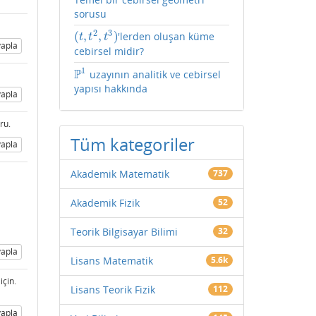
sorusu
2
3
(
,
,
)
'lerden oluşan küme
(
t
,
t
2
,
t
3
)
t
t
t
apla
cebirsel midir?
1
P
uzayının analitik ve cebirsel
P
1
yapısı hakkında
apla
ru.
Tüm kategoriler
apla
Akademik Matematik
737
Akademik Fizik
52
Teorik Bilgisayar Bilimi
32
apla
Lisans Matematik
5.6k
için.
Lisans Teorik Fizik
112
apla