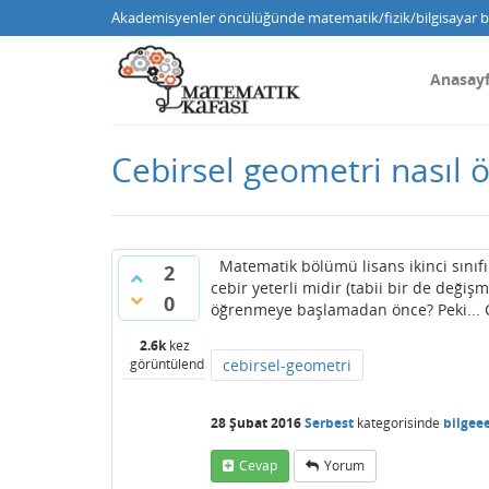
Akademisyenler öncülüğünde matematik/fizik/bilgisayar bi
Anasay
Cebirsel geometri nasıl
Matematik bölümü lisans ikinci sınıf
2
cebir yeterli midir (tabii bir de deği
0
öğrenmeye başlamadan önce? Peki... C
2.6k
kez
görüntülendi
cebirsel-geometri
28 Şubat 2016
Serbest
kategorisinde
bilgee
Cevap
Yorum