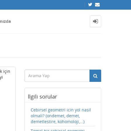
mızda
k için
yi
İlgili sorular
Cebirsel geometri icin yol nasil
olmali? (ondemet, demet,
demetlestire, kohomoloji,...)
Temel bir cebirsel geometri