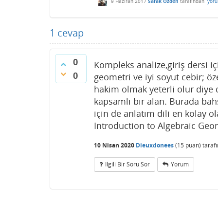
9 Haziran 2017
Safak Ozden
tarafından
yoru
1
cevap
0
Kompleks analize,giriş dersi iç
0
geometri ve iyi soyut cebir; öze
hakim olmak yeterli olur diye
kapsamlı bir alan. Burada bahs
için de anlatım dili en kolay ol
Introduction to Algebraic Geom
10 Nisan 2020
Dieuxdonees
(
15
puan)
taraf
Ilgili Bir Soru Sor
Yorum