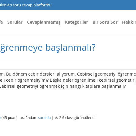
limleri soru cevap platformu
fa
Sorular
Cevaplanmamış
Kategoriler
Bir Soru Sor
Hakkı
 öğrenmeye başlanmalı?
ım. Bu dönem cebir dersleri alıyorum. Cebirsel geometriyi öğrenme
şmeli cebir öğrenmeliyim)? Başka neler öğrenilmeli cebirsel geometiri
ebirsel geometriyi öğrenmek için hangi kitaplara başlanmalı?
e
(
45
puan)
tarafından
soruldu
|
2.6k
kez görüntülendi