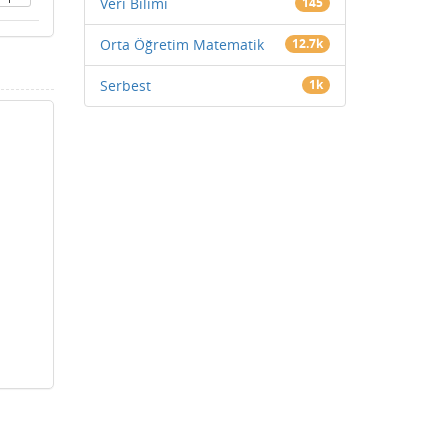
Veri Bilimi
145
Orta Öğretim Matematik
12.7k
Serbest
1k