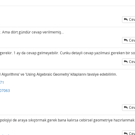
Cev
ı
. Ama dört gündür cevap verilmemiş...
Cev
ekir. 1 ay da cevap gelmeyebilir. Cunku detayli cevap yazilmasi gereken bir so
Cev
ı
d Algorithms' ve 'Using Algebraic Geometry' kitaplarını tavsiye edebilirim.
571
207063
Cev
polojiyi de araya sıkıştırmak gerek bana kalırsa cebirsel geometriye hazırlanmak 
Cev