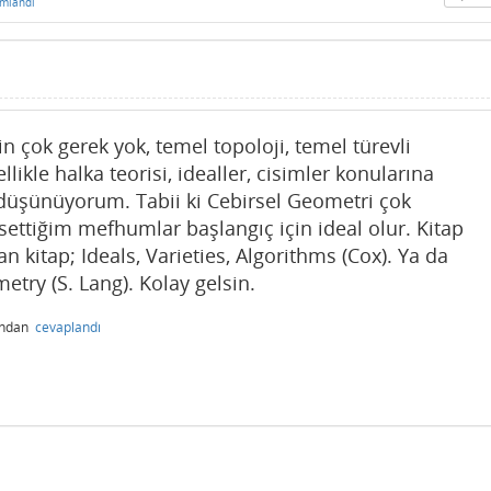
mlandı
in çok gerek yok, temel topoloji, temel türevli
llikle halka teorisi, idealler, cisimler konularına
 düşünüyorum. Tabii ki Cebirsel Geometri çok
ettiğim mefhumlar başlangıç için ideal olur. Kitap
an kitap; Ideals, Varieties, Algorithms (Cox). Ya da
etry (S. Lang). Kolay gelsin.
ından
cevaplandı