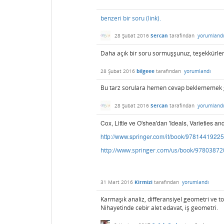
benzeri bir soru (link).
28 Şubat 2016
Sercan
tarafından
yorumland
Daha açık bir soru sormuşşunuz, teşekkürler
28 Şubat 2016
bilgeee
tarafından
yorumlandı
Bu tarz sorulara hemen cevap beklememek ger
28 Şubat 2016
Sercan
tarafından
yorumland
Cox, Little ve O'shea'dan 'Ideals, Varieties an
http://www.springer.com/it/book/9781441922
http://www.springer.com/us/book/9780387
31 Mart 2016
Kirmizi
tarafından
yorumlandı
Karmaşık analiz, differansiyel geometri ve to
Nihayetinde cebir alet edavat, iş geometri.