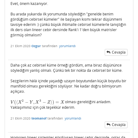
Evet, önem kazanıyor.
Bu arada yukarıda ilk yorumunda söylediğin "genelde benim
gördüğüm cebirsel kümeler" ile başlayan kısmı tekrar düşünmeni
tavsiye ederim :) çünkü büyük ihtimalle cebirsel kümelerle tanıştığın
ilk ders olan lineer cebir dersinde Rank'i 1'den büyük matrisler
görmüş olmalısın?
21 Ekim 2020
Ozgur
tarafından
yorumlandı
Cevapla
Daha çok az cebirsel küme örneği gördüm, ama biraz düşününce
söylediğim yanlış olmalı. Çünkü tek bir nokta da cebirsel bir küme.
Sezgilerim hâlâ içinde yaşadığı uzayın boyutundan küçük boyutlu bir
manifold olması gerektiğini söylüyor. Ne kadar doğru bilmiyorum
açıkçası.
2
3
(
⟨
−
,
−
⟩
)
=
olması gerektiğini anladım.
V
(
⟨
X
2
−
Y
,
X
3
−
Z
⟩
)
=
X
V
X
Y
X
Z
X
Yaklaşımınız için çok teşekkür ederim.
21 Ekim 2020
teomanof
tarafından
yorumlandı
Cevapla
Homojen lineer sistemler gördüysen lineer cebir dersinde, onlar da