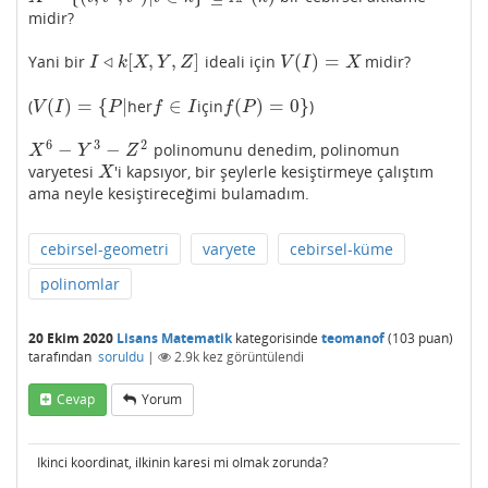
midir?
◃
[
,
,
]
(
)
=
Yani bir
ideali için
midir?
I
◃
k
[
X
,
Y
,
Z
]
V
(
I
)
=
X
I
k
X
Y
Z
V
I
X
(
)
=
{
|
∈
(
)
=
0
}
(
her
için
)
V
(
I
)
=
{
P
|
f
∈
I
f
(
P
)
=
0
}
V
I
P
f
I
f
P
6
3
2
−
−
polinomunu denedim, polinomun
X
6
−
Y
3
−
Z
2
X
Y
Z
varyetesi
'i kapsıyor, bir şeylerle kesiştirmeye çalıştım
X
X
ama neyle kesiştireceğimi bulamadım.
cebirsel-geometri
varyete
cebirsel-küme
polinomlar
20 Ekim 2020
Lisans Matematik
kategorisinde
teomanof
(
103
puan)
tarafından
soruldu
|
2.9k
kez görüntülendi
Cevap
Yorum
Ikinci koordinat, ilkinin karesi mi olmak zorunda?