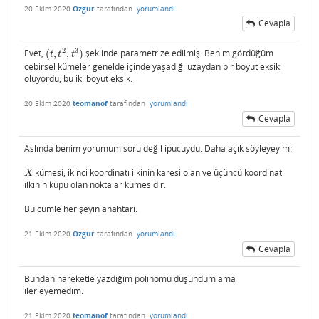
20 Ekim 2020
Ozgur
tarafından
yorumlandı
Cevapla
2
3
Evet,
(
,
,
)
şeklinde parametrize edilmiş. Benim gördüğüm
(
t
,
t
2
,
t
3
)
t
t
t
cebirsel kümeler genelde içinde yaşadığı uzaydan bir boyut eksik
oluyordu, bu iki boyut eksik.
20 Ekim 2020
teomanof
tarafından
yorumlandı
Cevapla
Aslında benim yorumum soru değil ipucuydu. Daha açık söyleyeyim:
kümesi, ikinci koordinatı ilkinin karesi olan ve üçüncü koordinatı
X
X
ilkinin küpü olan noktalar kümesidir.
Bu cümle her şeyin anahtarı.
21 Ekim 2020
Ozgur
tarafından
yorumlandı
Cevapla
Bundan hareketle yazdığım polinomu düşündüm ama
ilerleyemedim.
21 Ekim 2020
teomanof
tarafından
yorumlandı