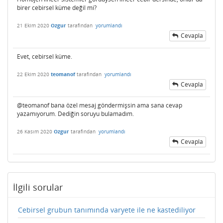
birer cebirsel küme değil mi?
21 Ekim 2020
Ozgur
tarafından
yorumlandı
Cevapla
Evet, cebirsel küme.
22 Ekim 2020
teomanof
tarafından
yorumlandı
Cevapla
@teomanof bana özel mesaj göndermişsin ama sana cevap
yazamıyorum. Dediğin soruyu bulamadım.
26 Kasım 2020
Ozgur
tarafından
yorumlandı
Cevapla
İlgili sorular
Cebirsel grubun tanımında varyete ile ne kastediliyor