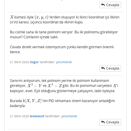
Cevapla
kümesi öyle
(
,
,
)
'lerden oluşuyor ki ikinci koordinat (y) ilkinin
X
(
x
,
y
,
z
)
X
x
y
z
(x'in) karesi, üçüncü koordinat da ilkinin küpü.
Bu cümle sana iki tane polinom veriyor. Bu iki polinomu görebiliyor
musun? Cümlenin içinde saklı.
Cevabı direkt vermek istemiyorum çünkü kendin görmen önemli
bence.
21 Ekim 2020
Ozgur
tarafından
yorumlandı
Cevapla
Sanırım anlıyorum, tek polinom yerine iki polinom kullanmam
2
3
gerekiyor,
−
ve
−
gibi. Bu iki poinomun varyetesi
'i
X
2
−
Y
X
3
−
Z
X
X
Y
X
Z
X
kapsıyor, evet. Eşit olduğunu göstermeye çalışayım, tabii öyleyse.
Burada
[
,
,
]
'nin PID olmaması önem kazanıyor anladığım
k
[
X
,
Y
,
Z
]
k
X
Y
Z
kadarıyla.
21 Ekim 2020
teomanof
tarafından
yorumlandı
Cevapla