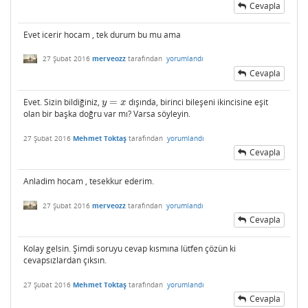
Cevapla
Evet icerir hocam , tek durum bu mu ama
27 Şubat 2016
merveozz
tarafından
yorumlandı
Cevapla
Evet. Sizin bildiğiniz,
=
dışında, birinci bileşeni ikincisine eşit
y
=
x
y
x
olan bir başka doğru var mı? Varsa söyleyin.
27 Şubat 2016
Mehmet Toktaş
tarafından
yorumlandı
Cevapla
Anladim hocam , tesekkur ederim.
27 Şubat 2016
merveozz
tarafından
yorumlandı
Cevapla
Kolay gelsin. Şimdi soruyu cevap kısmına lütfen çözün ki
cevapsızlardan çıksın.
27 Şubat 2016
Mehmet Toktaş
tarafından
yorumlandı
Cevapla