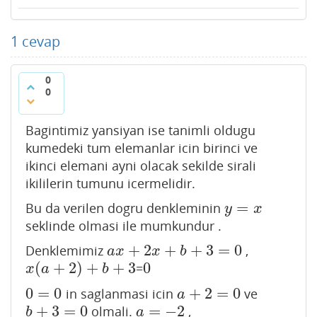
1
cevap
0
0
Bagintimiz yansiyan ise tanimli oldugu
kumedeki tum elemanlar icin birinci ve
ikinci elemani ayni olacak sekilde sirali
ikililerin tumunu icermelidir.
=
Bu da verilen dogru denkleminin
y
=
x
y
x
seklinde olmasi ile mumkundur .
+
2
+
+
3
=
0
Denklemimiz
,
a
x
+
2
x
+
b
+
3
=
0
a
x
x
b
(
+
2
)
+
+
3
0
=
x
(
a
+
2
)
+
b
+
3
0
x
a
b
0
=
0
+
2
=
0
in saglanmasi icin
ve
0
=
0
a
+
2
=
0
a
+
3
=
0
=
−
2
olmali.
,
b
+
3
=
0
a
=
−
2
b
a