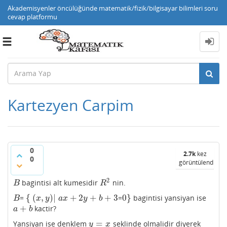
Akademisyenler öncülüğünde matematik/fizik/bilgisayar bilimleri soru
cevap platformu
Toggle
navigation
Kartezyen Carpim
0
2.7k
kez
0
görüntülendi
2
bagintisi alt kumesidir
nin.
B
R
2
B
R
{
(
,
)
|
+
2
+
+
3
0
}
=
=
bagintisi yansiyan ise
B
{
(
x
,
y
)
|
a
x
+
2
y
+
b
+
3
0
}
B
x
y
a
x
y
b
+
kactir?
a
+
b
a
b
=
Yansiyan ise denklem
seklinde olmalidir diyerek
y
=
x
y
x