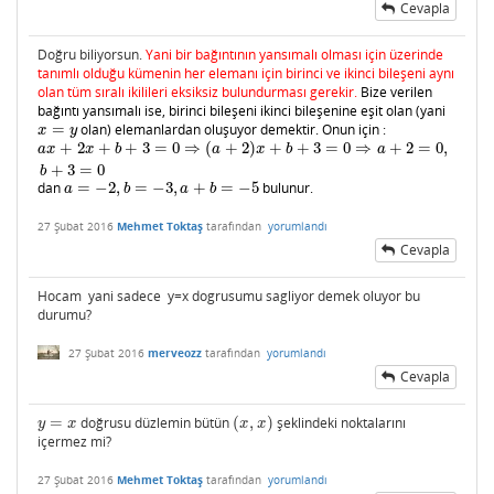
Cevapla
Doğru biliyorsun.
Yani bir bağıntının yansımalı olması için üzerinde
tanımlı olduğu kümenin her elemanı için birinci ve ikinci bileşeni aynı
olan tüm sıralı ikilileri eksiksiz bulundurması gerekir.
Bize verilen
bağıntı yansımalı ise, birinci bileşeni ikinci bileşenine eşit olan (yani
=
olan) elemanlardan oluşuyor demektir. Onun için :
x
=
y
x
y
+
2
+
+
3
=
0
⇒
(
+
2
)
+
+
3
=
0
⇒
+
2
=
0
,
a
x
+
2
x
+
b
+
3
=
0
⇒
(
a
+
2
)
x
+
b
+
3
=
0
⇒
a
+
2
=
0
,
b
+
3
=
0
a
x
x
b
a
x
b
a
+
3
=
0
b
dan
=
−
2
,
=
−
3
,
+
=
−
5
bulunur.
a
=
−
2
,
b
=
−
3
,
a
+
b
=
−
5
a
b
a
b
27 Şubat 2016
Mehmet Toktaş
tarafından
yorumlandı
Cevapla
Hocam yani sadece y=x dogrusumu sagliyor demek oluyor bu
durumu?
27 Şubat 2016
merveozz
tarafından
yorumlandı
Cevapla
=
doğrusu düzlemin bütün
(
,
)
şeklindeki noktalarını
y
=
x
(
x
,
x
)
y
x
x
x
içermez mi?
27 Şubat 2016
Mehmet Toktaş
tarafından
yorumlandı