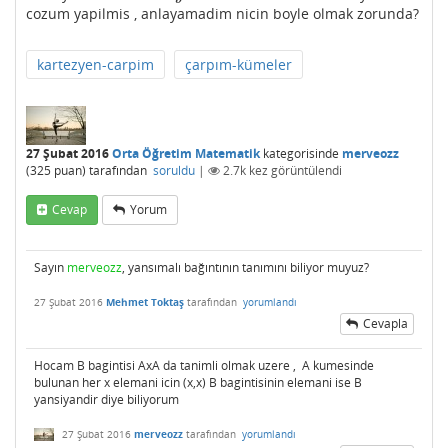
cozum yapilmis , anlayamadim nicin boyle olmak zorunda?
kartezyen-carpim
çarpım-kümeler
27 Şubat 2016
Orta Öğretim Matematik
kategorisinde
merveozz
(
325
puan)
tarafından
soruldu
|
2.7k
kez görüntülendi
Cevap
Yorum
Sayın
merveozz
, yansımalı bağıntının tanımını biliyor muyuz?
27 Şubat 2016
Mehmet Toktaş
tarafından
yorumlandı
Cevapla
Hocam B bagintisi AxA da tanimli olmak uzere , A kumesinde
bulunan her x elemani icin (x,x) B bagintisinin elemani ise B
yansiyandir diye biliyorum
27 Şubat 2016
merveozz
tarafından
yorumlandı