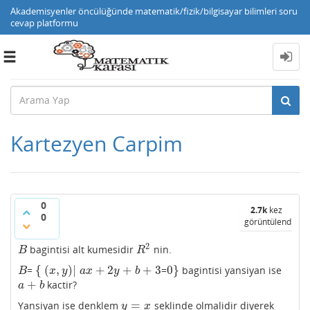
Akademisyenler öncülüğünde matematik/fizik/bilgisayar bilimleri soru
cevap platformu
Toggle
navigation
Kartezyen Carpim
0
2.7k
kez
0
görüntülendi
2
bagintisi alt kumesidir
nin.
B
R
2
B
R
{
(
,
)
|
+
2
+
+
3
0
}
=
=
bagintisi yansiyan ise
B
{
(
x
,
y
)
|
a
x
+
2
y
+
b
+
3
0
}
B
x
y
a
x
y
b
+
kactir?
a
+
b
a
b
=
Yansiyan ise denklem
seklinde olmalidir diyerek
y
=
x
y
x