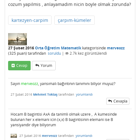
cozum yapilmis , anlayamadim nicin boyle olmak zorunda?
kartezyen-carpim
çarpım-kümeler
27 Şubat 2016
Orta Öğretim Matematik
kategorisinde
merveozz
(
325
puan)
tarafından
soruldu
|
2.7k
kez görüntülendi
Cevap
Yorum
Sayın
merveozz
, yansımalı bağıntının tanımını biliyor muyuz?
27 Şubat 2016
Mehmet Toktaş
tarafından
yorumlandı
Cevapla
Hocam B bagintisi AxA da tanimli olmak uzere , A kumesinde
bulunan her x elemani icin (x,x) B bagintisinin elemani ise B
yansiyandir diye biliyorum
27 Şubat 2016
merveozz
tarafından
yorumlandı