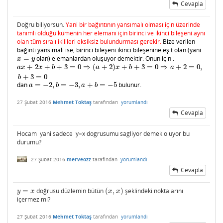
Cevapla
Doğru biliyorsun.
Yani bir bağıntının yansımalı olması için üzerinde
tanımlı olduğu kümenin her elemanı için birinci ve ikinci bileşeni aynı
olan tüm sıralı ikilileri eksiksiz bulundurması gerekir.
Bize verilen
bağıntı yansımalı ise, birinci bileşeni ikinci bileşenine eşit olan (yani
=
olan) elemanlardan oluşuyor demektir. Onun için :
x
=
y
x
y
+
2
+
+
3
=
0
⇒
(
+
2
)
+
+
3
=
0
⇒
+
2
=
0
,
a
x
+
2
x
+
b
+
3
=
0
⇒
(
a
+
2
)
x
+
b
+
3
=
0
⇒
a
+
2
=
0
,
b
+
3
=
0
a
x
x
b
a
x
b
a
+
3
=
0
b
dan
=
−
2
,
=
−
3
,
+
=
−
5
bulunur.
a
=
−
2
,
b
=
−
3
,
a
+
b
=
−
5
a
b
a
b
27 Şubat 2016
Mehmet Toktaş
tarafından
yorumlandı
Cevapla
Hocam yani sadece y=x dogrusumu sagliyor demek oluyor bu
durumu?
27 Şubat 2016
merveozz
tarafından
yorumlandı
Cevapla
=
doğrusu düzlemin bütün
(
,
)
şeklindeki noktalarını
y
=
x
(
x
,
x
)
y
x
x
x
içermez mi?
27 Şubat 2016
Mehmet Toktaş
tarafından
yorumlandı