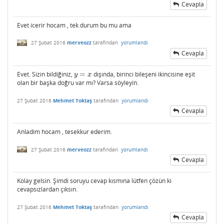
Cevapla
Evet icerir hocam , tek durum bu mu ama
27 Şubat 2016
merveozz
tarafından
yorumlandı
Cevapla
Evet. Sizin bildiğiniz,
=
dışında, birinci bileşeni ikincisine eşit
y
=
x
y
x
olan bir başka doğru var mı? Varsa söyleyin.
27 Şubat 2016
Mehmet Toktaş
tarafından
yorumlandı
Cevapla
Anladim hocam , tesekkur ederim.
27 Şubat 2016
merveozz
tarafından
yorumlandı
Cevapla
Kolay gelsin. Şimdi soruyu cevap kısmına lütfen çözün ki
cevapsızlardan çıksın.
27 Şubat 2016
Mehmet Toktaş
tarafından
yorumlandı
Cevapla