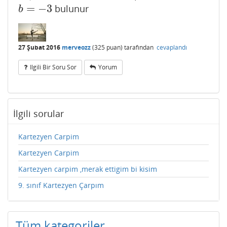
=
−
3
bulunur
b
=
−
3
b
27 Şubat 2016
merveozz
(
325
puan)
tarafından
cevaplandı
Ilgili Bir Soru Sor
Yorum
İlgili sorular
Kartezyen Carpim
Kartezyen Carpim
Kartezyen carpim ,merak ettigim bi kisim
9. sınıf Kartezyen Çarpım
Tüm kategoriler