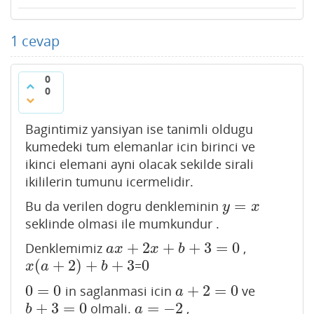
1
cevap
0
0
Bagintimiz yansiyan ise tanimli oldugu
kumedeki tum elemanlar icin birinci ve
ikinci elemani ayni olacak sekilde sirali
ikililerin tumunu icermelidir.
=
Bu da verilen dogru denkleminin
y
=
x
y
x
seklinde olmasi ile mumkundur .
+
2
+
+
3
=
0
Denklemimiz
,
a
x
+
2
x
+
b
+
3
=
0
a
x
x
b
(
+
2
)
+
+
3
0
=
x
(
a
+
2
)
+
b
+
3
0
x
a
b
0
=
0
+
2
=
0
in saglanmasi icin
ve
0
=
0
a
+
2
=
0
a
+
3
=
0
=
−
2
olmali.
,
b
+
3
=
0
a
=
−
2
b
a