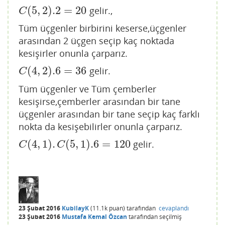
(
5
,
2
)
.2
=
20
gelir.,
C
(
5
,
2
)
.2
=
20
C
Tüm üçgenler birbirini keserse,üçgenler
arasından 2 üçgen seçip kaç noktada
kesişirler onunla çarparız.
(
4
,
2
)
.6
=
36
gelir.
C
(
4
,
2
)
.6
=
36
C
Tüm üçgenler ve Tüm çemberler
kesişirse,çemberler arasından bir tane
üçgenler arasından bir tane seçip kaç farklı
nokta da kesişebilirler onunla çarparız.
(
4
,
1
)
.
(
5
,
1
)
.6
=
120
gelir.
C
(
4
,
1
)
.
C
(
5
,
1
)
.6
=
120
C
C
23 Şubat 2016
KubilayK
(
11.1k
puan)
tarafından
cevaplandı
23 Şubat 2016
Mustafa Kemal Özcan
tarafından
seçilmiş