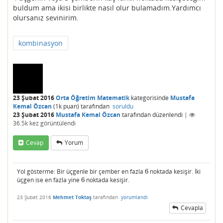
buldum ama ikisi birlikte nasıl olur bulamadım.Yardımcı
olursanız sevinirim.
kombinasyon
23 Şubat 2016
Orta Öğretim Matematik
kategorisinde
Mustafa
Kemal Özcan
(
1k
puan)
tarafından
soruldu
23 Şubat 2016
Mustafa Kemal Özcan
tarafından
düzenlendi
|
36.5k
kez görüntülendi
Cevap
Yorum
Yol gösterme: Bir üçgenle bir çember en fazla
6
noktada kesişir. İki
6
üçgen ise en fazla yine
6
noktada kesişir.
6
23 Şubat 2016
Mehmet Toktaş
tarafından
yorumlandı
Cevapla