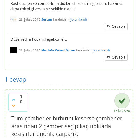
Baslik ucgen ve cemberlerin duzlemde kesisimi gibi soru hakkinda
daha cok bilgi veren bir sekilde olabilir.
23 Şubat 2016
Sercan
tarafından
yorumlandı
Cevapla
Düzenledim hocam.Teşekkürler..
23 Şubat 2016
Mustafa Kemal Özcan
tarafından
yorumlandı
Cevapla
1
cevap
1
0
En İyi Cevap
Tüm çemberler birbirini keserse,çemberler
arasından 2 çember seçip kaç noktada
kesişirler onunla çarparız.