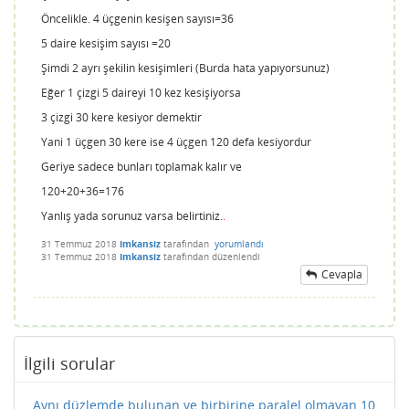
Öncelikle. 4 üçgenin kesişen sayısı=36
5 daire kesişim sayısı =20
Şimdi 2 ayrı şekilin kesişimleri (Burda hata yapıyorsunuz)
Eğer 1 çizgi 5 daireyi 10 kez kesişiyorsa
3 çizgi 30 kere kesiyor demektir
Yani 1 üçgen 30 kere ise 4 üçgen 120 defa kesiyordur
Geriye sadece bunları toplamak kalır ve
120+20+36=176
Yanlış yada sorunuz varsa belirtiniz.
.
31 Temmuz 2018
Imkansiz
tarafından
yorumlandı
31 Temmuz 2018
Imkansiz
tarafından
düzenlendi
Cevapla
İlgili sorular
Aynı düzlemde bulunan ve birbirine paralel olmayan 10