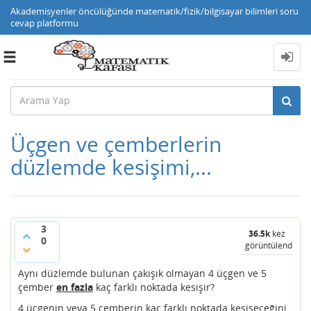
Akademisyenler öncülüğünde matematik/fizik/bilgisayar bilimleri soru
cevap platformu
Toggle
navigation
Üçgen ve çemberlerin
düzlemde kesişimi,...
3
36.5k
kez
0
görüntülendi
Aynı düzlemde bulunan çakışık olmayan 4 üçgen ve 5
çember
en fazla
kaç farklı noktada kesişir?
4 üçgenin veya 5 çemberin kaç farklı noktada kesişeceğini