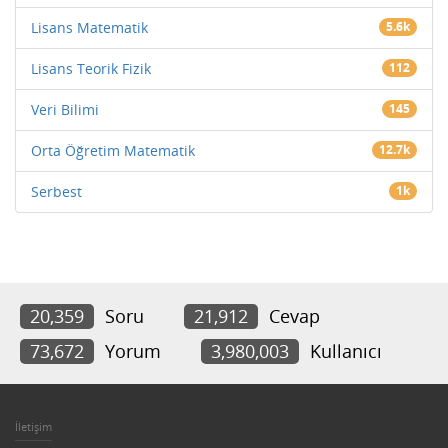
Lisans Matematik
5.6k
Lisans Teorik Fizik
112
Veri Bilimi
145
Orta Öğretim Matematik
12.7k
Serbest
1k
20,359
Soru
21,912
Cevap
73,672
Yorum
3,980,003
Kullanıcı
İletişim