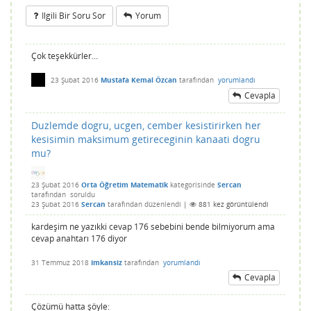
Ilgili Bir Soru Sor
Yorum
Çok teşekkürler...
23 Şubat 2016
Mustafa Kemal Özcan
tarafından
yorumlandı
Cevapla
Duzlemde dogru, ucgen, cember kesistirirken her
kesisimin maksimum getireceginin kanaati dogru
mu?
23 Şubat 2016
Orta Öğretim Matematik
kategorisinde
Sercan
tarafından
soruldu
23 Şubat 2016
Sercan
tarafından
düzenlendi
|
881
kez görüntülendi
kardeşim ne yazıkki cevap 176 sebebini bende bilmiyorum ama
cevap anahtarı 176 diyor
31 Temmuz 2018
Imkansiz
tarafından
yorumlandı
Cevapla
Çözümü hatta şöyle: