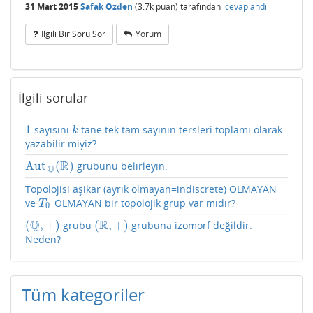
31 Mart 2015
Safak Ozden
(
3.7k
puan)
tarafından
cevaplandı
Ilgili Bir Soru Sor
Yorum
İlgili sorular
1
sayısını
tane tek tam sayının tersleri toplamı olarak
1
k
k
yazabilir miyiz?
R
Aut
(
)
grubunu belirleyin.
Aut
Q
(
R
)
Q
Topolojisi aşikar (ayrık olmayan=indiscrete) OLMAYAN
ve
OLMAYAN bir topolojik grup var mıdır?
T
0
T
0
Q
R
(
,
+
)
(
,
+
)
grubu
grubuna izomorf değildir.
(
Q
,
+
)
(
R
,
+
)
Neden?
Tüm kategoriler