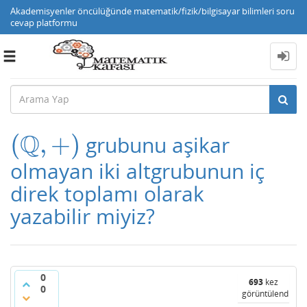
Akademisyenler öncülüğünde matematik/fizik/bilgisayar bilimleri soru
cevap platformu
Toggle
navigation
Q
(
,
+
)
grubunu aşikar
(
Q
,
+
)
olmayan iki altgrubunun iç
direk toplamı olarak
yazabilir miyiz?
0
693
kez
0
görüntülendi