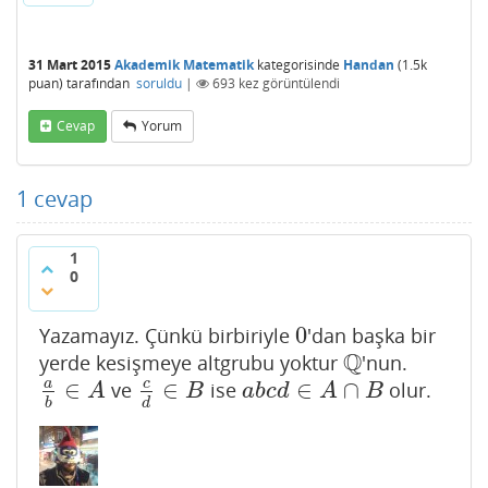
31 Mart 2015
Akademik Matematik
kategorisinde
Handan
(
1.5k
puan)
tarafından
soruldu
|
693
kez görüntülendi
Cevap
Yorum
1
cevap
1
0
0
Yazamayız. Çünkü birbiriyle
'dan başka bir
0
Q
yerde kesişmeye altgrubu yoktur
'nun.
Q
∈
∈
∈
∩
a
c
ve
ise
olur.
a
b
∈
A
c
d
∈
B
a
b
c
d
∈
A
∩
B
A
B
a
b
c
d
A
B
b
d