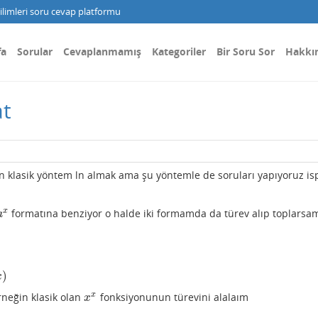
limleri soru cevap platformu
fa
Sorular
Cevaplanmamış
Kategoriler
Bir Soru Sor
Hakkı
at
n klasik yöntem ln almak ama şu yöntemle de soruları yapıyoruz is
x
formatına benziyor o halde iki formamda da türev alıp toplarsa
a
x
a
)
x
x
rneğin klasik olan
fonksiyonunun türevini alalaım
x
x
x