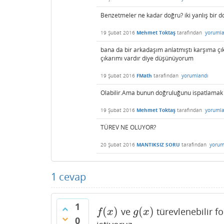
Benzetmeler ne kadar doğru? iki yanlış bir 
19 Şubat 2016
Mehmet Toktaş
tarafından
yorumla
bana da bir arkadaşım anlatmıştı karşıma çı
çıkarımı vardır diye düşünüyorum
19 Şubat 2016
FMath
tarafından
yorumlandı
Olabilir.Ama bunun doğruluğunu ispatlamak 
19 Şubat 2016
Mehmet Toktaş
tarafından
yorumla
TÜREV NE OLUYOR?
20 Şubat 2016
MANTIKSIZ SORU
tarafından
yorum
1
cevap
1
(
)
(
)
ve
türevlenebilir f
f
(
x
)
g
(
x
)
f
x
g
x
0