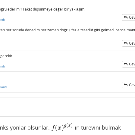
doğru eder mi? Fakat düşünmeye değer bir yaklaşım.
Cev
ndı
kan her soruda denedim her zaman doğru, fazla tesadüf gibi gelmedi bence mantı
Cev
gerekir.
Cev
ndı
Cev
landı
(
)
g
x
(
)
onksiyonlar olsunlar.
in türevini bulmak
f
(
x
)
g
(
x
)
f
x