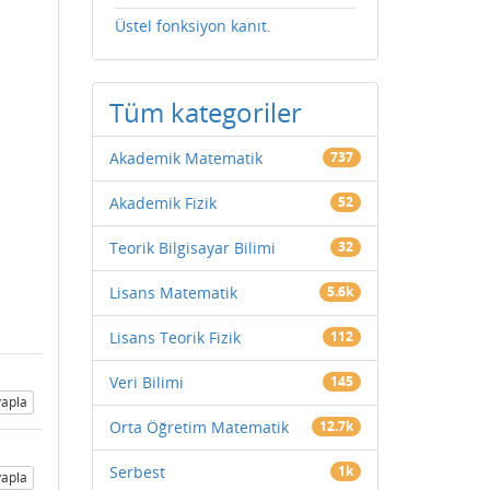
Üstel fonksiyon kanıt.
Tüm kategoriler
Akademik Matematik
737
Akademik Fizik
52
Teorik Bilgisayar Bilimi
32
Lisans Matematik
5.6k
Lisans Teorik Fizik
112
Veri Bilimi
145
apla
Orta Öğretim Matematik
12.7k
Serbest
1k
apla