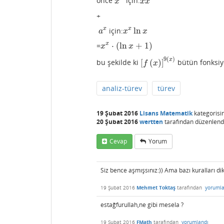
önce
için:
x
n
x
x
x
−
1
x
x
x
+
ln
x
x
için:
a
x
x
x
ln
x
a
x
x
⋅
(
ln
+
1
)
x
=
x
x
⋅
(
ln
x
+
1
)
x
x
9
(
)
x
[
(
)
]
bu şekilde ki
bütün fonksiyo
[
f
(
x
)
]
9
(
x
)
f
x
analiz-türev
türev
19 Şubat 2016
Lisans Matematik
kategorisi
20 Şubat 2016
wertten
tarafından
düzenlend
Cevap
Yorum
Siz bence aşmışsınız:)) Ama bazı kuralları di
19 Şubat 2016
Mehmet Toktaş
tarafından
yorumla
estağfurullah,ne gibi mesela ?
19 Şubat 2016
FMath
tarafından
yorumlandı