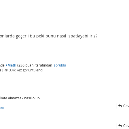
nlarda geçerli bu peki bunu nasıl ispatlayabiliriz?
nde
FMath
(
236
puan)
tarafından
soruldu
i
|
3.4k
kez görüntülendi
kkate almazsak nasıl olur?
Cev
ndı
Cev