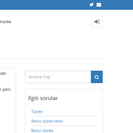
mızda
patı
m yani
İlgili sorular
Türev
İkinci türev testi
İkinci türev