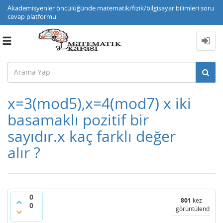
Akademisyenler öncülüğünde matematik/fizik/bilgisayar bilimleri soru
cevap platformu
Toggle
navigation
x=3(mod5),x=4(mod7) x iki
basamaklı pozitif bir
sayıdır.x kaç farklı değer
alır ?
0
801
kez
0
görüntülendi