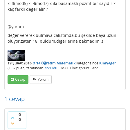
x=3(mod5),x=4(mod7) x iki basamaklı pozitif bir sayıdır.x
kaç farklı değer alır ?
@yorum
değer vererek bulmaya calıstımda.bu şekilde baya uzun
oluyor.zaten 18i buldum.diğerlerine bakmadım :)
19 Şubat 2016
Orta Öğretim Matematik
kategorisinde
Kimyager
(
1.3k
puan)
tarafından
soruldu
|
801
kez görüntülendi
Cevap
Yorum
1
cevap
0
0