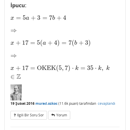
İpucu:
=
5
+
3
=
7
+
4
x
=
5
a
+
3
=
7
b
+
4
x
a
b
⇒
⇒
+
17
=
5
(
+
4
)
=
7
(
+
3
)
x
+
17
=
5
(
a
+
4
)
=
7
(
b
+
3
)
x
a
b
⇒
⇒
+
17
=
OKEK
(
5
,
7
)
⋅
=
35
⋅
,
x
+
17
=
OKEK
(
5
,
7
)
⋅
k
=
35
⋅
k
,
k
∈
Z
x
k
k
k
Z
∈
19 Şubat 2016
murad.ozkoc
(
11.6k
puan)
tarafından
cevaplandı
Ilgili Bir Soru Sor
Yorum