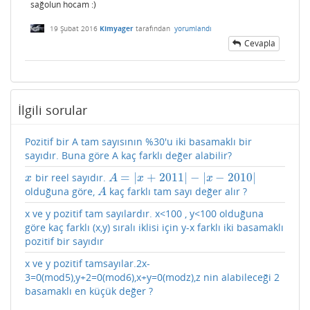
sağolun hocam :)
19 Şubat 2016
Kimyager
tarafından
yorumlandı
Cevapla
İlgili sorular
Pozitif bir A tam sayısının %30'u iki basamaklı bir
sayıdır. Buna göre A kaç farklı değer alabilir?
=
|
+
2011
|
−
|
−
2010
|
bir reel sayıdır.
x
A
=
|
x
+
2011
|
−
|
x
−
2010
|
x
A
x
x
olduğuna göre,
kaç farklı tam sayı değer alır ?
A
A
x ve y pozitif tam sayılardır. x<100 , y<100 olduğuna
göre kaç farklı (x,y) sıralı iklisi için y-x farklı iki basamaklı
pozitif bir sayıdır
x ve y pozitif tamsayılar.2x-
3=0(mod5),y+2=0(mod6),x+y=0(modz),z nin alabileceği 2
basamaklı en küçük değer ?