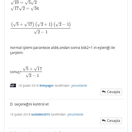
−
−
–
–
√
10
=
5
2
√
√
10
=
5
2
17
2
=
3
4
−
−
–
–
√
√
17
2
=
3
4
√
−
−
–
–
–
√
√
√
√
(
5
+
17
)
(
2
+
1
)
(
2
−
1
)
(
5
+
17
)
(
2
+
1
)
(
2
−
1
)
2
−
1
–
√
2
−
1
normal işlemi paranteze aldık,ondan sonra kök2+1 in eşleniği ile
çarptım.
–
–
√
√
5
+
1
7
sonuç=
5
+
1
7
2
−
1
–
√
2
−
1
18 Şubat 2016
Kimyager
tarafından
yorumlandı
Cevapla
D seçeneğini kontrol et
18 Şubat 2016
suitable2015
tarafından
yorumlandı
Cevapla