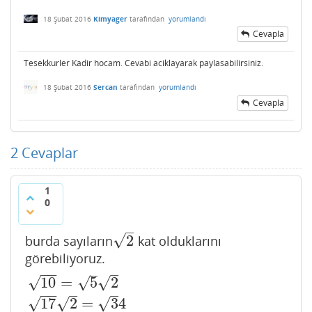
18 Şubat 2016
Kimyager
tarafından
yorumlandı
Cevapla
Tesekkurler Kadir hocam. Cevabi aciklayarak paylasabilirsiniz.
18 Şubat 2016
Sercan
tarafından
yorumlandı
Cevapla
2
Cevaplar
1
0
–
√
2
burda sayıların
kat olduklarını
2
görebiliyoruz.
−
−
–
–
√
10
=
5
2
√
√
10
=
5
2
17
2
=
3
4
−
−
–
–
√
√
17
2
=
3
4
√