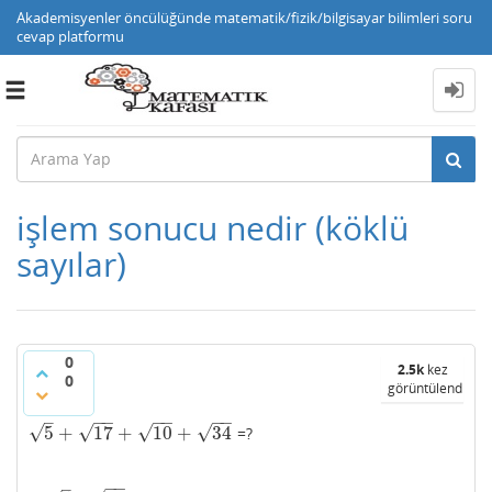
Akademisyenler öncülüğünde matematik/fizik/bilgisayar bilimleri soru
cevap platformu
Toggle
navigation
işlem sonucu nedir (köklü
sayılar)
0
2.5k
kez
0
görüntülendi
−
−
−
−
−
−
–
√
√
√
√
5
+
17
+
10
+
34
=?
5
+
17
+
10
+
34
−
−
–