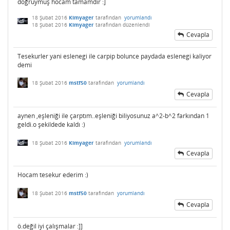
doğruymuş hocam tamamdır :]
18 Şubat 2016
Kimyager
tarafından
yorumlandı
18 Şubat 2016
Kimyager
tarafından
düzenlendi
Cevapla
Tesekurler yani eslenegi ile carpip bolunce paydada eslenegi kaliyor
demi
18 Şubat 2016
mstf50
tarafından
yorumlandı
Cevapla
aynen ,eşleniği ile çarptım..eşleniği biliyosunuz a^2-b^2 farkından 1
geldi.o şekildede kaldı :)
18 Şubat 2016
Kimyager
tarafından
yorumlandı
Cevapla
Hocam tesekur ederim :)
18 Şubat 2016
mstf50
tarafından
yorumlandı
Cevapla
ö.değil iyi çalışmalar :]]