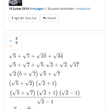
18 Şubat 2016
Kimyager
(
1.3k
puan)
tarafından
cevaplandı
Ilgili Bir Soru Sor
Yorum
0
0
−
−
−
−
–
–
√
√
√
√
5
+
7
+
10
+
34
5
+
7
+
10
+
34
−
−
–
–
–
–
–
√
√
√
√
√
√
5
+
7
+
5
.
2
+
2
.
17
5
+
7
+
5
.
2
+
2
.
17
–
–
–
–
√
√
√
√
2
5
+
7
5
+
7
(
)
2
(
5
+
7
)
5
+
7
–
–
–
√
√
√
5
+
2
2
+
1
(
)
(
)
(
5
+
2
)
(
2
+
1
)
–
–
–
–
√
√
√
√
5
+
7
2
+
1
2
−
1
(
)
(
)
(
)
(
5
+
7
)
(
2
+
1
)
(
2
−
1
)
2
−
1
–
√
2
−
1
–
–