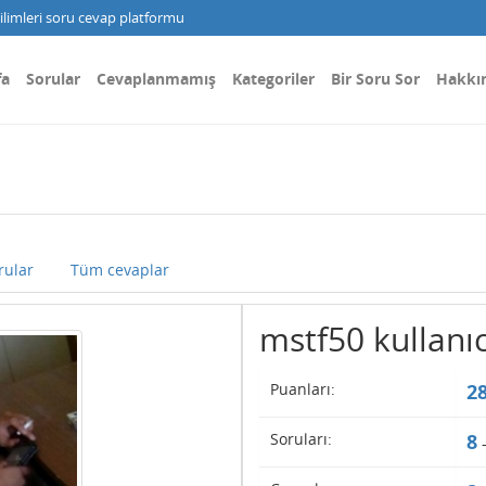
limleri soru cevap platformu
fa
Sorular
Cevaplanmamış
Kategoriler
Bir Soru Sor
Hakkı
rular
Tüm cevaplar
mstf50 kullanıcı
Puanları:
2
Soruları:
8