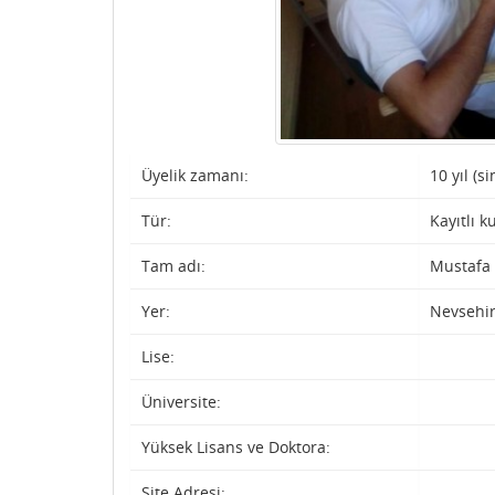
Üyelik zamanı:
10 yıl (s
Tür:
Kayıtlı k
Tam adı:
Mustafa
Yer:
Nevsehi
Lise:
Üniversite:
Yüksek Lisans ve Doktora:
Site Adresi: