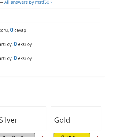
—
All answers by mstf50 ›
1
0
soru,
cevap
0
rtı oy,
eksi oy
0
rtı oy,
eksi oy
Silver
Gold