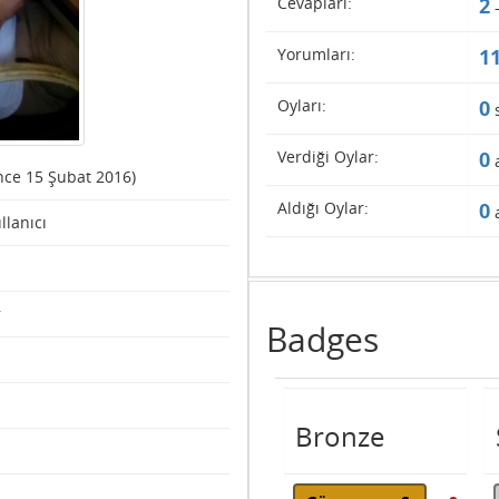
Cevapları:
2
Yorumları:
1
Oyları:
0
Verdiği Oylar:
0
a
ince 15 Şubat 2016)
Aldığı Oylar:
0
a
ullanıcı
r
Badges
Bronze