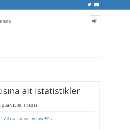
mızda
sına ait istatistikler
8
puan (
509
. sırada)
—
All questions by mstf50 ›