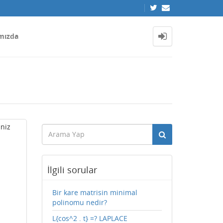
mızda
iniz
İlgili sorular
Bir kare matrisin minimal
polinomu nedir?
L{cos^2 . t} =? LAPLACE