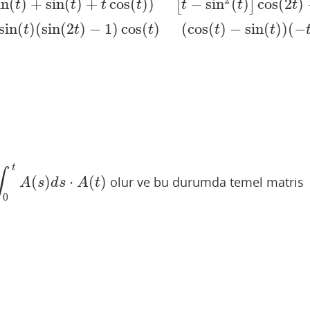
in
(
)
+
sin
(
)
+
cos
(
)
)
−
sin
(
)
cos
(
2
)
[
]
t
t
t
t
t
t
t
cos
(
t
)
)
[
t
−
sin
2
(
t
)
]
cos
(
2
t
)
−
sin
(
t
)
(
sin
(
2
t
)
−
1
)
cos
(
t
)
[
t
−
sin
2
(
t
)
]
c
sin
(
)
(
sin
(
2
)
−
1
)
cos
(
)
(
cos
(
)
−
sin
(
)
)
(
−
t
t
t
t
t
t
∫
(
)
⋅
(
)
olur ve bu durumda temel matris
A
s
d
s
A
t
0