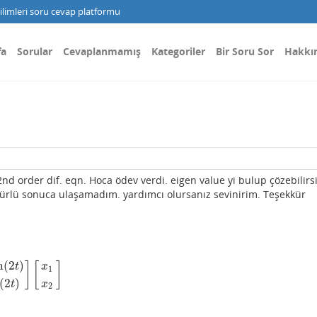
limleri soru cevap platformu
fa
Sorular
Cevaplanmamış
Kategoriler
Bir Soru Sor
Hakkı
 2nd order dif. eqn. Hoca ödev verdi. eigen value yi bulup çözebilirs
türlü sonuca ulaşamadım. yardımcı olursanız sevinirim. Teşekkür
n
(
2
)
]
[
]
t
x
1
−
cos
(
2
t
)
]
[
x
1
x
2
]
(
2
)
t
x
2