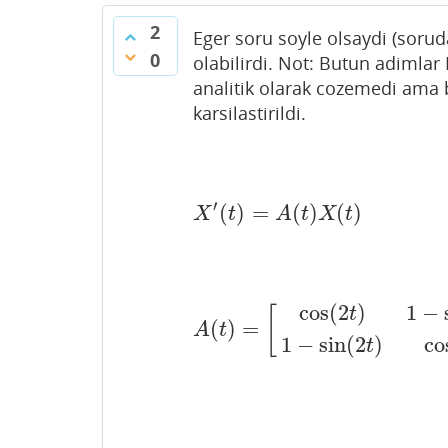
2
Eger soru soyle olsaydi (soru
0
olabilirdi. Not: Butun adimla
analitik olarak cozemedi ama 
karsilastirildi.
′
(
)
=
(
)
(
)
X
′
(
t
)
=
A
(
t
)
X
(
t
)
X
t
A
t
X
t
cos
(
2
)
1
−
[
t
(
)
=
A
(
t
)
=
[
cos
(
2
t
)
1
−
sin
(
2
t
)
1
−
sin
(
2
t
)
c
A
t
1
−
sin
(
2
)
co
t