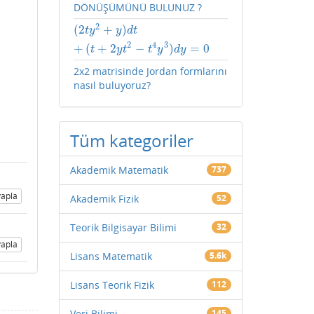
DÖNÜŞÜMÜNÜ BULUNUZ ?
2
(
2
+
)
(
2
t
y
2
+
y
)
d
t
+
(
t
+
2
y
t
2
−
t
4
y
3
)
d
y
=
0
t
y
y
d
t
2
4
3
+
(
+
2
−
)
=
0
t
y
t
t
y
d
y
2x2 matrisinde Jordan formlarını
nasıl buluyoruz?
Tüm kategoriler
Akademik Matematik
737
apla
Akademik Fizik
52
Teorik Bilgisayar Bilimi
32
apla
Lisans Matematik
5.6k
Lisans Teorik Fizik
112
Veri Bilimi
145