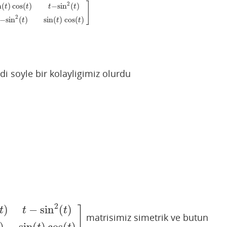
2
]
n
(
)
cos
(
)
−
sin
(
)
t
t
t
t
2
−
sin
(
)
sin
(
)
cos
(
)
t
t
t
sin
2
(
t
)
t
−
sin
2
(
t
)
sin
(
t
)
cos
(
t
)
]
i soyle bir kolayligimiz olurdu
2
)
−
sin
(
)
]
t
t
t
matrisimiz simetrik ve butun
2
(
t
)
t
−
sin
2
(
t
)
sin
(
t
)
cos
(
t
)
]
)
sin
(
)
cos
(
)