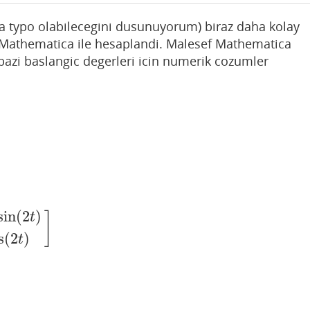
da typo olabilecegini dusunuyorum) biraz daha kolay
r Mathematica ile hesaplandi. Malesef Mathematica
bazi baslangic degerleri icin numerik cozumler
sin
(
2
)
]
t
os
(
2
t
)
]
s
(
2
)
t