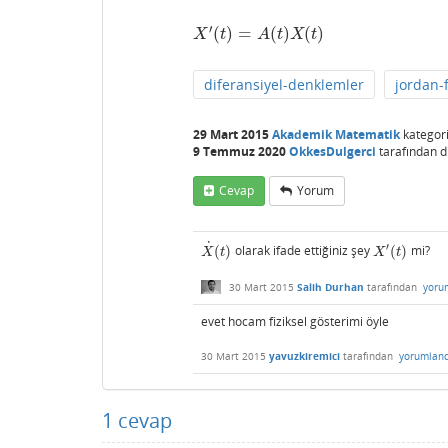
′
(
)
=
(
)
(
)
X
′
(
t
)
=
A
(
t
)
X
(
t
)
X
t
A
t
X
t
diferansiyel-denklemler
jordan-
29 Mart 2015
Akademik Matematik
kategor
9 Temmuz 2020
OkkesDulgerci
tarafından
d
Cevap
Yorum
˙
′
(
)
olarak ifade ettiğiniz şey
(
)
mi?
X
˙
(
t
)
X
′
(
t
)
X
t
X
t
30 Mart 2015
Salih Durhan
tarafından
yoru
evet hocam fiziksel gösterimi öyle
30 Mart 2015
yavuzkiremici
tarafından
yorumland
1
cevap