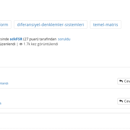
form
diferansiyel-denklemler-sistemleri
temel-matris
isinde
sdkFSR
(
27
puan)
tarafından
soruldu
üzenlendi
|
1.7k
kez görüntülendi
Cev
mlandı
Cev
ı