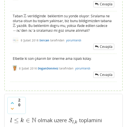
Cevapla
Z
Taban
verildiginde beklentim su yonde oluyor: Siralama ne
Z
olursa olsun bu toplam yakinsar, biz bunu bildigimizden tabana
Z
yazdik. Bu beklentim dogru mu, yoksa ifade edilen sadece
Z
−
∞
'den
∞
'a siralamasi mi goz onune alinmali?
−
∞
∞
8 Şubat 2016
Sercan
tarafından
yorumlandı
Cevapla
Elbette ki son çıkarım bir önerme ama ispatı kolay.
8 Şubat 2016
DoganDonmez
tarafından
yorumlandı
Cevapla
2
0
N
≤
∈
olmak uzere
toplamini
l
≤
k
∈
N
S
l
,
k
l
k
S
,
l
k