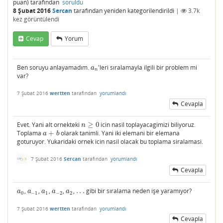
puan)
tarafından
soruldu
8 Şubat 2016
Sercan
tarafından
yeniden kategorilendirildi
|
3.7k
kez görüntülendi
Cevap
Yorum
Ben soruyu anlayamadım.
'leri sıralamayla ilgili bir problem mi
a
n
a
n
var?
7 Şubat 2016
wertten
tarafından
yorumlandı
Cevapla
Evet. Yani alt ornekteki
≥
0
icin nasil toplayacagimizi biliyoruz.
n
≥
0
n
Toplama
+
olarak tanimli. Yani iki elemani bir elemana
a
+
b
a
b
goturuyor. Yukaridaki ornek icin nasil olacak bu toplama siralamasi.
7 Şubat 2016
Sercan
tarafından
yorumlandı
Cevapla
,
,
,
,
,
.
.
.
gibi bir sıralama neden işe yaramıyor?
a
0
a
−
1
a
1
a
−
2
a
2
.
.
.
a
a
a
a
a
0
−
1
1
−
2
2
7 Şubat 2016
wertten
tarafından
yorumlandı
Cevapla