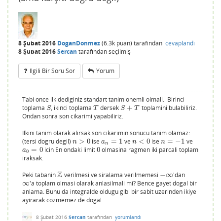
8 Şubat 2016
DoganDonmez
(
6.3k
puan)
tarafından
cevaplandı
8 Şubat 2016
Sercan
tarafından
seçilmiş
Ilgili Bir Soru Sor
Yorum
Tabi once ilk dediginiz standart tanim onemli olmali. Birinci
toplama
, ikinci toplama
dersek
+
toplamini bulabiliriz.
S
T
S
+
T
S
T
S
T
Ondan sonra son cikarimi yapabiliriz.
Ilkini tanim olarak alirsak son cikarimin sonucu tanim olamaz:
(tersi dogru degil)
>
0
ise
=
1
ve
<
0
ise
=
−
1
ve
n
>
0
a
n
=
1
n
<
0
n
=
−
1
n
a
n
n
n
=
0
icin En ondaki limit
0
olmasina ragmen iki parcali toplam
a
0
=
0
0
a
0
iraksak.
Z
Peki tabanin
verilmesi ve siralama verilmemesi
−
∞
'dan
Z
−
∞
∞
'a toplam olmasi olarak anlasilmali mi? Bence gayet dogal bir
∞
anlama. Bunu da integralde oldugu gibi bir sabit uzerinden ikiye
ayirarak cozmemez de dogal.
8 Şubat 2016
Sercan
tarafından
yorumlandı