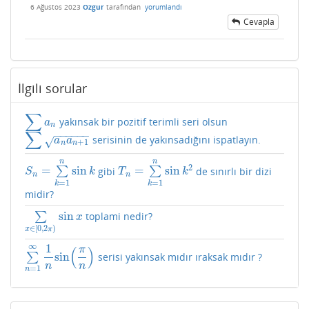
6 Ağustos 2023
Ozgur
tarafından
yorumlandı
Cevapla
İlgili sorular
∑
yakınsak bir pozitif terimli seri olsun
∑
a
n
a
n
∑
−
−
−
−
−
−
serisinin de yakınsadığını ispatlayın.
∑
a
n
a
n
+
1
√
a
a
+
1
n
n
n
n
2
=
sin
=
sin
∑
gibi
∑
de sınırlı bir dizi
S
n
=
∑
k
=
1
n
sin
k
T
n
=
∑
k
=
1
n
sin
k
2
S
k
T
k
n
n
=
1
=
1
k
k
midir?
sin
∑
toplami nedir?
∑
x
∈
[
0
,
2
π
)
sin
x
x
∈
[
0
,
2
)
x
π
1
∞
(
)
π
sin
∑
serisi yakınsak mıdır ıraksak mıdır ?
∑
n
=
1
∞
1
n
sin
(
π
n
)
n
n
=
1
n