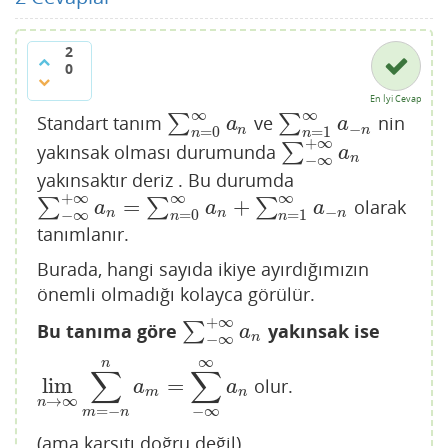
2
0
En İyi Cevap
∞
∞
Standart tanım
∑
ve
∑
nin
∑
n
=
0
∞
a
n
∑
n
=
1
∞
a
−
n
a
a
−
n
n
=
0
=
1
n
n
+
∞
yakınsak olması durumunda
∑
∑
−
∞
+
∞
a
n
a
n
−
∞
yakınsaktır deriz . Bu durumda
+
∞
∞
∞
=
+
∑
∑
∑
olarak
∑
−
∞
+
∞
a
n
=
∑
n
=
0
∞
a
n
+
∑
n
=
1
∞
a
−
n
a
a
a
−
n
n
n
−
∞
=
0
=
1
n
n
tanımlanır.
Burada, hangi sayıda ikiye ayırdığımızın
önemli olmadığı kolayca görülür.
+
∞
Bu tanıma göre
∑
yakınsak ise
∑
−
∞
+
∞
a
n
a
n
−
∞
∞
n
∑
∑
lim
=
olur.
lim
n
→
∞
∑
m
=
−
n
n
a
m
=
∑
−
∞
∞
a
n
a
a
m
n
→
∞
n
=
−
−
∞
m
n
(ama karşıtı doğru değil)