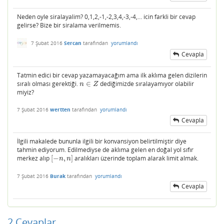
Neden oyle siralayalim? 0,1,2,-1,-2,3,4,-3,-4,... icin farkli bir cevap
gelirse? Bize bir siralama verilmemis.
7 Şubat 2016
Sercan
tarafından
yorumlandı
Cevapla
Tatmin edici bir cevap yazamayacağım ama ilk aklıma gelen dizilerin
sıralı olması gerektiği.
∈
dediğimizde sıralayamıyor olabilir
n
∈
Z
n
Z
miyiz?
7 Şubat 2016
wertten
tarafından
yorumlandı
Cevapla
İlgili makalede bununla ilgili bir konvansiyon belirtilmiştir diye
tahmin ediyorum. Edilmediyse de aklıma gelen en doğal yol sıfır
merkez alıp
[
−
,
]
aralıkları üzerinde toplam alarak limit almak.
[
−
n
,
n
]
n
n
7 Şubat 2016
Burak
tarafından
yorumlandı
Cevapla
2
Cevaplar