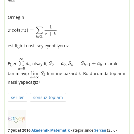
Z
∈
n
Ornegin
1
∑
cot
(
)
=
π
cot
(
π
z
)
=
∑
k
∈
Z
1
z
+
k
π
π
z
+
z
k
Z
∈
k
esitligini nasil soyleyebiliyoruz.
∞
=
=
+
Eger
∑
olsaydi,
,
olarak
∑
n
=
0
∞
a
n
S
0
=
a
0
S
k
=
S
k
−
1
+
a
k
a
S
a
S
S
a
0
0
−
1
n
k
k
k
=
0
n
lim
tanimlayip
limitine bakardik. Bu durumda toplami
lim
k
→
∞
S
k
S
k
→
∞
k
nasil yapacagiz?
seriler
sonsuz-toplam
7 Şubat 2016
Akademik Matematik
kategorisinde
Sercan
(
25.6k