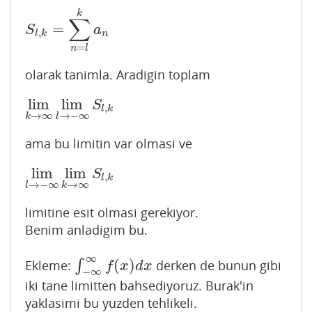
k
∑
=
S
l
,
k
=
∑
n
=
l
k
a
n
S
a
,
l
k
n
=
n
l
olarak tanimla. Aradigin toplam
lim
lim
lim
k
→
∞
lim
l
→
−
∞
S
l
,
k
S
,
l
k
→
∞
→
−
∞
k
l
ama bu limitin var olmasi ve
lim
lim
lim
l
→
−
∞
lim
k
→
∞
S
l
,
k
S
,
l
k
→
−
∞
→
∞
l
k
limitine esit olmasi gerekiyor.
Benim anladigim bu.
∞
(
)
Ekleme:
∫
derken de bunun gibi
∫
−
∞
∞
f
(
x
)
d
x
f
x
d
x
−
∞
iki tane limitten bahsediyoruz. Burak'in
yaklasimi bu yuzden tehlikeli.