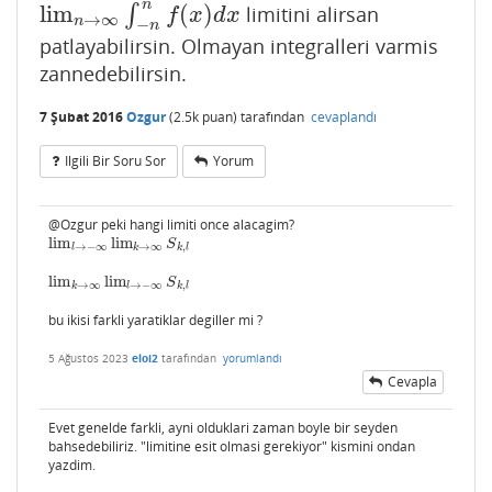
n
lim
(
)
∫
limitini alirsan
lim
n
→
∞
∫
−
n
n
f
(
x
)
d
x
f
x
d
x
→
∞
n
−
n
patlayabilirsin. Olmayan integralleri varmis
zannedebilirsin.
7 Şubat 2016
Ozgur
(
2.5k
puan)
tarafından
cevaplandı
Ilgili Bir Soru Sor
Yorum
@Ozgur peki hangi limiti once alacagim?
lim
lim
lim
l
→
−
∞
lim
k
→
∞
S
k
,
l
S
→
−
∞
→
∞
,
l
k
k
l
lim
lim
lim
k
→
∞
lim
l
→
−
∞
S
k
,
l
S
→
∞
→
−
∞
,
k
l
k
l
bu ikisi farkli yaratiklar degiller mi ?
5 Ağustos 2023
eloi2
tarafından
yorumlandı
Cevapla
Evet genelde farkli, ayni olduklari zaman boyle bir seyden
bahsedebiliriz. "limitine esit olmasi gerekiyor" kismini ondan
yazdim.