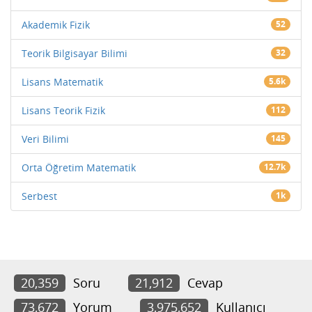
Akademik Fizik
52
Teorik Bilgisayar Bilimi
32
Lisans Matematik
5.6k
Lisans Teorik Fizik
112
Veri Bilimi
145
Orta Öğretim Matematik
12.7k
Serbest
1k
20,359
Soru
21,912
Cevap
73,672
Yorum
3,975,652
Kullanıcı