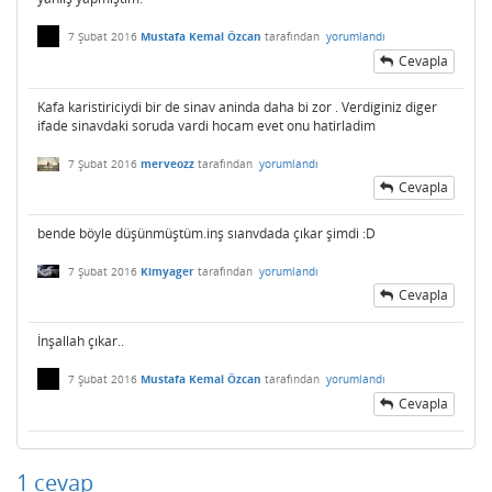
7 Şubat 2016
Mustafa Kemal Özcan
tarafından
yorumlandı
Cevapla
Kafa karistiriciydi bir de sinav aninda daha bi zor . Verdiginiz diger
ifade sinavdaki soruda vardi hocam evet onu hatirladim
7 Şubat 2016
merveozz
tarafından
yorumlandı
Cevapla
bende böyle düşünmüştüm.inş sıanvdada çıkar şimdi :D
7 Şubat 2016
Kimyager
tarafından
yorumlandı
Cevapla
İnşallah çıkar..
7 Şubat 2016
Mustafa Kemal Özcan
tarafından
yorumlandı
Cevapla
1
cevap