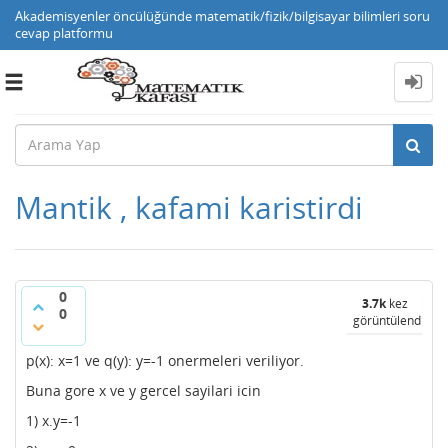
Akademisyenler öncülüğünde matematik/fizik/bilgisayar bilimleri soru
cevap platformu
Toggle
navigation
Mantik , kafami karistirdi
0
3.7k
kez
0
görüntülendi
p(x): x=1 ve q(y): y=-1 onermeleri veriliyor.
Buna gore x ve y gercel sayilari icin
1) x.y=-1