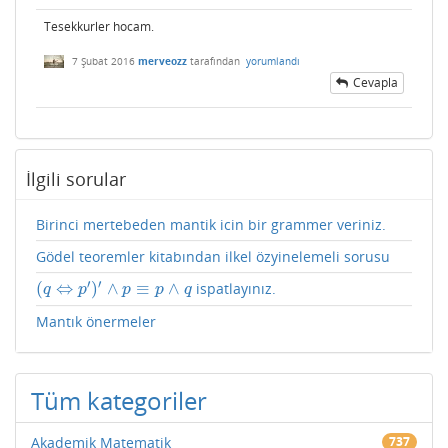
Tesekkurler hocam.
7 Şubat 2016
merveozz
tarafından
yorumlandı
Cevapla
İlgili sorular
Birinci mertebeden mantik icin bir grammer veriniz.
Gödel teoremler kitabından ilkel özyinelemeli sorusu
′
′
(
⇔
)
∧
≡
∧
ispatlayınız.
(
q
⇔
p
′
)
′
∧
p
≡
p
∧
q
q
p
p
p
q
Mantık önermeler
Tüm kategoriler
Akademik Matematik
737