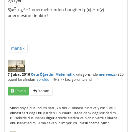
2)x+y=0
2
2
∧
3)
+
=2 onermelerinden hangileri p(x)
q(y)
x
2
y
2
∧
x
y
onermesine denktir?
mantık
7 Şubat 2016
Orta Öğretim Matematik
kategorisinde
merveozz
(
325
puan)
tarafından
soruldu
|
3.7k
kez görüntülendi
Cevap
Yorum
Simdi soyle dusundum ben , x.y nin -1 olmasi icin x ve y nin 1 ve -1
olmasi sart degil bu yuzden 1 numarali ifade denk degildir dedim .
Bu sekilde dusunerek digerlerinide eledim ve hicbiri vardi siklarda
onu isaretledim . Ama cevabi bilmiyorum . Nasil cozmeliyim?