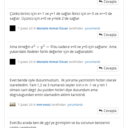
Cevapla
Çünkü birinci için x=-1 ve y=1 de sağlar.İkinci için x=-5 ve x=+5 de
sağlar. Üçüncü için x=0 ve y=kök 2'de sağlar.
7 Şubat 2016
Mustafa Kemal Özcan
tarafından
yorumlandı
Cevapla
2
2
Ama örneğin
+
=
0
bu sadece x=0 ve y=0 için sağlanır. Ama
x
2
+
y
2
=
0
x
y
yukarıdaki ifadeler farklı değerler için de sağlanabilir.
7 Şubat 2016
Mustafa Kemal Özcan
tarafından
yorumlandı
Cevapla
Evet bende oyle dusunmustum, ilk yoruma yazmistim hicbiri olarak
isaretledim. Yani 1,2 ve 3 numarali seyler icin x in -1 ve y nin 1
olmasi sart degil ,bu yuzden hicbiri diye dusundum ama
dogrulugundan emin olamadim aklimi karistirdi.
7 Şubat 2016
merveozz
tarafından
yorumlandı
Cevapla
Evet.Bu arada ben de ygs'ye girmiştim ve bu sorunun benzerini
yanlış yapmıştım.