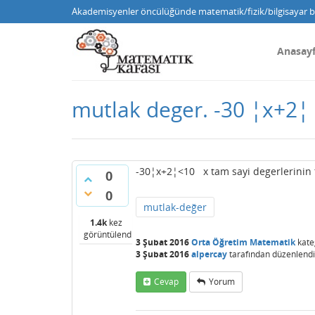
Akademisyenler öncülüğünde matematik/fizik/bilgisayar bi
Anasay
mutlak deger. -30 ¦x+2¦
-30¦x+2¦<10 x tam sayi degerlerinin 
0
0
mutlak-değer
1.4k
kez
görüntülendi
3 Şubat 2016
Orta Öğretim Matematik
kate
3 Şubat 2016
alpercay
tarafından
düzenlendi
Cevap
Yorum