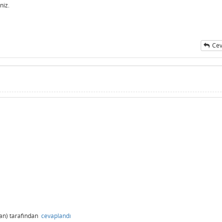
niz.
Cev
≥
0
x
+
2
≥
0
⇒
x
≥
−
2
x
+
2
≤
0
⇒
x
≤
−
2
∑
x
=
0
an)
tarafından
cevaplandı