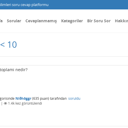
limleri soru cevap platformu
fa
Sorular
Cevaplanmamış
Kategoriler
Bir Soru Sor
Hakkı
 < 10
toplami nedir?
gorisinde
Níðhöggr
(
635
puan)
tarafından
soruldu
|
1.4k
kez görüntülendi