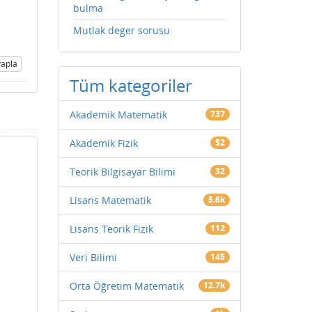
bulma
Mutlak deger sorusu
apla
Tüm kategoriler
Akademik Matematik
737
Akademik Fizik
52
Teorik Bilgisayar Bilimi
32
Lisans Matematik
5.6k
Lisans Teorik Fizik
112
Veri Bilimi
145
Orta Öğretim Matematik
12.7k