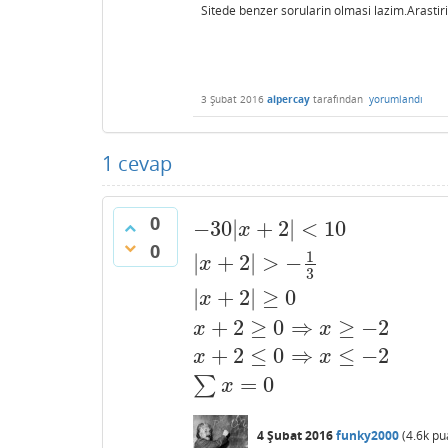
Sitede benzer sorularin olmasi lazim.Arastiri
3 Şubat 2016
alpercay
tarafından
yorumlandı
1
cevap
0
−
30
|
+
2
|
<
10
−
30
|
x
+
2
|
<
10
|
x
+
2
|
>
−
1
3
|
x
+
2
|
x
0
1
|
+
2
|
>
−
x
3
|
+
2
|
≥
0
x
+
2
≥
0
⇒
≥
−
2
x
x
+
2
≤
0
⇒
≤
−
2
x
x
=
0
∑
x
4 Şubat 2016
funky2000
(
4.6k
pu