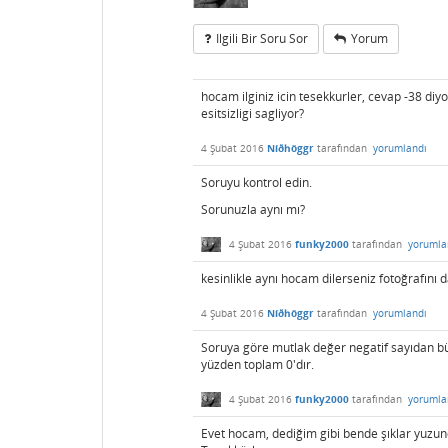
Ilgili Bir Soru Sor
Yorum
hocam ilginiz icin tesekkurler, cevap -38 di
esitsizligi sagliyor?
4 Şubat 2016
Níðhöggr
tarafından
yorumlandı
Soruyu kontrol edin.
Sorunuzla aynı mı?
4 Şubat 2016
funky2000
tarafından
yorumla
kesinlikle aynı hocam dilerseniz fotoğrafını 
4 Şubat 2016
Níðhöggr
tarafından
yorumlandı
Soruya göre mutlak değer negatif sayıdan bü
yüzden toplam 0'dır.
4 Şubat 2016
funky2000
tarafından
yorumla
Evet hocam, dediğim gibi bende şıklar yuzu