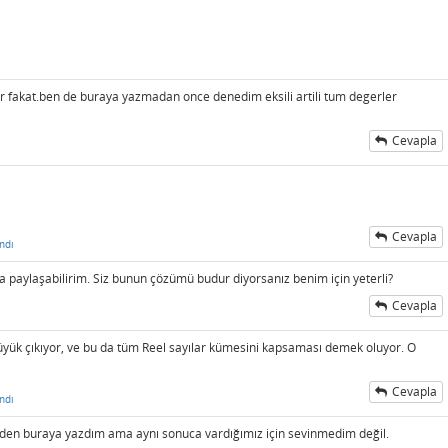
yor fakat.ben de buraya yazmadan once denedim eksili artili tum degerler
Cevapla
Cevapla
ndı
da paylaşabilirim. Siz bunun çözümü budur diyorsanız benim için yeterli?
Cevapla
yük çıkıyor, ve bu da tüm Reel sayılar kümesini kapsaması demek oluyor. O
Cevapla
ndı
nden buraya yazdım ama aynı sonuca vardığımız için sevinmedim değil.