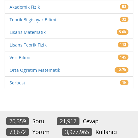
Akademik Fizik
52
Teorik Bilgisayar Bilimi
32
Lisans Matematik
5.6k
Lisans Teorik Fizik
112
Veri Bilimi
145
Orta Öğretim Matematik
12.7k
Serbest
1k
20,359
Soru
21,912
Cevap
73,672
Yorum
3,977,965
Kullanıcı