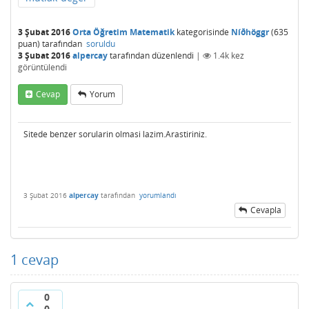
3 Şubat 2016
Orta Öğretim Matematik
kategorisinde
Níðhöggr
(
635
puan)
tarafından
soruldu
3 Şubat 2016
alpercay
tarafından
düzenlendi
|
1.4k
kez
görüntülendi
Cevap
Yorum
Sitede benzer sorularin olmasi lazim.Arastiriniz.
3 Şubat 2016
alpercay
tarafından
yorumlandı
Cevapla
1
cevap
0
0