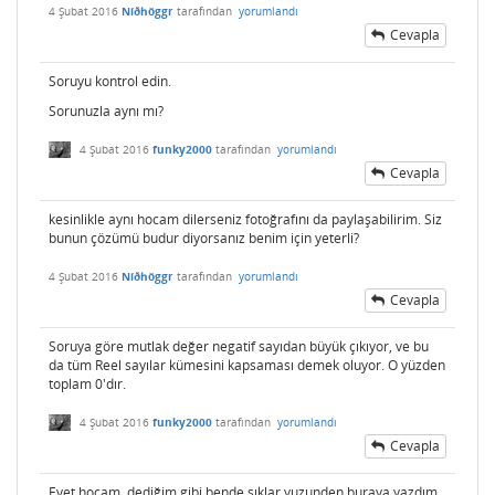
4 Şubat 2016
Níðhöggr
tarafından
yorumlandı
Cevapla
Soruyu kontrol edin.
Sorunuzla aynı mı?
4 Şubat 2016
funky2000
tarafından
yorumlandı
Cevapla
kesinlikle aynı hocam dilerseniz fotoğrafını da paylaşabilirim. Siz
bunun çözümü budur diyorsanız benim için yeterli?
4 Şubat 2016
Níðhöggr
tarafından
yorumlandı
Cevapla
Soruya göre mutlak değer negatif sayıdan büyük çıkıyor, ve bu
da tüm Reel sayılar kümesini kapsaması demek oluyor. O yüzden
toplam 0'dır.
4 Şubat 2016
funky2000
tarafından
yorumlandı
Cevapla
Evet hocam, dediğim gibi bende şıklar yuzunden buraya yazdım