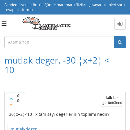
Akademisyenler öncülüğünde matematik/fizik/bilgisayar bilimleri soru
cevap platformu
Toggle
navigation
mutlak deger. -30 ¦x+2¦ <
10
0
1.4k
kez
0
görüntülendi
-30¦x+2¦<10 x tam sayi degerlerinin toplami nedir?
mutlak-değer