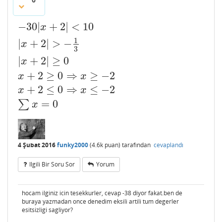
−
30
|
+
2
|
<
10
−
30
|
x
+
2
|
<
10
|
x
+
2
|
>
−
1
3
|
x
+
2
|
≥
0
x
+
2
≥
0
⇒
x
≥
−
2
x
+
2
≤
x
1
|
+
2
|
>
−
x
3
|
+
2
|
≥
0
x
+
2
≥
0
⇒
≥
−
2
x
x
+
2
≤
0
⇒
≤
−
2
x
x
=
0
∑
x
4 Şubat 2016
funky2000
(
4.6k
puan)
tarafından
cevaplandı
Ilgili Bir Soru Sor
Yorum
hocam ilginiz icin tesekkurler, cevap -38 diyor fakat.ben de
buraya yazmadan once denedim eksili artili tum degerler
esitsizligi sagliyor?