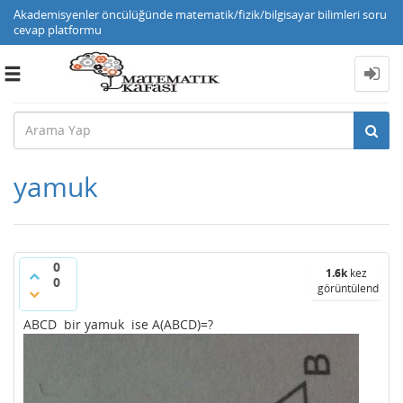
Akademisyenler öncülüğünde matematik/fizik/bilgisayar bilimleri soru
cevap platformu
Toggle
navigation
yamuk
0
1.6k
kez
0
görüntülendi
ABCD bir yamuk ise A(ABCD)=?