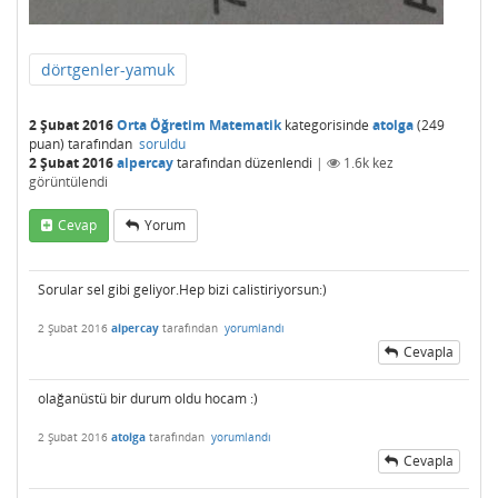
dörtgenler-yamuk
2 Şubat 2016
Orta Öğretim Matematik
kategorisinde
atolga
(
249
puan)
tarafından
soruldu
2 Şubat 2016
alpercay
tarafından
düzenlendi
|
1.6k
kez
görüntülendi
Cevap
Yorum
Sorular sel gibi geliyor.Hep bizi calistiriyorsun:)
2 Şubat 2016
alpercay
tarafından
yorumlandı
Cevapla
olağanüstü bir durum oldu hocam :)
2 Şubat 2016
atolga
tarafından
yorumlandı
Cevapla