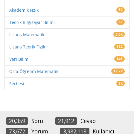
Akademik Fizik
52
Teorik Bilgisayar Bilimi
32
Lisans Matematik
5.6k
Lisans Teorik Fizik
112
Veri Bilimi
145
Orta Öğretim Matematik
12.7k
Serbest
1k
20,359
Soru
21,912
Cevap
73,672
Yorum
3,982,113
Kullanıcı