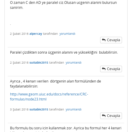
O zaman C den AD ye paralel ciz.Olusan ucgenin alanini bulursun
sanirim.
.
2 Şubat 2016
alpercay
tarafından
yorumlandı
Cevapla
Paralel çizdikten sonra üçgenin alanını ve yüksekliğini bulabilirsin.
2 Şubat 2016
suitable2015
tarafından
yorumlandı
Cevapla
Ayrıca , 4 kenarı verilen dörtgenin alan formülünden de
faydalanabilirsin:
http://www.geom.uiuc.edu/docs/reference/CRC-
formulas/node23.html
3 Şubat 2016
suitable2015
tarafından
yorumlandı
Cevapla
Bu formulu bu soru icin kullanmak zor. Ayrica bu formul her 4 kenari