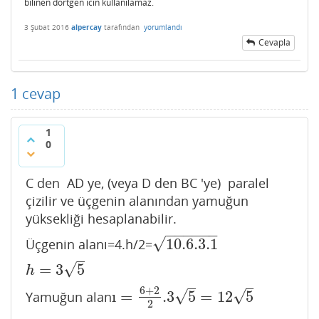
bilinen dortgen icin kullanilamaz.
3 Şubat 2016
alpercay
tarafından
yorumlandı
Cevapla
1
cevap
1
0
C den AD ye, (veya D den BC 'ye) paralel
çizilir ve üçgenin alanından yamuğun
yüksekliği hesaplanabilir.
−
−
−
−
−
−
√
10.6.3.1
Üçgenin alanı=4.h/2=
10.6.3.1
–
√
=
3
5
h
=
3
5
h
–
–
6
+
2
√
√
ı
=
.3
5
=
12
5
Yamuğun alan
ı
=
6
+
2
2
.3
5
=
12
5
2